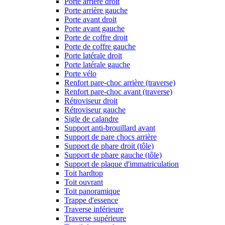
Porte arrière droit
Porte arrière gauche
Porte avant droit
Porte avant gauche
Porte de coffre droit
Porte de coffre gauche
Porte latérale droit
Porte latérale gauche
Porte vélo
Renfort pare-choc arrière (traverse)
Renfort pare-choc avant (traverse)
Rétroviseur droit
Rétroviseur gauche
Sigle de calandre
Support anti-brouillard avant
Support de pare chocs arrière
Support de phare droit (tôle)
Support de phare gauche (tôle)
Support de plaque d'immatriculation
Toit hardtop
Toit ouvrant
Toit panoramique
Trappe d'essence
Traverse inférieure
Traverse supérieure