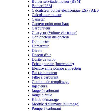
Boitier servitude moteur (BSM)
Boitier USM
Calculateur boitier électronique ESP / ABS
Calculateur moteur
Canister
Capteur point mort haut
Carburateur
Chargeur (Voiture électrique)
Conjoncteur disjoncteur
Debitmetre
Démarreur
Divers
Doseur d'air
Durite de turbo
Echangeur air (Intercooler)
Electrovanne pompe à injection
Faisceau moteur
Filtre à carburant
Goulotte de remplissage
Injecteurs
Jauge à carburant
Jauge d'huile
Kit de démarrage
Module d'allumage (allumage)
Pompe à carburant