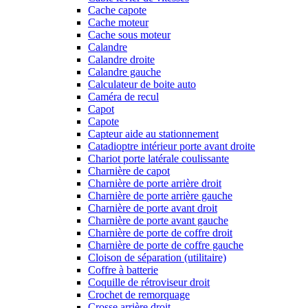
Cache capote
Cache moteur
Cache sous moteur
Calandre
Calandre droite
Calandre gauche
Calculateur de boite auto
Caméra de recul
Capot
Capote
Capteur aide au stationnement
Catadioptre intérieur porte avant droite
Chariot porte latérale coulissante
Charnière de capot
Charnière de porte arrière droit
Charnière de porte arrière gauche
Charnière de porte avant droit
Charnière de porte avant gauche
Charnière de porte de coffre droit
Charnière de porte de coffre gauche
Cloison de séparation (utilitaire)
Coffre à batterie
Coquille de rétroviseur droit
Crochet de remorquage
Crosse arrière droit