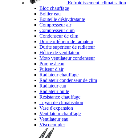
Refroidissement, climatisation
Bloc chauffage
Boitier eau
Bouteille déshydratante
Compresseur air
Compresseur clim
Condenseur de clim
Durite inférieur de radiateur
Durite supérieur de radiateur
Hélice de ventilateur
Moto ventilateur condenseur
Pompe à eau
Pulseur d'air
Radiateur chauffage
Radiateur condenseur de clim
Radiateur eau
Radiateur huile
Résistance chauffage
Tuyau de climatisation
Vase d'expansion
Ventilateur chauffage
Ventilateur eau
Viscocoupler