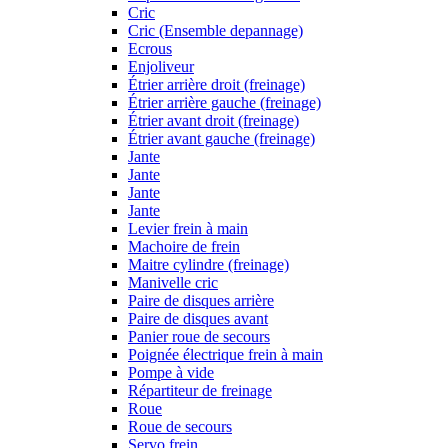
Cric
Cric (Ensemble depannage)
Ecrous
Enjoliveur
Étrier arrière droit (freinage)
Étrier arrière gauche (freinage)
Étrier avant droit (freinage)
Étrier avant gauche (freinage)
Jante
Jante
Jante
Jante
Levier frein à main
Machoire de frein
Maitre cylindre (freinage)
Manivelle cric
Paire de disques arrière
Paire de disques avant
Panier roue de secours
Poignée électrique frein à main
Pompe à vide
Répartiteur de freinage
Roue
Roue de secours
Servo frein