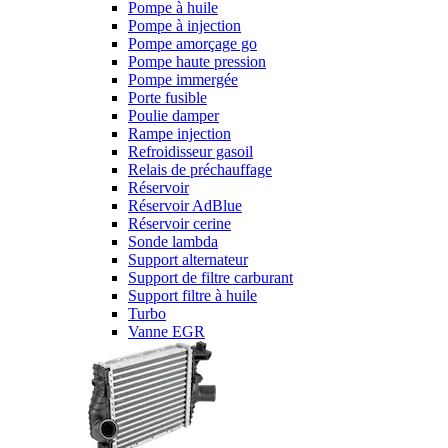
Pompe à huile
Pompe à injection
Pompe amorçage go
Pompe haute pression
Pompe immergée
Porte fusible
Poulie damper
Rampe injection
Refroidisseur gasoil
Relais de préchauffage
Réservoir
Réservoir AdBlue
Réservoir cerine
Sonde lambda
Support alternateur
Support de filtre carburant
Support filtre à huile
Turbo
Vanne EGR