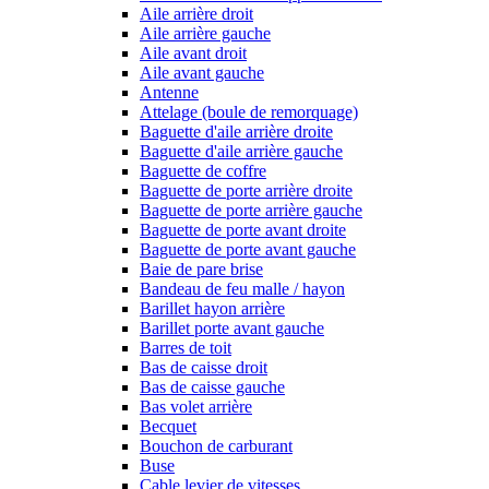
Aile arrière droit
Aile arrière gauche
Aile avant droit
Aile avant gauche
Antenne
Attelage (boule de remorquage)
Baguette d'aile arrière droite
Baguette d'aile arrière gauche
Baguette de coffre
Baguette de porte arrière droite
Baguette de porte arrière gauche
Baguette de porte avant droite
Baguette de porte avant gauche
Baie de pare brise
Bandeau de feu malle / hayon
Barillet hayon arrière
Barillet porte avant gauche
Barres de toit
Bas de caisse droit
Bas de caisse gauche
Bas volet arrière
Becquet
Bouchon de carburant
Buse
Cable levier de vitesses