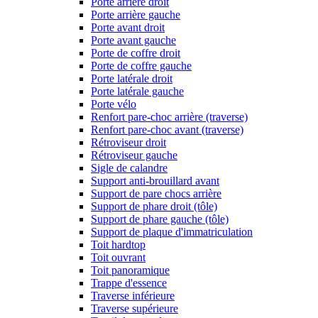
Porte arrière droit
Porte arrière gauche
Porte avant droit
Porte avant gauche
Porte de coffre droit
Porte de coffre gauche
Porte latérale droit
Porte latérale gauche
Porte vélo
Renfort pare-choc arrière (traverse)
Renfort pare-choc avant (traverse)
Rétroviseur droit
Rétroviseur gauche
Sigle de calandre
Support anti-brouillard avant
Support de pare chocs arrière
Support de phare droit (tôle)
Support de phare gauche (tôle)
Support de plaque d'immatriculation
Toit hardtop
Toit ouvrant
Toit panoramique
Trappe d'essence
Traverse inférieure
Traverse supérieure