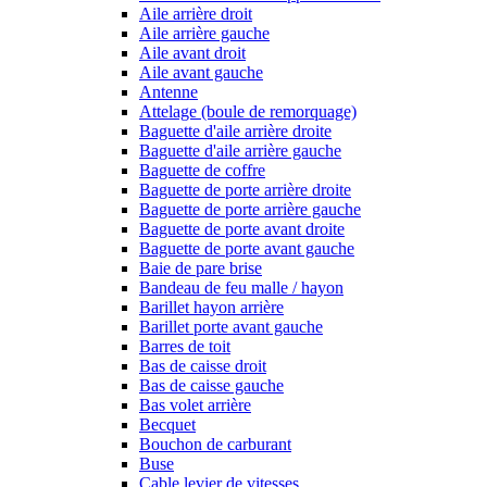
Aile arrière droit
Aile arrière gauche
Aile avant droit
Aile avant gauche
Antenne
Attelage (boule de remorquage)
Baguette d'aile arrière droite
Baguette d'aile arrière gauche
Baguette de coffre
Baguette de porte arrière droite
Baguette de porte arrière gauche
Baguette de porte avant droite
Baguette de porte avant gauche
Baie de pare brise
Bandeau de feu malle / hayon
Barillet hayon arrière
Barillet porte avant gauche
Barres de toit
Bas de caisse droit
Bas de caisse gauche
Bas volet arrière
Becquet
Bouchon de carburant
Buse
Cable levier de vitesses