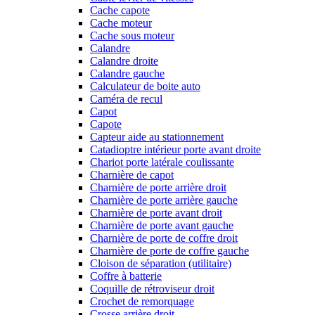
Cache capote
Cache moteur
Cache sous moteur
Calandre
Calandre droite
Calandre gauche
Calculateur de boite auto
Caméra de recul
Capot
Capote
Capteur aide au stationnement
Catadioptre intérieur porte avant droite
Chariot porte latérale coulissante
Charnière de capot
Charnière de porte arrière droit
Charnière de porte arrière gauche
Charnière de porte avant droit
Charnière de porte avant gauche
Charnière de porte de coffre droit
Charnière de porte de coffre gauche
Cloison de séparation (utilitaire)
Coffre à batterie
Coquille de rétroviseur droit
Crochet de remorquage
Crosse arrière droit