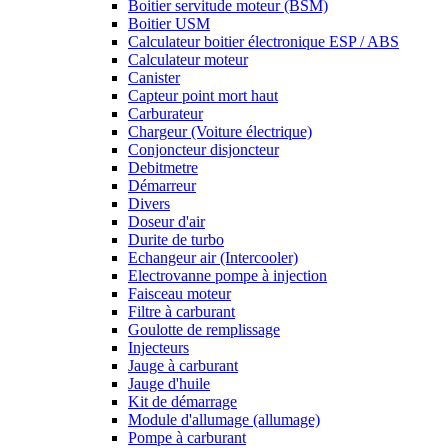
Boitier servitude moteur (BSM)
Boitier USM
Calculateur boitier électronique ESP / ABS
Calculateur moteur
Canister
Capteur point mort haut
Carburateur
Chargeur (Voiture électrique)
Conjoncteur disjoncteur
Debitmetre
Démarreur
Divers
Doseur d'air
Durite de turbo
Echangeur air (Intercooler)
Electrovanne pompe à injection
Faisceau moteur
Filtre à carburant
Goulotte de remplissage
Injecteurs
Jauge à carburant
Jauge d'huile
Kit de démarrage
Module d'allumage (allumage)
Pompe à carburant