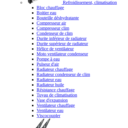
Refroidissement, climatisation
Bloc chauffage
Boitier eau
Bouteille déshydratante
Compresseur air
Compresseur clim
Condenseur de clim
Durite inférieur de radiateur
Durite supérieur de radiateur
Hélice de ventilateur
Moto ventilateur condenseur
Pompe à eau
Pulseur d'air
Radiateur chauffage
Radiateur condenseur de clim
Radiateur eau
Radiateur huile
Résistance chauffage
Tuyau de climatisation
Vase d'expansion
Ventilateur chauffage
Ventilateur eau
Viscocoupler