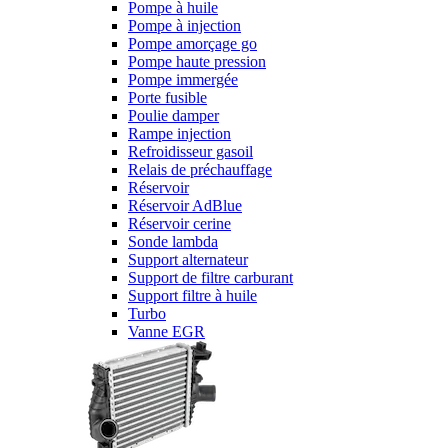
Pompe à huile
Pompe à injection
Pompe amorçage go
Pompe haute pression
Pompe immergée
Porte fusible
Poulie damper
Rampe injection
Refroidisseur gasoil
Relais de préchauffage
Réservoir
Réservoir AdBlue
Réservoir cerine
Sonde lambda
Support alternateur
Support de filtre carburant
Support filtre à huile
Turbo
Vanne EGR