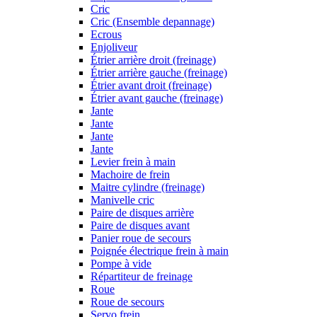
Cric
Cric (Ensemble depannage)
Ecrous
Enjoliveur
Étrier arrière droit (freinage)
Étrier arrière gauche (freinage)
Étrier avant droit (freinage)
Étrier avant gauche (freinage)
Jante
Jante
Jante
Jante
Levier frein à main
Machoire de frein
Maitre cylindre (freinage)
Manivelle cric
Paire de disques arrière
Paire de disques avant
Panier roue de secours
Poignée électrique frein à main
Pompe à vide
Répartiteur de freinage
Roue
Roue de secours
Servo frein