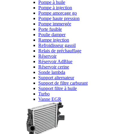
Pompe à huile
Pompe à injection
Pompe amorçage go
Pompe haute pression
Pompe immergée
Porte fusible
Poulie damper
Rampe injection
Refroidisseur gasoil
Relais de préchauffage
Réservoir
Réservoir AdBlue
Réservoir cerine
Sonde lambda
Support alternateur
Support de filtre carburant
Support filtre à huile
Turbo
Vanne EGR