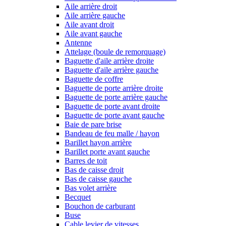
Aile arrière droit
Aile arrière gauche
Aile avant droit
Aile avant gauche
Antenne
Attelage (boule de remorquage)
Baguette d'aile arrière droite
Baguette d'aile arrière gauche
Baguette de coffre
Baguette de porte arrière droite
Baguette de porte arrière gauche
Baguette de porte avant droite
Baguette de porte avant gauche
Baie de pare brise
Bandeau de feu malle / hayon
Barillet hayon arrière
Barillet porte avant gauche
Barres de toit
Bas de caisse droit
Bas de caisse gauche
Bas volet arrière
Becquet
Bouchon de carburant
Buse
Cable levier de vitesses