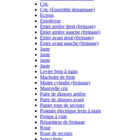
Cric
Cric (Ensemble depannage)
Ecrous
Enjoliveur
Étrier arrière droit (freinage)
Étrier arrière gauche (freinage)
Étrier avant droit (freinage)
Étrier avant gauche (freinage)
Jante
Jante
Jante
Jante
Levier frein à main
Machoire de frein
Maitre cylindre (freinage)
Manivelle cric
Paire de disques arrière
Paire de disques avant
Panier roue de secours
Poignée électrique frein à main
Pompe à vide
Répartiteur de freinage
Roue
Roue de secours
Servo frein