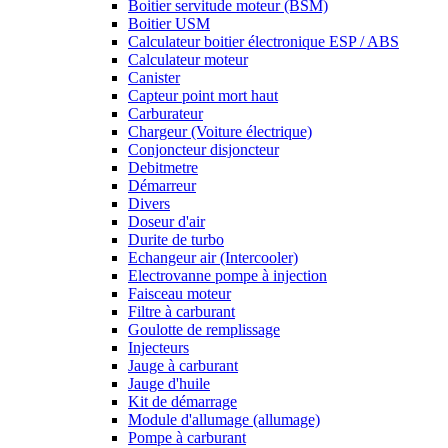
Boitier servitude moteur (BSM)
Boitier USM
Calculateur boitier électronique ESP / ABS
Calculateur moteur
Canister
Capteur point mort haut
Carburateur
Chargeur (Voiture électrique)
Conjoncteur disjoncteur
Debitmetre
Démarreur
Divers
Doseur d'air
Durite de turbo
Echangeur air (Intercooler)
Electrovanne pompe à injection
Faisceau moteur
Filtre à carburant
Goulotte de remplissage
Injecteurs
Jauge à carburant
Jauge d'huile
Kit de démarrage
Module d'allumage (allumage)
Pompe à carburant