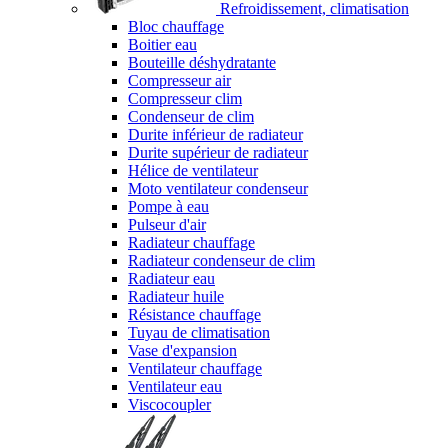
Refroidissement, climatisation
Bloc chauffage
Boitier eau
Bouteille déshydratante
Compresseur air
Compresseur clim
Condenseur de clim
Durite inférieur de radiateur
Durite supérieur de radiateur
Hélice de ventilateur
Moto ventilateur condenseur
Pompe à eau
Pulseur d'air
Radiateur chauffage
Radiateur condenseur de clim
Radiateur eau
Radiateur huile
Résistance chauffage
Tuyau de climatisation
Vase d'expansion
Ventilateur chauffage
Ventilateur eau
Viscocoupler