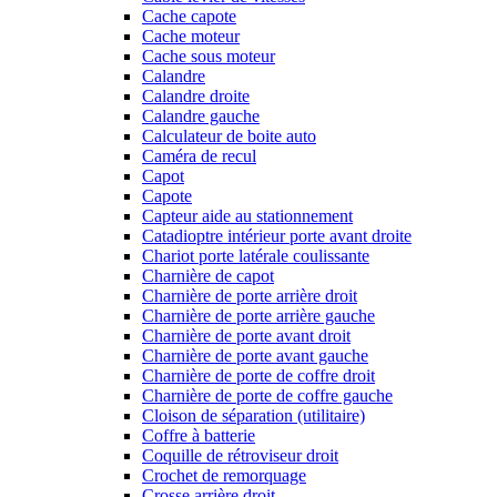
Cache capote
Cache moteur
Cache sous moteur
Calandre
Calandre droite
Calandre gauche
Calculateur de boite auto
Caméra de recul
Capot
Capote
Capteur aide au stationnement
Catadioptre intérieur porte avant droite
Chariot porte latérale coulissante
Charnière de capot
Charnière de porte arrière droit
Charnière de porte arrière gauche
Charnière de porte avant droit
Charnière de porte avant gauche
Charnière de porte de coffre droit
Charnière de porte de coffre gauche
Cloison de séparation (utilitaire)
Coffre à batterie
Coquille de rétroviseur droit
Crochet de remorquage
Crosse arrière droit