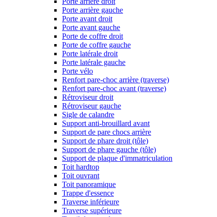
Porte arrière droit
Porte arrière gauche
Porte avant droit
Porte avant gauche
Porte de coffre droit
Porte de coffre gauche
Porte latérale droit
Porte latérale gauche
Porte vélo
Renfort pare-choc arrière (traverse)
Renfort pare-choc avant (traverse)
Rétroviseur droit
Rétroviseur gauche
Sigle de calandre
Support anti-brouillard avant
Support de pare chocs arrière
Support de phare droit (tôle)
Support de phare gauche (tôle)
Support de plaque d'immatriculation
Toit hardtop
Toit ouvrant
Toit panoramique
Trappe d'essence
Traverse inférieure
Traverse supérieure