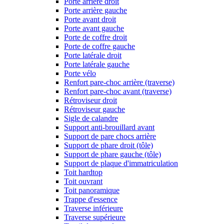
Porte arrière droit
Porte arrière gauche
Porte avant droit
Porte avant gauche
Porte de coffre droit
Porte de coffre gauche
Porte latérale droit
Porte latérale gauche
Porte vélo
Renfort pare-choc arrière (traverse)
Renfort pare-choc avant (traverse)
Rétroviseur droit
Rétroviseur gauche
Sigle de calandre
Support anti-brouillard avant
Support de pare chocs arrière
Support de phare droit (tôle)
Support de phare gauche (tôle)
Support de plaque d'immatriculation
Toit hardtop
Toit ouvrant
Toit panoramique
Trappe d'essence
Traverse inférieure
Traverse supérieure