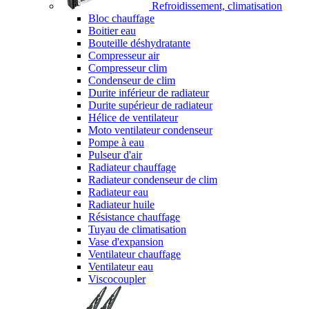
Refroidissement, climatisation
Bloc chauffage
Boitier eau
Bouteille déshydratante
Compresseur air
Compresseur clim
Condenseur de clim
Durite inférieur de radiateur
Durite supérieur de radiateur
Hélice de ventilateur
Moto ventilateur condenseur
Pompe à eau
Pulseur d'air
Radiateur chauffage
Radiateur condenseur de clim
Radiateur eau
Radiateur huile
Résistance chauffage
Tuyau de climatisation
Vase d'expansion
Ventilateur chauffage
Ventilateur eau
Viscocoupler