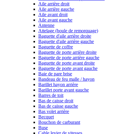
Aile arrière droit
Aile arrière gauche
Aile avant droit
Aile avant gauche
Antenne
Attelage (boule de remorquage)
Baguette d'aile arrière droite
Baguette d'aile arrière gauche
Baguette de coffre
Baguette de porte arrière droite
Baguette de porte arrière gauche
Baguette de porte avant droite
Baguette de porte avant gauche
Baie de pare brise
Bandeau de feu malle / hayon
Barillet hayon arrière
Barillet porte avant gauche
Barres de toit
Bas de caisse droit
Bas de caisse gauche
Bas volet arrière
Becquet
Bouchon de carburant
Buse
Cable levier de vitesses