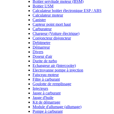
Boitier servitude moteur (BSM)
Boitier USM
Calculateur boitier électronique ESP / ABS
Calculateur moteur
Canister
Capteur point mort haut
Carburateur
Chargeur (Voiture électrique)
Conjoncteur disjoncteur
Debitmetre
Démarreur
Divers
Doseur d'air
Durite de turbo
Echangeur air (Intercooler)
Electrovanne pompe à injection
Faisceau moteur
Filtre à carburant
Goulotte de remplissage
Injecteurs
Jauge à carburant
Jauge d'huile
Kit de démarrage
Module d'allumage (allumage)
Pompe à carburant