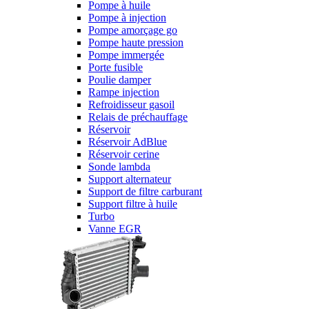
Pompe à huile
Pompe à injection
Pompe amorçage go
Pompe haute pression
Pompe immergée
Porte fusible
Poulie damper
Rampe injection
Refroidisseur gasoil
Relais de préchauffage
Réservoir
Réservoir AdBlue
Réservoir cerine
Sonde lambda
Support alternateur
Support de filtre carburant
Support filtre à huile
Turbo
Vanne EGR