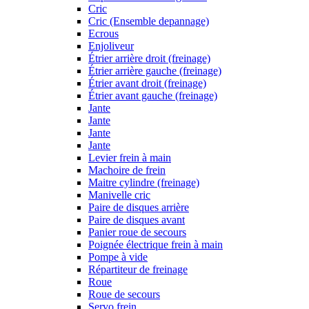
Cric
Cric (Ensemble depannage)
Ecrous
Enjoliveur
Étrier arrière droit (freinage)
Étrier arrière gauche (freinage)
Étrier avant droit (freinage)
Étrier avant gauche (freinage)
Jante
Jante
Jante
Jante
Levier frein à main
Machoire de frein
Maitre cylindre (freinage)
Manivelle cric
Paire de disques arrière
Paire de disques avant
Panier roue de secours
Poignée électrique frein à main
Pompe à vide
Répartiteur de freinage
Roue
Roue de secours
Servo frein