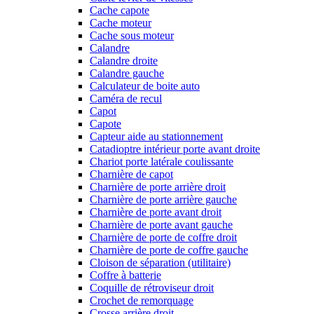
Cache capote
Cache moteur
Cache sous moteur
Calandre
Calandre droite
Calandre gauche
Calculateur de boite auto
Caméra de recul
Capot
Capote
Capteur aide au stationnement
Catadioptre intérieur porte avant droite
Chariot porte latérale coulissante
Charnière de capot
Charnière de porte arrière droit
Charnière de porte arrière gauche
Charnière de porte avant droit
Charnière de porte avant gauche
Charnière de porte de coffre droit
Charnière de porte de coffre gauche
Cloison de séparation (utilitaire)
Coffre à batterie
Coquille de rétroviseur droit
Crochet de remorquage
Crosse arrière droit