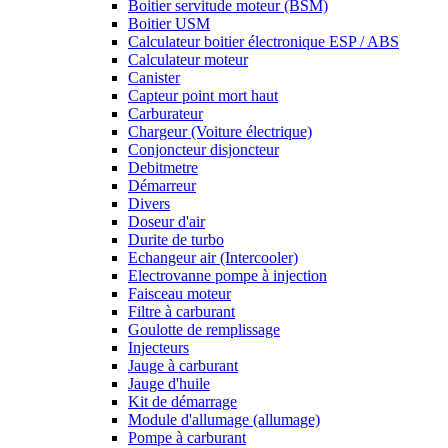
Boitier servitude moteur (BSM)
Boitier USM
Calculateur boitier électronique ESP / ABS
Calculateur moteur
Canister
Capteur point mort haut
Carburateur
Chargeur (Voiture électrique)
Conjoncteur disjoncteur
Debitmetre
Démarreur
Divers
Doseur d'air
Durite de turbo
Echangeur air (Intercooler)
Electrovanne pompe à injection
Faisceau moteur
Filtre à carburant
Goulotte de remplissage
Injecteurs
Jauge à carburant
Jauge d'huile
Kit de démarrage
Module d'allumage (allumage)
Pompe à carburant