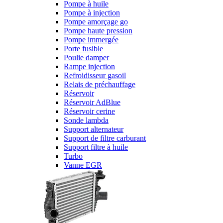
Pompe à huile
Pompe à injection
Pompe amorçage go
Pompe haute pression
Pompe immergée
Porte fusible
Poulie damper
Rampe injection
Refroidisseur gasoil
Relais de préchauffage
Réservoir
Réservoir AdBlue
Réservoir cerine
Sonde lambda
Support alternateur
Support de filtre carburant
Support filtre à huile
Turbo
Vanne EGR