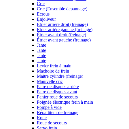
Cric
Cric (Ensemble depannage)
Ecrous
Enjoliveur
Étrier arrière droit (freinage)
Étrier arrière gauche (freinage)
Étrier avant droit (freinage)
Étrier avant gauche (freinage)
Jante
Jante
Jante
Jante
Levier frein à main
Machoire de frein
Maitre cylindre (freinage)
Manivelle cric
Paire de disques arrière
Paire de disques avant
Panier roue de secours
Poignée électrique frein à main
Pompe à vide
Répartiteur de freinage
Roue
Roue de secours
Servo frein