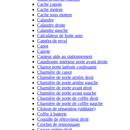
Cache capote
Cache moteur
Cache sous moteur
Calandre
Calandre droite
Calandre gauche
Calculateur de boite auto
Caméra de recul
Capot
Capote
Capteur aide au stationnement
Catadioptre intérieur porte avant droite
Chariot porte latérale coulissante
Charnière de capot
Charnière de porte arrière droit
Charnière de porte arrière gauche
Charnière de porte avant droit
Charnière de porte avant gauche
Charnière de porte de coffre droit
Charnière de porte de coffre gauche
Cloison de séparation (utilitaire)
Coffre à batterie
Coquille de rétroviseur droit
Crochet de remorquage
Crosse arrière droit