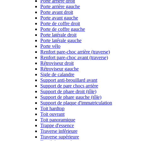
Porte arrière droit
Porte arrière gauche
Porte avant droit
Porte avant gauche
Porte de coffre droit
Porte de coffre gauche
Porte latérale droit
Porte latérale gauche
Porte vélo
Renfort pare-choc arrière (traverse)
Renfort pare-choc avant (traverse)
Rétroviseur droit
Rétroviseur gauche
Sigle de calandre
Support anti-brouillard avant
Support de pare chocs arrière
Support de phare droit (tôle)
Support de phare gauche (tôle)
Support de plaque d'immatriculation
Toit hardtop
Toit ouvrant
Toit panoramique
Trappe d'essence
Traverse inférieure
Traverse supérieure