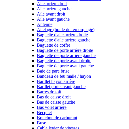
Aile arrière droit
Aile arrière gauche
Aile avant droit
Aile avant gauche
Antenne
Attelage (boule de remorquage)
Baguette d'aile arrière droite
Baguette d'aile arrière gauche
Baguette de coffre
Baguette de porte arrière droite
Baguette de porte arrière gauche
Baguette de porte avant droite
Baguette de porte avant gauche
Baie de pare brise
Bandeau de feu malle / hayon
Barillet hayon arrière
Barillet porte avant gauche
Barres de toit
Bas de caisse droit
Bas de caisse gauche
Bas volet arrière
Becquet
Bouchon de carburant
Buse
Cable levier de vitesses