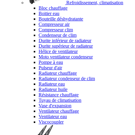
Refroidissement, climatisation
Bloc chauffage
Boitier eau
Bouteille déshydratante
Compresseur air
Compresseur clim
Condenseur de clim
Durite inférieur de radiateur
Durite supérieur de radiateur
Hélice de ventilateur
Moto ventilateur condenseur
Pompe à eau
Pulseur d'air
Radiateur chauffage
Radiateur condenseur de clim
Radiateur eau
Radiateur huile
Résistance chauffage
Tuyau de climatisation
Vase d'expansion
Ventilateur chauffage
Ventilateur eau
Viscocoupler