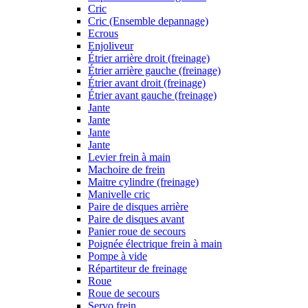
Cric
Cric (Ensemble depannage)
Ecrous
Enjoliveur
Étrier arrière droit (freinage)
Étrier arrière gauche (freinage)
Étrier avant droit (freinage)
Étrier avant gauche (freinage)
Jante
Jante
Jante
Jante
Levier frein à main
Machoire de frein
Maitre cylindre (freinage)
Manivelle cric
Paire de disques arrière
Paire de disques avant
Panier roue de secours
Poignée électrique frein à main
Pompe à vide
Répartiteur de freinage
Roue
Roue de secours
Servo frein