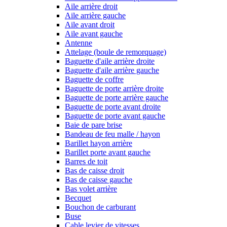
Aile arrière droit
Aile arrière gauche
Aile avant droit
Aile avant gauche
Antenne
Attelage (boule de remorquage)
Baguette d'aile arrière droite
Baguette d'aile arrière gauche
Baguette de coffre
Baguette de porte arrière droite
Baguette de porte arrière gauche
Baguette de porte avant droite
Baguette de porte avant gauche
Baie de pare brise
Bandeau de feu malle / hayon
Barillet hayon arrière
Barillet porte avant gauche
Barres de toit
Bas de caisse droit
Bas de caisse gauche
Bas volet arrière
Becquet
Bouchon de carburant
Buse
Cable levier de vitesses