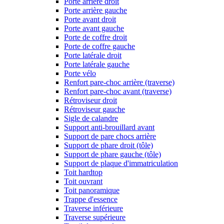
Porte arrière droit
Porte arrière gauche
Porte avant droit
Porte avant gauche
Porte de coffre droit
Porte de coffre gauche
Porte latérale droit
Porte latérale gauche
Porte vélo
Renfort pare-choc arrière (traverse)
Renfort pare-choc avant (traverse)
Rétroviseur droit
Rétroviseur gauche
Sigle de calandre
Support anti-brouillard avant
Support de pare chocs arrière
Support de phare droit (tôle)
Support de phare gauche (tôle)
Support de plaque d'immatriculation
Toit hardtop
Toit ouvrant
Toit panoramique
Trappe d'essence
Traverse inférieure
Traverse supérieure