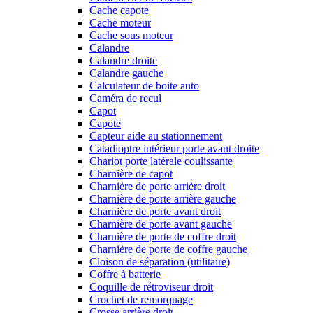
Cache capote
Cache moteur
Cache sous moteur
Calandre
Calandre droite
Calandre gauche
Calculateur de boite auto
Caméra de recul
Capot
Capote
Capteur aide au stationnement
Catadioptre intérieur porte avant droite
Chariot porte latérale coulissante
Charnière de capot
Charnière de porte arrière droit
Charnière de porte arrière gauche
Charnière de porte avant droit
Charnière de porte avant gauche
Charnière de porte de coffre droit
Charnière de porte de coffre gauche
Cloison de séparation (utilitaire)
Coffre à batterie
Coquille de rétroviseur droit
Crochet de remorquage
Crosse arrière droit