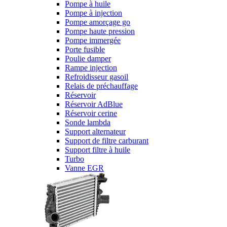
Pompe à huile
Pompe à injection
Pompe amorçage go
Pompe haute pression
Pompe immergée
Porte fusible
Poulie damper
Rampe injection
Refroidisseur gasoil
Relais de préchauffage
Réservoir
Réservoir AdBlue
Réservoir cerine
Sonde lambda
Support alternateur
Support de filtre carburant
Support filtre à huile
Turbo
Vanne EGR