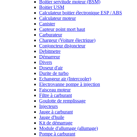
Boitier servitude moteur (BSM)
Boitier USM
Calculateur boitier électronique ESP / ABS
Calculateur moteur
Canister
Capteur point mort haut
Carburateur
Chargeur (Voiture électrique)
Conjoncteur disjoncteur
Debitmetre
Démarreur
Divers
Doseur d'air
Durite de turbo
Echangeur air (Intercooler)
Electrovanne pompe à injection
Faisceau moteur
Filtre à carburant
Goulotte de remplissage
Injecteurs
Jauge à carburant
Jauge d'huile
Kit de démarrage
Module d'allumage (allumage)
Pompe à carburant