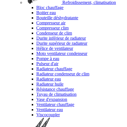
Refroidissement, climatisation
Bloc chauffage
Boitier eau
Bouteille déshydratante
Compresseur air
Compresseur clim
Condenseur de clim
Durite inférieur de radiateur
Durite supérieur de radiateur
Hélice de ventilateur
Moto ventilateur condenseur
Pompe à eau
Pulseur d'air
Radiateur chauffage
Radiateur condenseur de clim
Radiateur eau
Radiateur huile
Résistance chauffage
Tuyau de climatisation
Vase d'expansion
Ventilateur chauffage
Ventilateur eau
Viscocoupler