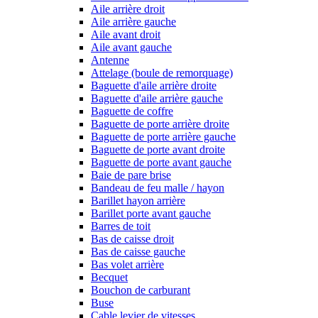
Aile arrière droit
Aile arrière gauche
Aile avant droit
Aile avant gauche
Antenne
Attelage (boule de remorquage)
Baguette d'aile arrière droite
Baguette d'aile arrière gauche
Baguette de coffre
Baguette de porte arrière droite
Baguette de porte arrière gauche
Baguette de porte avant droite
Baguette de porte avant gauche
Baie de pare brise
Bandeau de feu malle / hayon
Barillet hayon arrière
Barillet porte avant gauche
Barres de toit
Bas de caisse droit
Bas de caisse gauche
Bas volet arrière
Becquet
Bouchon de carburant
Buse
Cable levier de vitesses