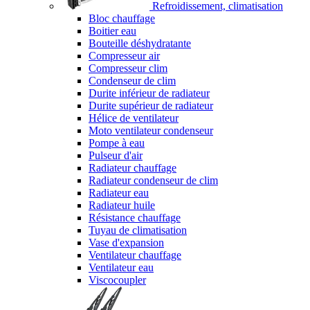
Refroidissement, climatisation
Bloc chauffage
Boitier eau
Bouteille déshydratante
Compresseur air
Compresseur clim
Condenseur de clim
Durite inférieur de radiateur
Durite supérieur de radiateur
Hélice de ventilateur
Moto ventilateur condenseur
Pompe à eau
Pulseur d'air
Radiateur chauffage
Radiateur condenseur de clim
Radiateur eau
Radiateur huile
Résistance chauffage
Tuyau de climatisation
Vase d'expansion
Ventilateur chauffage
Ventilateur eau
Viscocoupler