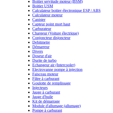
Boitier servitude moteur (BSM)
Boitier USM
Calculateur boitier électronique ESP / ABS
Calculateur moteur
Canister
Capteur point mort haut
Carburateur
Chargeur (Voiture électrique)
Conjoncteur disjoncteur
Debitmetre
Démarreur
Divers
Doseur d'air
Durite de turbo
Echangeur air (Intercooler)
Electrovanne pompe à injection
Faisceau moteur
Filtre à carburant
Goulotte de remplissage
Injecteurs
Jauge à carburant
Jauge d'huile
Kit de démarrage
Module d'allumage (allumage)
Pompe à carburant