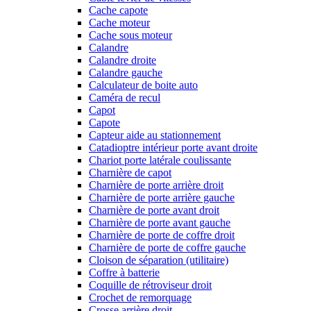
Cache capote
Cache moteur
Cache sous moteur
Calandre
Calandre droite
Calandre gauche
Calculateur de boite auto
Caméra de recul
Capot
Capote
Capteur aide au stationnement
Catadioptre intérieur porte avant droite
Chariot porte latérale coulissante
Charnière de capot
Charnière de porte arrière droit
Charnière de porte arrière gauche
Charnière de porte avant droit
Charnière de porte avant gauche
Charnière de porte de coffre droit
Charnière de porte de coffre gauche
Cloison de séparation (utilitaire)
Coffre à batterie
Coquille de rétroviseur droit
Crochet de remorquage
Crosse arrière droit