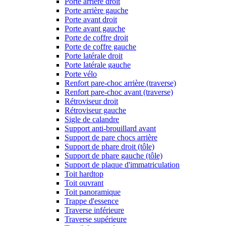
Porte arrière droit
Porte arrière gauche
Porte avant droit
Porte avant gauche
Porte de coffre droit
Porte de coffre gauche
Porte latérale droit
Porte latérale gauche
Porte vélo
Renfort pare-choc arrière (traverse)
Renfort pare-choc avant (traverse)
Rétroviseur droit
Rétroviseur gauche
Sigle de calandre
Support anti-brouillard avant
Support de pare chocs arrière
Support de phare droit (tôle)
Support de phare gauche (tôle)
Support de plaque d'immatriculation
Toit hardtop
Toit ouvrant
Toit panoramique
Trappe d'essence
Traverse inférieure
Traverse supérieure