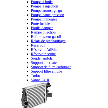
Pompe à huile
Pompe à injection
Pompe amorçage go
Pompe haute pression
Pompe immergée
Porte fusible
Poulie damper
Rampe injection
Refroidisseur gasoil
Relais de préchauffage
Réservoir
Réservoir AdBlue
Réservoir cerine
Sonde lambda
Support alternateur
Support de filtre carburant
Support filtre à huile
Turbo
Vanne EGR