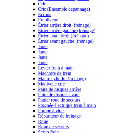
Cric
Cric (Ensemble depannage)
Ecrous
Enjoliveur
Étrier arrière droit (freinage)
Étrier arrière gauche (freinage)
Étrier avant droit (freinage)
Étrier avant gauche (freinage)
Jante
Jante
Jante
Jante
Levier frein à main
Machoire de frein
Maitre cylindre (freinage)
Manivelle cric
Paire de disques arrière
Paire de disques avant
Panier roue de secours
Poignée électrique frein à main
Pompe à vide
Répartiteur de freinage
Roue
Roue de secours
Servo frein