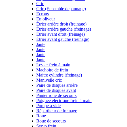
Cric
Cric (Ensemble depannage)
Ecrous
Enjoliveur
Étrier arrière droit (freinage)
Étrier arrière gauche (freinage)
Étrier avant droit (freinage)
Étrier avant gauche (freinage)
Jante
Jante
Jante
Jante
Levier frein à main
Machoire de frein
Maitre cylindre (freinage)
Manivelle cric
Paire de disques arrière
Paire de disques avant
Panier roue de secours
Poignée électrique frein à main
Pompe à vide
Répartiteur de freinage
Roue
Roue de secours
Servo frein