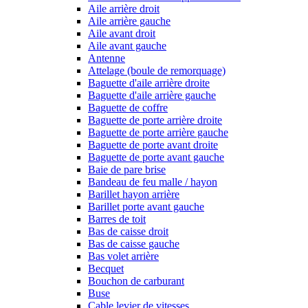
Aile arrière droit
Aile arrière gauche
Aile avant droit
Aile avant gauche
Antenne
Attelage (boule de remorquage)
Baguette d'aile arrière droite
Baguette d'aile arrière gauche
Baguette de coffre
Baguette de porte arrière droite
Baguette de porte arrière gauche
Baguette de porte avant droite
Baguette de porte avant gauche
Baie de pare brise
Bandeau de feu malle / hayon
Barillet hayon arrière
Barillet porte avant gauche
Barres de toit
Bas de caisse droit
Bas de caisse gauche
Bas volet arrière
Becquet
Bouchon de carburant
Buse
Cable levier de vitesses