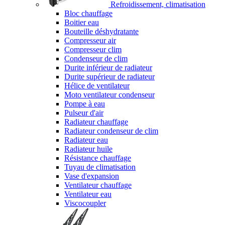
Refroidissement, climatisation
Bloc chauffage
Boitier eau
Bouteille déshydratante
Compresseur air
Compresseur clim
Condenseur de clim
Durite inférieur de radiateur
Durite supérieur de radiateur
Hélice de ventilateur
Moto ventilateur condenseur
Pompe à eau
Pulseur d'air
Radiateur chauffage
Radiateur condenseur de clim
Radiateur eau
Radiateur huile
Résistance chauffage
Tuyau de climatisation
Vase d'expansion
Ventilateur chauffage
Ventilateur eau
Viscocoupler