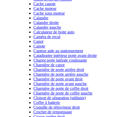
Cache capote
Cache moteur
Cache sous moteur
Calandre
Calandre droite
Calandre gauche
Calculateur de boite auto
Caméra de recul
Capot
Capote
Capteur aide au stationnement
Catadioptre intérieur porte avant droite
Chariot porte latérale coulissante
Charnière de capot
Charnière de porte arrière droit
Charnière de porte arrière gauche
Charnière de porte avant droit
Charnière de porte avant gauche
Charnière de porte de coffre droit
Charnière de porte de coffre gauche
Cloison de séparation (utilitaire)
Coffre à batterie
Coquille de rétroviseur droit
Crochet de remorquage
Crosse arrière droit