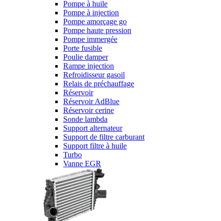
Pompe à huile
Pompe à injection
Pompe amorçage go
Pompe haute pression
Pompe immergée
Porte fusible
Poulie damper
Rampe injection
Refroidisseur gasoil
Relais de préchauffage
Réservoir
Réservoir AdBlue
Réservoir cerine
Sonde lambda
Support alternateur
Support de filtre carburant
Support filtre à huile
Turbo
Vanne EGR