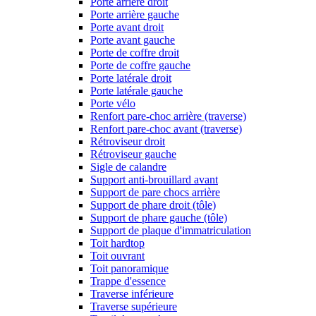
Porte arrière droit
Porte arrière gauche
Porte avant droit
Porte avant gauche
Porte de coffre droit
Porte de coffre gauche
Porte latérale droit
Porte latérale gauche
Porte vélo
Renfort pare-choc arrière (traverse)
Renfort pare-choc avant (traverse)
Rétroviseur droit
Rétroviseur gauche
Sigle de calandre
Support anti-brouillard avant
Support de pare chocs arrière
Support de phare droit (tôle)
Support de phare gauche (tôle)
Support de plaque d'immatriculation
Toit hardtop
Toit ouvrant
Toit panoramique
Trappe d'essence
Traverse inférieure
Traverse supérieure