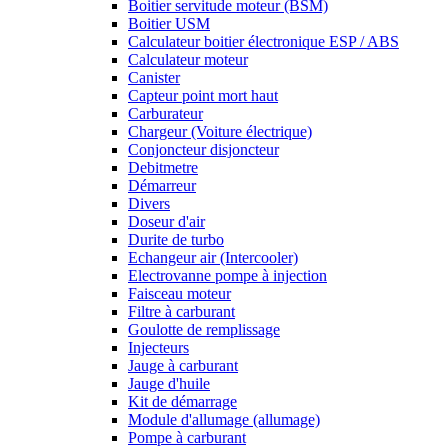
Boitier servitude moteur (BSM)
Boitier USM
Calculateur boitier électronique ESP / ABS
Calculateur moteur
Canister
Capteur point mort haut
Carburateur
Chargeur (Voiture électrique)
Conjoncteur disjoncteur
Debitmetre
Démarreur
Divers
Doseur d'air
Durite de turbo
Echangeur air (Intercooler)
Electrovanne pompe à injection
Faisceau moteur
Filtre à carburant
Goulotte de remplissage
Injecteurs
Jauge à carburant
Jauge d'huile
Kit de démarrage
Module d'allumage (allumage)
Pompe à carburant