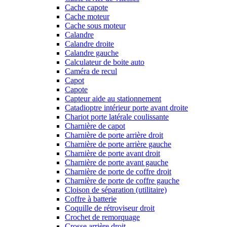
Cache capote
Cache moteur
Cache sous moteur
Calandre
Calandre droite
Calandre gauche
Calculateur de boite auto
Caméra de recul
Capot
Capote
Capteur aide au stationnement
Catadioptre intérieur porte avant droite
Chariot porte latérale coulissante
Charnière de capot
Charnière de porte arrière droit
Charnière de porte arrière gauche
Charnière de porte avant droit
Charnière de porte avant gauche
Charnière de porte de coffre droit
Charnière de porte de coffre gauche
Cloison de séparation (utilitaire)
Coffre à batterie
Coquille de rétroviseur droit
Crochet de remorquage
Crosse arrière droit