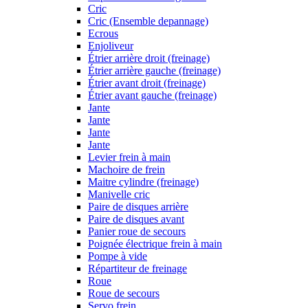
Cric
Cric (Ensemble depannage)
Ecrous
Enjoliveur
Étrier arrière droit (freinage)
Étrier arrière gauche (freinage)
Étrier avant droit (freinage)
Étrier avant gauche (freinage)
Jante
Jante
Jante
Jante
Levier frein à main
Machoire de frein
Maitre cylindre (freinage)
Manivelle cric
Paire de disques arrière
Paire de disques avant
Panier roue de secours
Poignée électrique frein à main
Pompe à vide
Répartiteur de freinage
Roue
Roue de secours
Servo frein