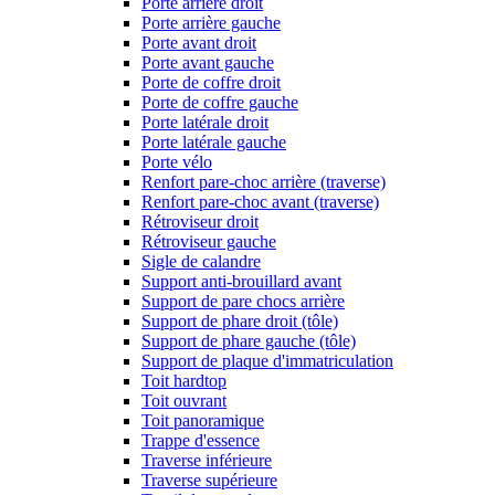
Porte arrière droit
Porte arrière gauche
Porte avant droit
Porte avant gauche
Porte de coffre droit
Porte de coffre gauche
Porte latérale droit
Porte latérale gauche
Porte vélo
Renfort pare-choc arrière (traverse)
Renfort pare-choc avant (traverse)
Rétroviseur droit
Rétroviseur gauche
Sigle de calandre
Support anti-brouillard avant
Support de pare chocs arrière
Support de phare droit (tôle)
Support de phare gauche (tôle)
Support de plaque d'immatriculation
Toit hardtop
Toit ouvrant
Toit panoramique
Trappe d'essence
Traverse inférieure
Traverse supérieure