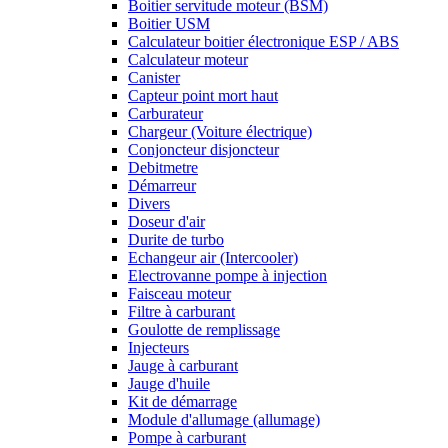
Boitier servitude moteur (BSM)
Boitier USM
Calculateur boitier électronique ESP / ABS
Calculateur moteur
Canister
Capteur point mort haut
Carburateur
Chargeur (Voiture électrique)
Conjoncteur disjoncteur
Debitmetre
Démarreur
Divers
Doseur d'air
Durite de turbo
Echangeur air (Intercooler)
Electrovanne pompe à injection
Faisceau moteur
Filtre à carburant
Goulotte de remplissage
Injecteurs
Jauge à carburant
Jauge d'huile
Kit de démarrage
Module d'allumage (allumage)
Pompe à carburant