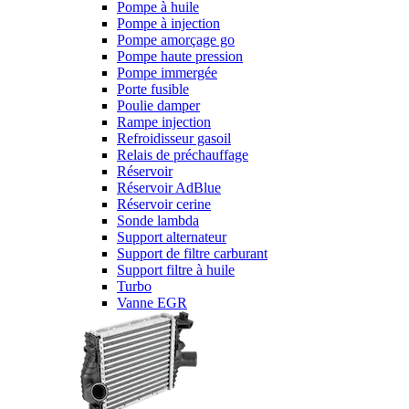
Pompe à huile
Pompe à injection
Pompe amorçage go
Pompe haute pression
Pompe immergée
Porte fusible
Poulie damper
Rampe injection
Refroidisseur gasoil
Relais de préchauffage
Réservoir
Réservoir AdBlue
Réservoir cerine
Sonde lambda
Support alternateur
Support de filtre carburant
Support filtre à huile
Turbo
Vanne EGR