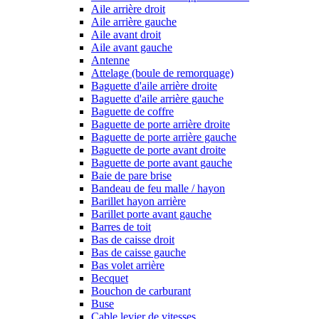
Aile arrière droit
Aile arrière gauche
Aile avant droit
Aile avant gauche
Antenne
Attelage (boule de remorquage)
Baguette d'aile arrière droite
Baguette d'aile arrière gauche
Baguette de coffre
Baguette de porte arrière droite
Baguette de porte arrière gauche
Baguette de porte avant droite
Baguette de porte avant gauche
Baie de pare brise
Bandeau de feu malle / hayon
Barillet hayon arrière
Barillet porte avant gauche
Barres de toit
Bas de caisse droit
Bas de caisse gauche
Bas volet arrière
Becquet
Bouchon de carburant
Buse
Cable levier de vitesses