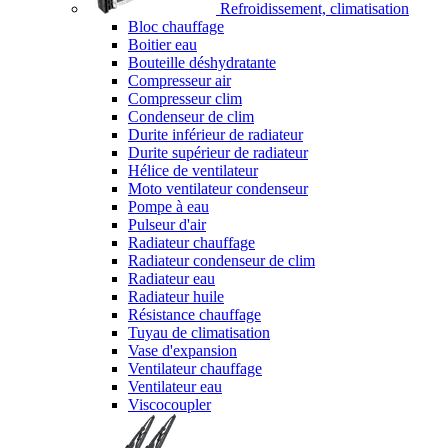
Refroidissement, climatisation
Bloc chauffage
Boitier eau
Bouteille déshydratante
Compresseur air
Compresseur clim
Condenseur de clim
Durite inférieur de radiateur
Durite supérieur de radiateur
Hélice de ventilateur
Moto ventilateur condenseur
Pompe à eau
Pulseur d'air
Radiateur chauffage
Radiateur condenseur de clim
Radiateur eau
Radiateur huile
Résistance chauffage
Tuyau de climatisation
Vase d'expansion
Ventilateur chauffage
Ventilateur eau
Viscocoupler