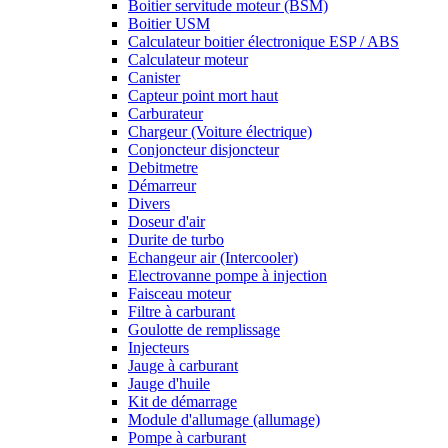
Boitier servitude moteur (BSM)
Boitier USM
Calculateur boitier électronique ESP / ABS
Calculateur moteur
Canister
Capteur point mort haut
Carburateur
Chargeur (Voiture électrique)
Conjoncteur disjoncteur
Debitmetre
Démarreur
Divers
Doseur d'air
Durite de turbo
Echangeur air (Intercooler)
Electrovanne pompe à injection
Faisceau moteur
Filtre à carburant
Goulotte de remplissage
Injecteurs
Jauge à carburant
Jauge d'huile
Kit de démarrage
Module d'allumage (allumage)
Pompe à carburant