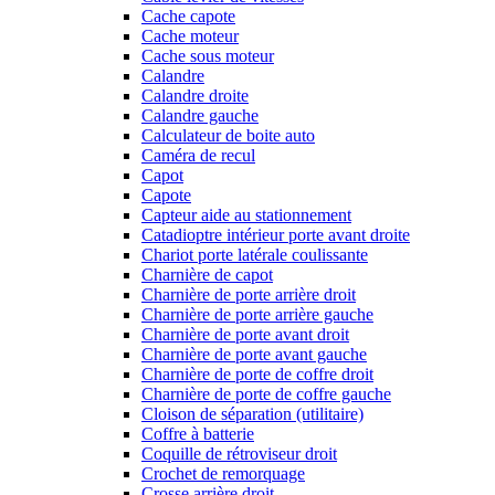
Cache capote
Cache moteur
Cache sous moteur
Calandre
Calandre droite
Calandre gauche
Calculateur de boite auto
Caméra de recul
Capot
Capote
Capteur aide au stationnement
Catadioptre intérieur porte avant droite
Chariot porte latérale coulissante
Charnière de capot
Charnière de porte arrière droit
Charnière de porte arrière gauche
Charnière de porte avant droit
Charnière de porte avant gauche
Charnière de porte de coffre droit
Charnière de porte de coffre gauche
Cloison de séparation (utilitaire)
Coffre à batterie
Coquille de rétroviseur droit
Crochet de remorquage
Crosse arrière droit