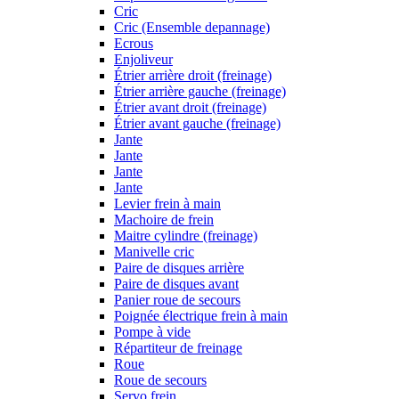
Cric
Cric (Ensemble depannage)
Ecrous
Enjoliveur
Étrier arrière droit (freinage)
Étrier arrière gauche (freinage)
Étrier avant droit (freinage)
Étrier avant gauche (freinage)
Jante
Jante
Jante
Jante
Levier frein à main
Machoire de frein
Maitre cylindre (freinage)
Manivelle cric
Paire de disques arrière
Paire de disques avant
Panier roue de secours
Poignée électrique frein à main
Pompe à vide
Répartiteur de freinage
Roue
Roue de secours
Servo frein