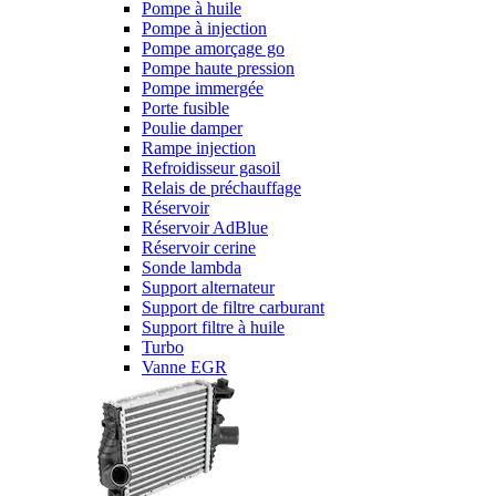
Pompe à huile
Pompe à injection
Pompe amorçage go
Pompe haute pression
Pompe immergée
Porte fusible
Poulie damper
Rampe injection
Refroidisseur gasoil
Relais de préchauffage
Réservoir
Réservoir AdBlue
Réservoir cerine
Sonde lambda
Support alternateur
Support de filtre carburant
Support filtre à huile
Turbo
Vanne EGR