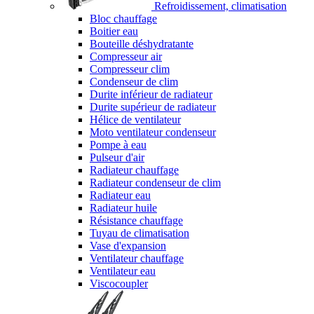
Refroidissement, climatisation
Bloc chauffage
Boitier eau
Bouteille déshydratante
Compresseur air
Compresseur clim
Condenseur de clim
Durite inférieur de radiateur
Durite supérieur de radiateur
Hélice de ventilateur
Moto ventilateur condenseur
Pompe à eau
Pulseur d'air
Radiateur chauffage
Radiateur condenseur de clim
Radiateur eau
Radiateur huile
Résistance chauffage
Tuyau de climatisation
Vase d'expansion
Ventilateur chauffage
Ventilateur eau
Viscocoupler