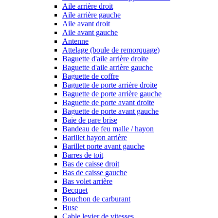
Aile arrière droit
Aile arrière gauche
Aile avant droit
Aile avant gauche
Antenne
Attelage (boule de remorquage)
Baguette d'aile arrière droite
Baguette d'aile arrière gauche
Baguette de coffre
Baguette de porte arrière droite
Baguette de porte arrière gauche
Baguette de porte avant droite
Baguette de porte avant gauche
Baie de pare brise
Bandeau de feu malle / hayon
Barillet hayon arrière
Barillet porte avant gauche
Barres de toit
Bas de caisse droit
Bas de caisse gauche
Bas volet arrière
Becquet
Bouchon de carburant
Buse
Cable levier de vitesses