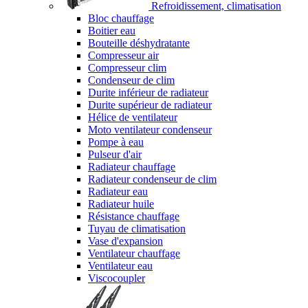
Refroidissement, climatisation
Bloc chauffage
Boitier eau
Bouteille déshydratante
Compresseur air
Compresseur clim
Condenseur de clim
Durite inférieur de radiateur
Durite supérieur de radiateur
Hélice de ventilateur
Moto ventilateur condenseur
Pompe à eau
Pulseur d'air
Radiateur chauffage
Radiateur condenseur de clim
Radiateur eau
Radiateur huile
Résistance chauffage
Tuyau de climatisation
Vase d'expansion
Ventilateur chauffage
Ventilateur eau
Viscocoupler