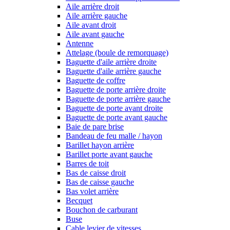
Aile arrière droit
Aile arrière gauche
Aile avant droit
Aile avant gauche
Antenne
Attelage (boule de remorquage)
Baguette d'aile arrière droite
Baguette d'aile arrière gauche
Baguette de coffre
Baguette de porte arrière droite
Baguette de porte arrière gauche
Baguette de porte avant droite
Baguette de porte avant gauche
Baie de pare brise
Bandeau de feu malle / hayon
Barillet hayon arrière
Barillet porte avant gauche
Barres de toit
Bas de caisse droit
Bas de caisse gauche
Bas volet arrière
Becquet
Bouchon de carburant
Buse
Cable levier de vitesses