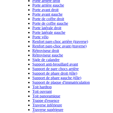
Porte arrière droit
Porte arrière gauche
Porte avant droit
Porte avant gauche
Porte de coffre droit
Porte de coffre gauche
Porte latérale droit
Porte latérale gauche
Porte vélo
Renfort pare-choc arrière (traverse)
Renfort pare-choc avant (traverse)
Rétroviseur droit
Rétroviseur gauche
Sigle de calandre
Support anti-brouillard avant
Support de pare chocs arrière
Support de phare droit (tôle)
Support de phare gauche (tôle)
Support de plaque d'immatriculation
Toit hardtop
Toit ouvrant
Toit panoramique
Trappe d'essence
Traverse inférieure
Traverse supérieure