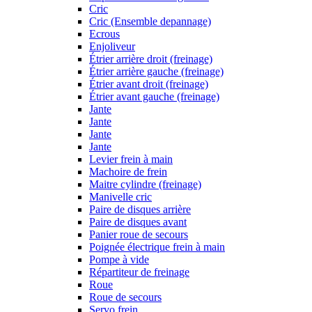
Cric
Cric (Ensemble depannage)
Ecrous
Enjoliveur
Étrier arrière droit (freinage)
Étrier arrière gauche (freinage)
Étrier avant droit (freinage)
Étrier avant gauche (freinage)
Jante
Jante
Jante
Jante
Levier frein à main
Machoire de frein
Maitre cylindre (freinage)
Manivelle cric
Paire de disques arrière
Paire de disques avant
Panier roue de secours
Poignée électrique frein à main
Pompe à vide
Répartiteur de freinage
Roue
Roue de secours
Servo frein