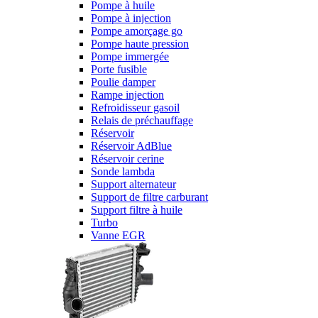
Pompe à huile
Pompe à injection
Pompe amorçage go
Pompe haute pression
Pompe immergée
Porte fusible
Poulie damper
Rampe injection
Refroidisseur gasoil
Relais de préchauffage
Réservoir
Réservoir AdBlue
Réservoir cerine
Sonde lambda
Support alternateur
Support de filtre carburant
Support filtre à huile
Turbo
Vanne EGR