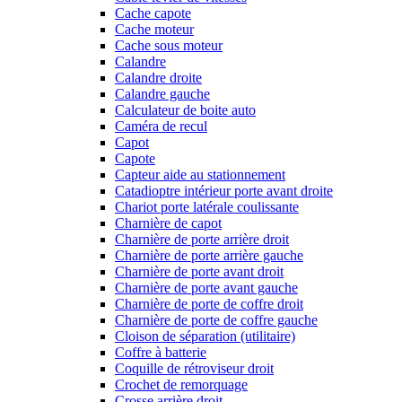
Cache capote
Cache moteur
Cache sous moteur
Calandre
Calandre droite
Calandre gauche
Calculateur de boite auto
Caméra de recul
Capot
Capote
Capteur aide au stationnement
Catadioptre intérieur porte avant droite
Chariot porte latérale coulissante
Charnière de capot
Charnière de porte arrière droit
Charnière de porte arrière gauche
Charnière de porte avant droit
Charnière de porte avant gauche
Charnière de porte de coffre droit
Charnière de porte de coffre gauche
Cloison de séparation (utilitaire)
Coffre à batterie
Coquille de rétroviseur droit
Crochet de remorquage
Crosse arrière droit