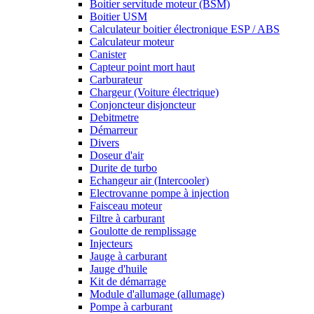
Boitier servitude moteur (BSM)
Boitier USM
Calculateur boitier électronique ESP / ABS
Calculateur moteur
Canister
Capteur point mort haut
Carburateur
Chargeur (Voiture électrique)
Conjoncteur disjoncteur
Debitmetre
Démarreur
Divers
Doseur d'air
Durite de turbo
Echangeur air (Intercooler)
Electrovanne pompe à injection
Faisceau moteur
Filtre à carburant
Goulotte de remplissage
Injecteurs
Jauge à carburant
Jauge d'huile
Kit de démarrage
Module d'allumage (allumage)
Pompe à carburant