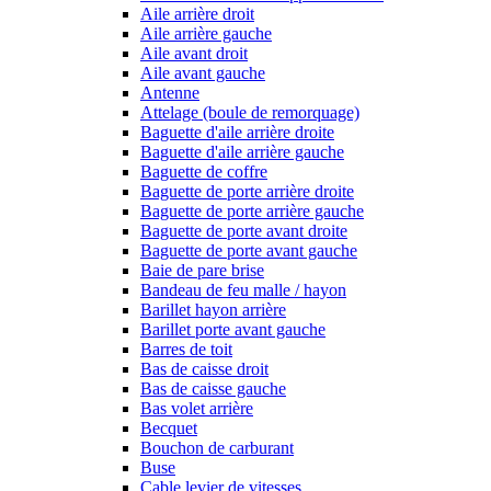
Aile arrière droit
Aile arrière gauche
Aile avant droit
Aile avant gauche
Antenne
Attelage (boule de remorquage)
Baguette d'aile arrière droite
Baguette d'aile arrière gauche
Baguette de coffre
Baguette de porte arrière droite
Baguette de porte arrière gauche
Baguette de porte avant droite
Baguette de porte avant gauche
Baie de pare brise
Bandeau de feu malle / hayon
Barillet hayon arrière
Barillet porte avant gauche
Barres de toit
Bas de caisse droit
Bas de caisse gauche
Bas volet arrière
Becquet
Bouchon de carburant
Buse
Cable levier de vitesses