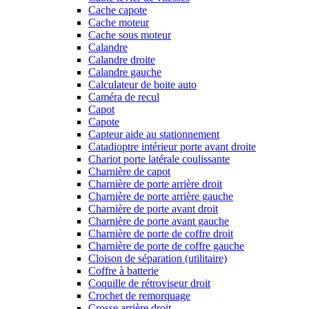
Cache capote
Cache moteur
Cache sous moteur
Calandre
Calandre droite
Calandre gauche
Calculateur de boite auto
Caméra de recul
Capot
Capote
Capteur aide au stationnement
Catadioptre intérieur porte avant droite
Chariot porte latérale coulissante
Charnière de capot
Charnière de porte arrière droit
Charnière de porte arrière gauche
Charnière de porte avant droit
Charnière de porte avant gauche
Charnière de porte de coffre droit
Charnière de porte de coffre gauche
Cloison de séparation (utilitaire)
Coffre à batterie
Coquille de rétroviseur droit
Crochet de remorquage
Crosse arrière droit