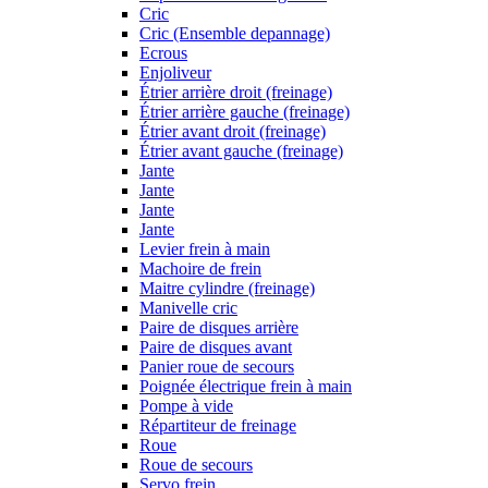
Cric
Cric (Ensemble depannage)
Ecrous
Enjoliveur
Étrier arrière droit (freinage)
Étrier arrière gauche (freinage)
Étrier avant droit (freinage)
Étrier avant gauche (freinage)
Jante
Jante
Jante
Jante
Levier frein à main
Machoire de frein
Maitre cylindre (freinage)
Manivelle cric
Paire de disques arrière
Paire de disques avant
Panier roue de secours
Poignée électrique frein à main
Pompe à vide
Répartiteur de freinage
Roue
Roue de secours
Servo frein