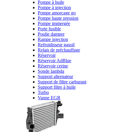
Pompe à huile
Pompe à injection
Pompe amorçage go
Pompe haute pression
Pompe immergée
Porte fusible
Poulie damper
Rampe injection
Refroidisseur gasoil
Relais de préchauffage
Réservoir
Réservoir AdBlue
Réservoir cerine
Sonde lambda
Support alternateur
Support de filtre carburant
Support filtre à huile
Turbo
Vanne EGR