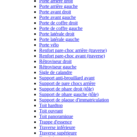
Porte arrière droit
Porte arrière gauche
Porte avant droit
Porte avant gauche
Porte de coffre droit
Porte de coffre gauche
Porte latérale droit
Porte latérale gauche
Porte vélo
Renfort pare-choc arrière (traverse)
Renfort pare-choc avant (traverse)
Rétroviseur droit
Rétroviseur gauche
Sigle de calandre
Support anti-brouillard avant
Support de pare chocs arrière
Support de phare droit (tôle)
Support de phare gauche (tôle)
Support de plaque d'immatriculation
Toit hardtop
Toit ouvrant
Toit panoramique
Trappe d'essence
Traverse inférieure
Traverse supérieure