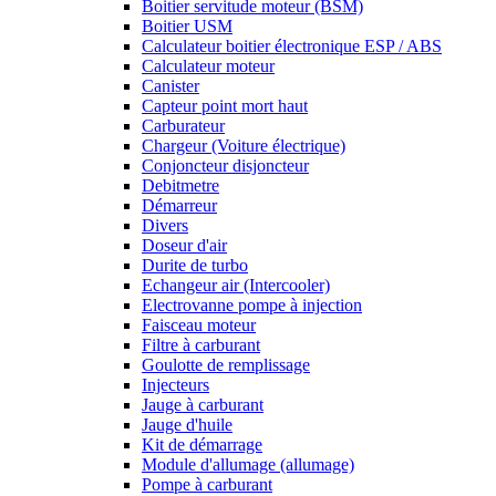
Boitier servitude moteur (BSM)
Boitier USM
Calculateur boitier électronique ESP / ABS
Calculateur moteur
Canister
Capteur point mort haut
Carburateur
Chargeur (Voiture électrique)
Conjoncteur disjoncteur
Debitmetre
Démarreur
Divers
Doseur d'air
Durite de turbo
Echangeur air (Intercooler)
Electrovanne pompe à injection
Faisceau moteur
Filtre à carburant
Goulotte de remplissage
Injecteurs
Jauge à carburant
Jauge d'huile
Kit de démarrage
Module d'allumage (allumage)
Pompe à carburant