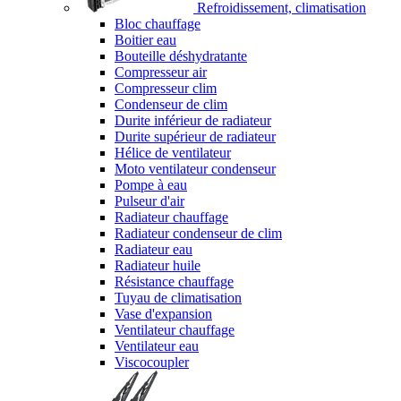
Refroidissement, climatisation
Bloc chauffage
Boitier eau
Bouteille déshydratante
Compresseur air
Compresseur clim
Condenseur de clim
Durite inférieur de radiateur
Durite supérieur de radiateur
Hélice de ventilateur
Moto ventilateur condenseur
Pompe à eau
Pulseur d'air
Radiateur chauffage
Radiateur condenseur de clim
Radiateur eau
Radiateur huile
Résistance chauffage
Tuyau de climatisation
Vase d'expansion
Ventilateur chauffage
Ventilateur eau
Viscocoupler