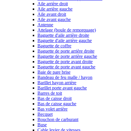
Aile arrière droit
Aile arrière gauche
Aile avant droit
Aile avant gauche
Antenne
Attelage (boule de remorquage)
Baguette d'aile arrière droite
Baguette d'aile arrière gauche
Baguette de coffre
Baguette de porte arrière droite
Baguette de porte arrière gauche
Baguette de porte avant droite
Baguette de porte avant gauche
Baie de pare brise
Bandeau de feu malle / hayon
Barillet hayon arrière
Barillet porte avant gauche
Barres de toit
Bas de caisse droit
Bas de caisse gauche
Bas volet arrière
Becquet
Bouchon de carburant
Buse
Cable levier de vitesses