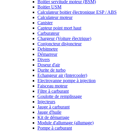
Boitier servitude moteur (BSM)
Boitier USM
Calculateur boitier électronique ESP / ABS
Calculateur moteur
Canister
Capteur point mort haut
Carburateur
Chargeur (Voiture électrique)
Conjoncteur disjoncteur
Debitmetre
Démarreur
Divers
Doseur d'air
Durite de turbo
Echangeur air (Intercooler)
Electrovanne pompe à injection
Faisceau moteur
Filtre à carburant
Goulotte de remplissage
Injecteurs
Jauge à carburant
Jauge d'huile
Kit de démarrage
Module d'allumage (allumage)
Pompe à carburant