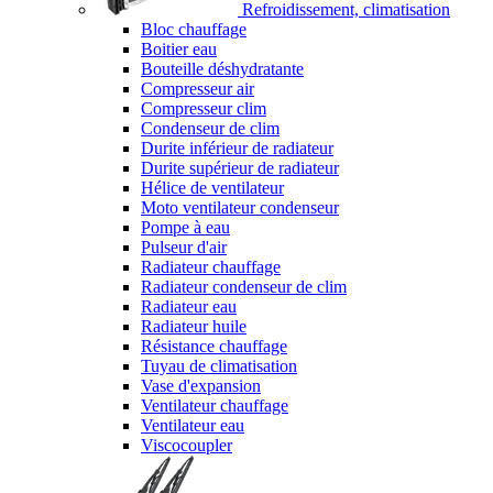
Refroidissement, climatisation
Bloc chauffage
Boitier eau
Bouteille déshydratante
Compresseur air
Compresseur clim
Condenseur de clim
Durite inférieur de radiateur
Durite supérieur de radiateur
Hélice de ventilateur
Moto ventilateur condenseur
Pompe à eau
Pulseur d'air
Radiateur chauffage
Radiateur condenseur de clim
Radiateur eau
Radiateur huile
Résistance chauffage
Tuyau de climatisation
Vase d'expansion
Ventilateur chauffage
Ventilateur eau
Viscocoupler