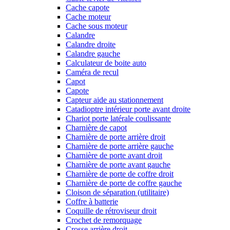
Cache capote
Cache moteur
Cache sous moteur
Calandre
Calandre droite
Calandre gauche
Calculateur de boite auto
Caméra de recul
Capot
Capote
Capteur aide au stationnement
Catadioptre intérieur porte avant droite
Chariot porte latérale coulissante
Charnière de capot
Charnière de porte arrière droit
Charnière de porte arrière gauche
Charnière de porte avant droit
Charnière de porte avant gauche
Charnière de porte de coffre droit
Charnière de porte de coffre gauche
Cloison de séparation (utilitaire)
Coffre à batterie
Coquille de rétroviseur droit
Crochet de remorquage
Crosse arrière droit