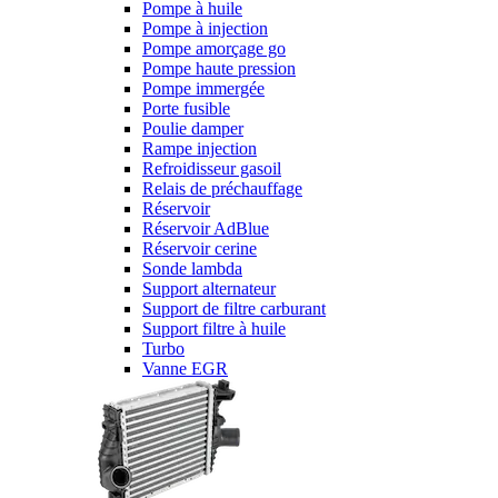
Pompe à huile
Pompe à injection
Pompe amorçage go
Pompe haute pression
Pompe immergée
Porte fusible
Poulie damper
Rampe injection
Refroidisseur gasoil
Relais de préchauffage
Réservoir
Réservoir AdBlue
Réservoir cerine
Sonde lambda
Support alternateur
Support de filtre carburant
Support filtre à huile
Turbo
Vanne EGR