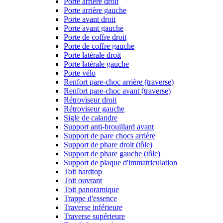
Porte arrière droit
Porte arrière gauche
Porte avant droit
Porte avant gauche
Porte de coffre droit
Porte de coffre gauche
Porte latérale droit
Porte latérale gauche
Porte vélo
Renfort pare-choc arrière (traverse)
Renfort pare-choc avant (traverse)
Rétroviseur droit
Rétroviseur gauche
Sigle de calandre
Support anti-brouillard avant
Support de pare chocs arrière
Support de phare droit (tôle)
Support de phare gauche (tôle)
Support de plaque d'immatriculation
Toit hardtop
Toit ouvrant
Toit panoramique
Trappe d'essence
Traverse inférieure
Traverse supérieure