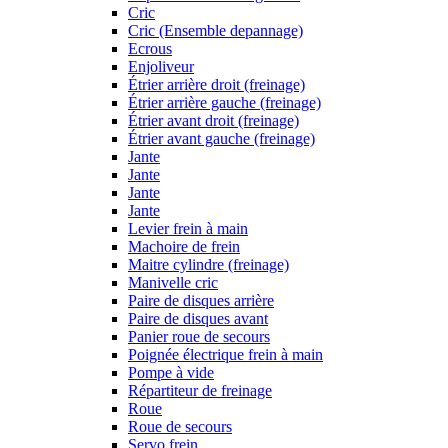
Cric
Cric (Ensemble depannage)
Ecrous
Enjoliveur
Étrier arrière droit (freinage)
Étrier arrière gauche (freinage)
Étrier avant droit (freinage)
Étrier avant gauche (freinage)
Jante
Jante
Jante
Jante
Levier frein à main
Machoire de frein
Maitre cylindre (freinage)
Manivelle cric
Paire de disques arrière
Paire de disques avant
Panier roue de secours
Poignée électrique frein à main
Pompe à vide
Répartiteur de freinage
Roue
Roue de secours
Servo frein