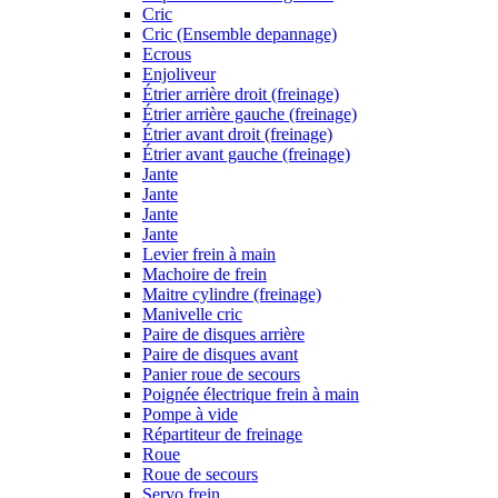
Cric
Cric (Ensemble depannage)
Ecrous
Enjoliveur
Étrier arrière droit (freinage)
Étrier arrière gauche (freinage)
Étrier avant droit (freinage)
Étrier avant gauche (freinage)
Jante
Jante
Jante
Jante
Levier frein à main
Machoire de frein
Maitre cylindre (freinage)
Manivelle cric
Paire de disques arrière
Paire de disques avant
Panier roue de secours
Poignée électrique frein à main
Pompe à vide
Répartiteur de freinage
Roue
Roue de secours
Servo frein