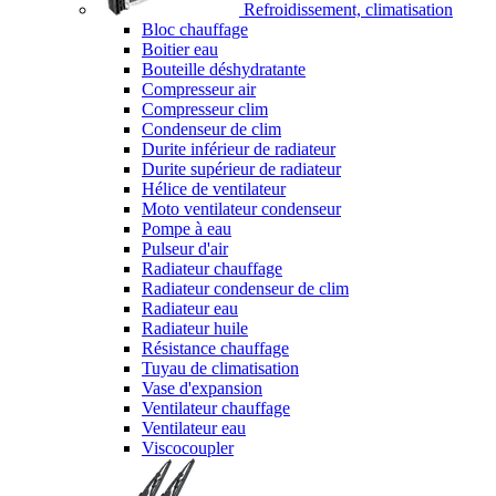
Refroidissement, climatisation
Bloc chauffage
Boitier eau
Bouteille déshydratante
Compresseur air
Compresseur clim
Condenseur de clim
Durite inférieur de radiateur
Durite supérieur de radiateur
Hélice de ventilateur
Moto ventilateur condenseur
Pompe à eau
Pulseur d'air
Radiateur chauffage
Radiateur condenseur de clim
Radiateur eau
Radiateur huile
Résistance chauffage
Tuyau de climatisation
Vase d'expansion
Ventilateur chauffage
Ventilateur eau
Viscocoupler