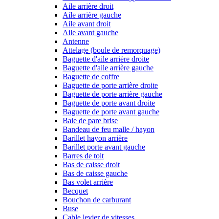
Aile arrière droit
Aile arrière gauche
Aile avant droit
Aile avant gauche
Antenne
Attelage (boule de remorquage)
Baguette d'aile arrière droite
Baguette d'aile arrière gauche
Baguette de coffre
Baguette de porte arrière droite
Baguette de porte arrière gauche
Baguette de porte avant droite
Baguette de porte avant gauche
Baie de pare brise
Bandeau de feu malle / hayon
Barillet hayon arrière
Barillet porte avant gauche
Barres de toit
Bas de caisse droit
Bas de caisse gauche
Bas volet arrière
Becquet
Bouchon de carburant
Buse
Cable levier de vitesses