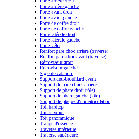
Porte arrière droit
Porte arrière gauche
Porte avant droit
Porte avant gauche
Porte de coffre droit
Porte de coffre gauche
Porte latérale droit
Porte latérale gauche
Porte vélo
Renfort pare-choc arrière (traverse)
Renfort pare-choc avant (traverse)
Rétroviseur droit
Rétroviseur gauche
Sigle de calandre
Support anti-brouillard avant
Support de pare chocs arrière
Support de phare droit (tôle)
Support de phare gauche (tôle)
Support de plaque d'immatriculation
Toit hardtop
Toit ouvrant
Toit panoramique
Trappe d'essence
Traverse inférieure
Traverse supérieure