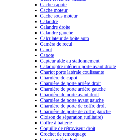
Cache capote
Cache moteur
Cache sous moteur
Calandre
Calandre droite
Calandre gauche
Calculateur de boite auto
Caméra de recul
Capot
Capote
Capteur aide au stationnement
Catadioptre intérieur porte avant droite
Chariot porte latérale coulissante
Charnière de capot
Charnière de porte arrière droit
Charnière de porte arrière gauche
Charnière de porte avant droit
Charnière de porte avant gauche
Charnière de porte de coffre droit
Charnière de porte de coffre gauche
Cloison de séparation (utilitaire)
Coffre à batterie
Coquille de rétroviseur droit
Crochet de remorquage
Crosse arrière droit