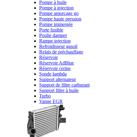
Pompe à huile
Pompe à injection
Pompe amorçage go
Pompe haute pression
Pompe immergée
Porte fusible
Poulie damper
Rampe injection
Refroidisseur gasoil
Relais de préchauffage
Réservoir
Réservoir AdBlue
Réservoir cerine
Sonde lambda
Support alternateur
Support de filtre carburant
Support filtre à huile
Turbo
Vanne EGR