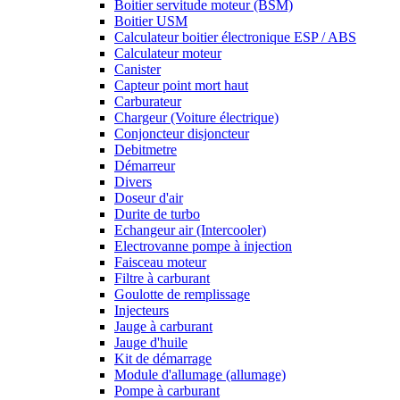
Boitier servitude moteur (BSM)
Boitier USM
Calculateur boitier électronique ESP / ABS
Calculateur moteur
Canister
Capteur point mort haut
Carburateur
Chargeur (Voiture électrique)
Conjoncteur disjoncteur
Debitmetre
Démarreur
Divers
Doseur d'air
Durite de turbo
Echangeur air (Intercooler)
Electrovanne pompe à injection
Faisceau moteur
Filtre à carburant
Goulotte de remplissage
Injecteurs
Jauge à carburant
Jauge d'huile
Kit de démarrage
Module d'allumage (allumage)
Pompe à carburant