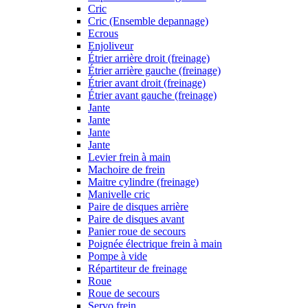
Cric
Cric (Ensemble depannage)
Ecrous
Enjoliveur
Étrier arrière droit (freinage)
Étrier arrière gauche (freinage)
Étrier avant droit (freinage)
Étrier avant gauche (freinage)
Jante
Jante
Jante
Jante
Levier frein à main
Machoire de frein
Maitre cylindre (freinage)
Manivelle cric
Paire de disques arrière
Paire de disques avant
Panier roue de secours
Poignée électrique frein à main
Pompe à vide
Répartiteur de freinage
Roue
Roue de secours
Servo frein