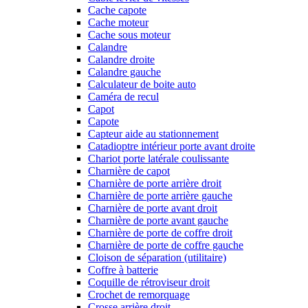
Cache capote
Cache moteur
Cache sous moteur
Calandre
Calandre droite
Calandre gauche
Calculateur de boite auto
Caméra de recul
Capot
Capote
Capteur aide au stationnement
Catadioptre intérieur porte avant droite
Chariot porte latérale coulissante
Charnière de capot
Charnière de porte arrière droit
Charnière de porte arrière gauche
Charnière de porte avant droit
Charnière de porte avant gauche
Charnière de porte de coffre droit
Charnière de porte de coffre gauche
Cloison de séparation (utilitaire)
Coffre à batterie
Coquille de rétroviseur droit
Crochet de remorquage
Crosse arrière droit