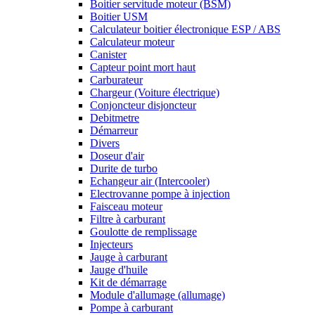
Boitier servitude moteur (BSM)
Boitier USM
Calculateur boitier électronique ESP / ABS
Calculateur moteur
Canister
Capteur point mort haut
Carburateur
Chargeur (Voiture électrique)
Conjoncteur disjoncteur
Debitmetre
Démarreur
Divers
Doseur d'air
Durite de turbo
Echangeur air (Intercooler)
Electrovanne pompe à injection
Faisceau moteur
Filtre à carburant
Goulotte de remplissage
Injecteurs
Jauge à carburant
Jauge d'huile
Kit de démarrage
Module d'allumage (allumage)
Pompe à carburant