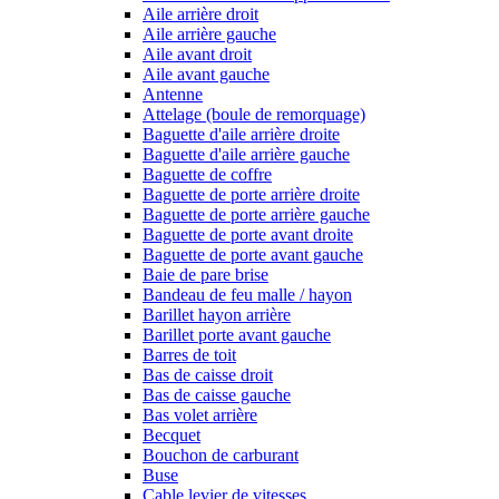
Aile arrière droit
Aile arrière gauche
Aile avant droit
Aile avant gauche
Antenne
Attelage (boule de remorquage)
Baguette d'aile arrière droite
Baguette d'aile arrière gauche
Baguette de coffre
Baguette de porte arrière droite
Baguette de porte arrière gauche
Baguette de porte avant droite
Baguette de porte avant gauche
Baie de pare brise
Bandeau de feu malle / hayon
Barillet hayon arrière
Barillet porte avant gauche
Barres de toit
Bas de caisse droit
Bas de caisse gauche
Bas volet arrière
Becquet
Bouchon de carburant
Buse
Cable levier de vitesses