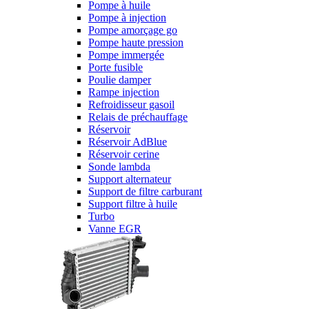
Pompe à huile
Pompe à injection
Pompe amorçage go
Pompe haute pression
Pompe immergée
Porte fusible
Poulie damper
Rampe injection
Refroidisseur gasoil
Relais de préchauffage
Réservoir
Réservoir AdBlue
Réservoir cerine
Sonde lambda
Support alternateur
Support de filtre carburant
Support filtre à huile
Turbo
Vanne EGR