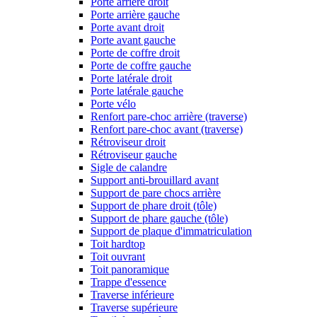
Porte arrière droit
Porte arrière gauche
Porte avant droit
Porte avant gauche
Porte de coffre droit
Porte de coffre gauche
Porte latérale droit
Porte latérale gauche
Porte vélo
Renfort pare-choc arrière (traverse)
Renfort pare-choc avant (traverse)
Rétroviseur droit
Rétroviseur gauche
Sigle de calandre
Support anti-brouillard avant
Support de pare chocs arrière
Support de phare droit (tôle)
Support de phare gauche (tôle)
Support de plaque d'immatriculation
Toit hardtop
Toit ouvrant
Toit panoramique
Trappe d'essence
Traverse inférieure
Traverse supérieure