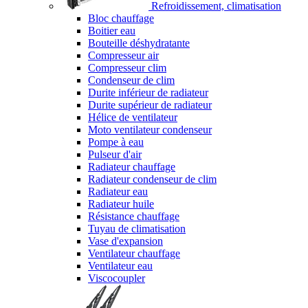
Refroidissement, climatisation
Bloc chauffage
Boitier eau
Bouteille déshydratante
Compresseur air
Compresseur clim
Condenseur de clim
Durite inférieur de radiateur
Durite supérieur de radiateur
Hélice de ventilateur
Moto ventilateur condenseur
Pompe à eau
Pulseur d'air
Radiateur chauffage
Radiateur condenseur de clim
Radiateur eau
Radiateur huile
Résistance chauffage
Tuyau de climatisation
Vase d'expansion
Ventilateur chauffage
Ventilateur eau
Viscocoupler