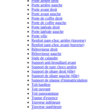
Porte arrière droit
Porte arrière gauche
Porte avant droit
Porte avant gauche
Porte de coffre droit
Porte de coffre gauche
Porte latérale droit
Porte latérale gauche
Porte vélo
Renfort pare-choc arrière (traverse)
Renfort pare-choc avant (traverse)
Rétroviseur droit
Rétroviseur gauche
Sigle de calandre
Support anti-brouillard avant
Support de pare chocs arrière
Support de phare droit (tôle)
Support de phare gauche (tôle)
Support de plaque d'immatriculation
Toit hardtop
Toit ouvrant
Toit panoramique
Trappe d'essence
Traverse inférieure
Traverse supérieure