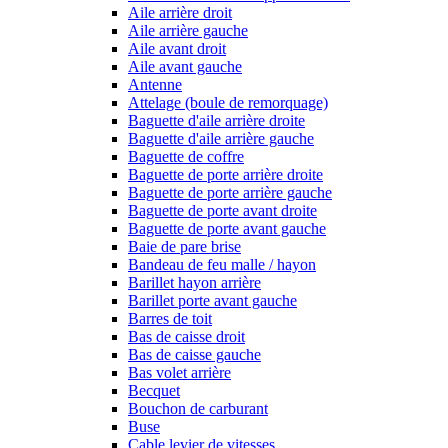
Aile arrière droit
Aile arrière gauche
Aile avant droit
Aile avant gauche
Antenne
Attelage (boule de remorquage)
Baguette d'aile arrière droite
Baguette d'aile arrière gauche
Baguette de coffre
Baguette de porte arrière droite
Baguette de porte arrière gauche
Baguette de porte avant droite
Baguette de porte avant gauche
Baie de pare brise
Bandeau de feu malle / hayon
Barillet hayon arrière
Barillet porte avant gauche
Barres de toit
Bas de caisse droit
Bas de caisse gauche
Bas volet arrière
Becquet
Bouchon de carburant
Buse
Cable levier de vitesses