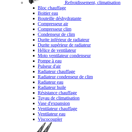
Refroidissement, climatisation
Bloc chauffage
Boitier eau
Bouteille déshydratante
Compresseur air
Compresseur clim
Condenseur de clim
Durite inférieur de radiateur
Durite supérieur de radiateur
Hélice de ventilateur
Moto ventilateur condenseur
Pompe à eau
Pulseur d'air
Radiateur chauffage
Radiateur condenseur de clim
Radiateur eau
Radiateur huile
Résistance chauffage
Tuyau de climatisation
Vase d'expansion
Ventilateur chauffage
Ventilateur eau
Viscocoupler