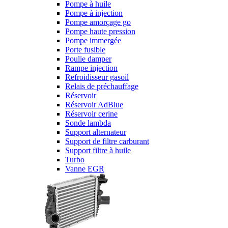
Pompe à huile
Pompe à injection
Pompe amorçage go
Pompe haute pression
Pompe immergée
Porte fusible
Poulie damper
Rampe injection
Refroidisseur gasoil
Relais de préchauffage
Réservoir
Réservoir AdBlue
Réservoir cerine
Sonde lambda
Support alternateur
Support de filtre carburant
Support filtre à huile
Turbo
Vanne EGR