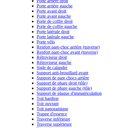
Porte arrière droit
Porte arrière gauche
Porte avant droit
Porte avant gauche
Porte de coffre droit
Porte de coffre gauche
Porte latérale droit
Porte latérale gauche
Porte vélo
Renfort pare-choc arrière (traverse)
Renfort pare-choc avant (traverse)
Rétroviseur droit
Rétroviseur gauche
Sigle de calandre
Support anti-brouillard avant
Support de pare chocs arrière
Support de phare droit (tôle)
Support de phare gauche (tôle)
Support de plaque d'immatriculation
Toit hardtop
Toit ouvrant
Toit panoramique
Trappe d'essence
Traverse inférieure
Traverse supérieure