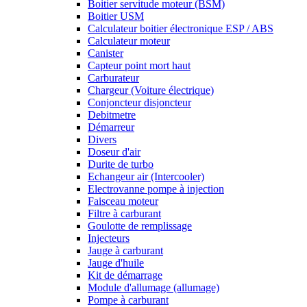
Boitier servitude moteur (BSM)
Boitier USM
Calculateur boitier électronique ESP / ABS
Calculateur moteur
Canister
Capteur point mort haut
Carburateur
Chargeur (Voiture électrique)
Conjoncteur disjoncteur
Debitmetre
Démarreur
Divers
Doseur d'air
Durite de turbo
Echangeur air (Intercooler)
Electrovanne pompe à injection
Faisceau moteur
Filtre à carburant
Goulotte de remplissage
Injecteurs
Jauge à carburant
Jauge d'huile
Kit de démarrage
Module d'allumage (allumage)
Pompe à carburant