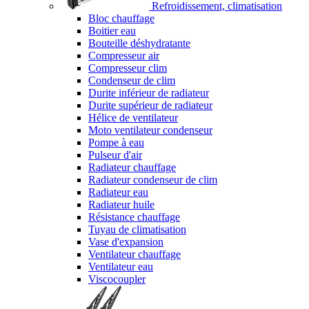
Refroidissement, climatisation
Bloc chauffage
Boitier eau
Bouteille déshydratante
Compresseur air
Compresseur clim
Condenseur de clim
Durite inférieur de radiateur
Durite supérieur de radiateur
Hélice de ventilateur
Moto ventilateur condenseur
Pompe à eau
Pulseur d'air
Radiateur chauffage
Radiateur condenseur de clim
Radiateur eau
Radiateur huile
Résistance chauffage
Tuyau de climatisation
Vase d'expansion
Ventilateur chauffage
Ventilateur eau
Viscocoupler