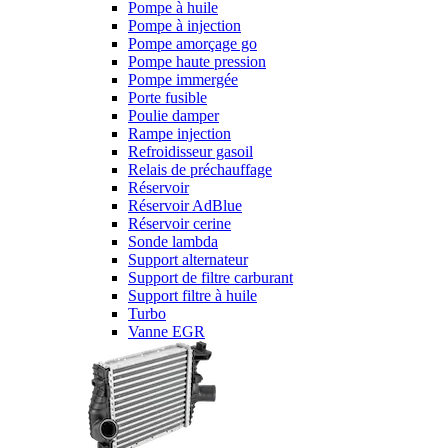
Pompe à huile
Pompe à injection
Pompe amorçage go
Pompe haute pression
Pompe immergée
Porte fusible
Poulie damper
Rampe injection
Refroidisseur gasoil
Relais de préchauffage
Réservoir
Réservoir AdBlue
Réservoir cerine
Sonde lambda
Support alternateur
Support de filtre carburant
Support filtre à huile
Turbo
Vanne EGR