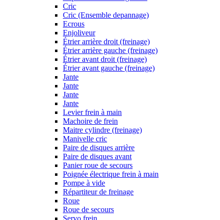
Cric
Cric (Ensemble depannage)
Ecrous
Enjoliveur
Étrier arrière droit (freinage)
Étrier arrière gauche (freinage)
Étrier avant droit (freinage)
Étrier avant gauche (freinage)
Jante
Jante
Jante
Jante
Levier frein à main
Machoire de frein
Maitre cylindre (freinage)
Manivelle cric
Paire de disques arrière
Paire de disques avant
Panier roue de secours
Poignée électrique frein à main
Pompe à vide
Répartiteur de freinage
Roue
Roue de secours
Servo frein