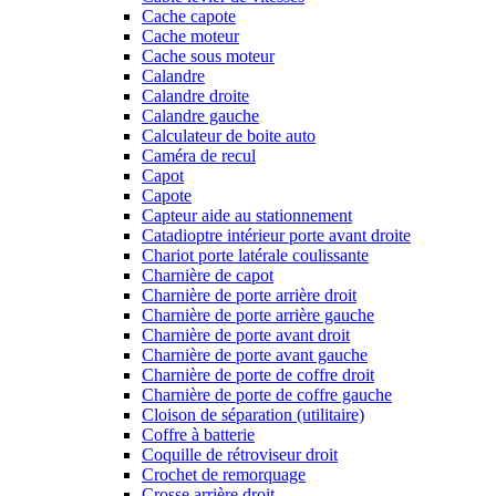
Cache capote
Cache moteur
Cache sous moteur
Calandre
Calandre droite
Calandre gauche
Calculateur de boite auto
Caméra de recul
Capot
Capote
Capteur aide au stationnement
Catadioptre intérieur porte avant droite
Chariot porte latérale coulissante
Charnière de capot
Charnière de porte arrière droit
Charnière de porte arrière gauche
Charnière de porte avant droit
Charnière de porte avant gauche
Charnière de porte de coffre droit
Charnière de porte de coffre gauche
Cloison de séparation (utilitaire)
Coffre à batterie
Coquille de rétroviseur droit
Crochet de remorquage
Crosse arrière droit