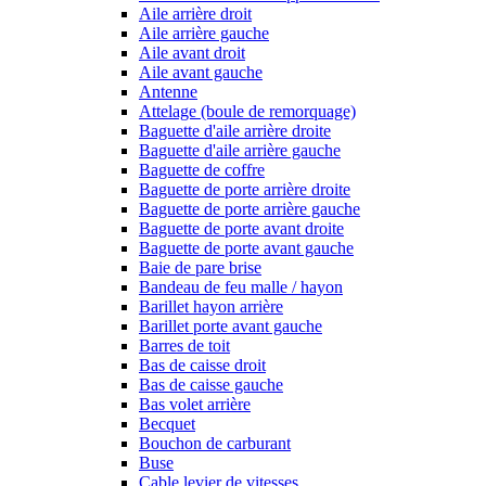
Aile arrière droit
Aile arrière gauche
Aile avant droit
Aile avant gauche
Antenne
Attelage (boule de remorquage)
Baguette d'aile arrière droite
Baguette d'aile arrière gauche
Baguette de coffre
Baguette de porte arrière droite
Baguette de porte arrière gauche
Baguette de porte avant droite
Baguette de porte avant gauche
Baie de pare brise
Bandeau de feu malle / hayon
Barillet hayon arrière
Barillet porte avant gauche
Barres de toit
Bas de caisse droit
Bas de caisse gauche
Bas volet arrière
Becquet
Bouchon de carburant
Buse
Cable levier de vitesses