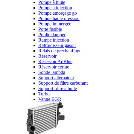
Pompe à huile
Pompe à injection
Pompe amorçage go
Pompe haute pression
Pompe immergée
Porte fusible
Poulie damper
Rampe injection
Refroidisseur gasoil
Relais de préchauffage
Réservoir
Réservoir AdBlue
Réservoir cerine
Sonde lambda
Support alternateur
Support de filtre carburant
Support filtre à huile
Turbo
Vanne EGR