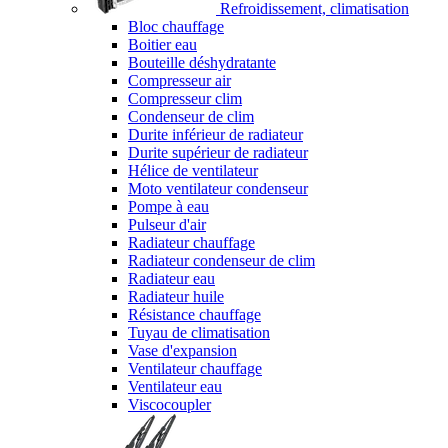
Refroidissement, climatisation
Bloc chauffage
Boitier eau
Bouteille déshydratante
Compresseur air
Compresseur clim
Condenseur de clim
Durite inférieur de radiateur
Durite supérieur de radiateur
Hélice de ventilateur
Moto ventilateur condenseur
Pompe à eau
Pulseur d'air
Radiateur chauffage
Radiateur condenseur de clim
Radiateur eau
Radiateur huile
Résistance chauffage
Tuyau de climatisation
Vase d'expansion
Ventilateur chauffage
Ventilateur eau
Viscocoupler