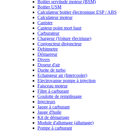
Boitier servitude moteur (BSM)
Boitier USM
Calculateur boitier électronique ESP / ABS
Calculateur moteur
Canister
Capteur point mort haut
Carburateur
Chargeur (Voiture électrique)
Conjoncteur disjoncteur
Debitmetre
Démarreur
Divers
Doseur d'air
Durite de turbo
Echangeur air (Intercooler)
Electrovanne pompe à injection
Faisceau moteur
Filtre à carburant
Goulotte de remplissage
Injecteurs
Jauge à carburant
Jauge d'huile
Kit de démarrage
Module d'allumage (allumage)
Pompe à carburant