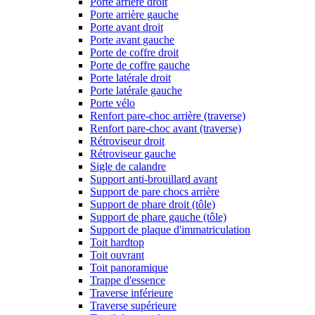
Porte arrière droit
Porte arrière gauche
Porte avant droit
Porte avant gauche
Porte de coffre droit
Porte de coffre gauche
Porte latérale droit
Porte latérale gauche
Porte vélo
Renfort pare-choc arrière (traverse)
Renfort pare-choc avant (traverse)
Rétroviseur droit
Rétroviseur gauche
Sigle de calandre
Support anti-brouillard avant
Support de pare chocs arrière
Support de phare droit (tôle)
Support de phare gauche (tôle)
Support de plaque d'immatriculation
Toit hardtop
Toit ouvrant
Toit panoramique
Trappe d'essence
Traverse inférieure
Traverse supérieure