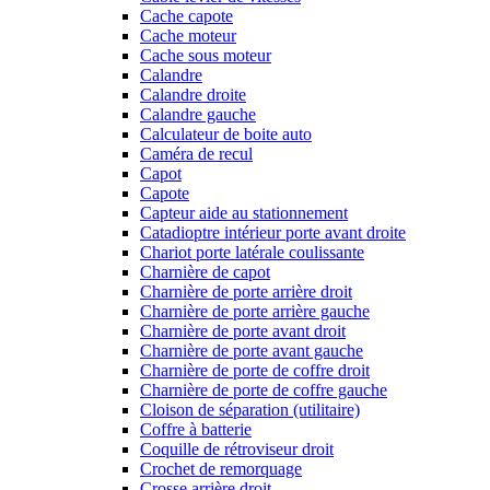
Cache capote
Cache moteur
Cache sous moteur
Calandre
Calandre droite
Calandre gauche
Calculateur de boite auto
Caméra de recul
Capot
Capote
Capteur aide au stationnement
Catadioptre intérieur porte avant droite
Chariot porte latérale coulissante
Charnière de capot
Charnière de porte arrière droit
Charnière de porte arrière gauche
Charnière de porte avant droit
Charnière de porte avant gauche
Charnière de porte de coffre droit
Charnière de porte de coffre gauche
Cloison de séparation (utilitaire)
Coffre à batterie
Coquille de rétroviseur droit
Crochet de remorquage
Crosse arrière droit