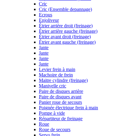
Cric
Cric (Ensemble depannage)
Ecrous
Enjoliveur
Étrier arrière droit (freinage)
Étrier arrière gauche (freinage)
Étrier avant droit (freinage)
Étrier avant gauche (freinage)
Jante
Jante
Jante
Jante
Levier frein à main
Machoire de frein
Maitre cylindre (freinage)
Manivelle cric
Paire de disques arrière
Paire de disques avant
Panier roue de secours
Poignée électrique frein à main
Pompe à vide
Répartiteur de freinage
Roue
Roue de secours
Servo frein