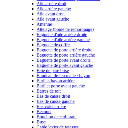
Aile arrière droit
Aile arrière gauche
Aile avant droit
Aile avant gauche
Antenne
Attelage (boule de remorquage)
Baguette d'aile arrière droite
Baguette d'aile arrière gauche
Baguette de coffre
Baguette de porte arrière droite
Baguette de porte arrière gauche
Baguette de porte avant droite
Baguette de porte avant gauche
Baie de pare brise
Bandeau de feu malle / hayon
Barillet hayon arrière
Barillet porte avant gauche
Barres de toit
Bas de caisse droit
Bas de caisse gauche
Bas volet arrière
Becquet
Bouchon de carburant
Buse
Cable levier de vitesses