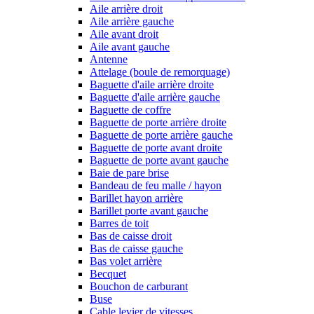
Aile arrière droit
Aile arrière gauche
Aile avant droit
Aile avant gauche
Antenne
Attelage (boule de remorquage)
Baguette d'aile arrière droite
Baguette d'aile arrière gauche
Baguette de coffre
Baguette de porte arrière droite
Baguette de porte arrière gauche
Baguette de porte avant droite
Baguette de porte avant gauche
Baie de pare brise
Bandeau de feu malle / hayon
Barillet hayon arrière
Barillet porte avant gauche
Barres de toit
Bas de caisse droit
Bas de caisse gauche
Bas volet arrière
Becquet
Bouchon de carburant
Buse
Cable levier de vitesses