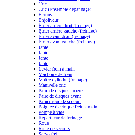
Cric
Cric (Ensemble depannage)
Ecrous
Enjoliveur
Étrier arrière droit (freinage)
Étrier arrière gauche (freinage)
Étrier avant droit (freinage)
Étrier avant gauche (freinage)
Jante
Jante
Jante
Jante
Levier frein à main
Machoire de frein
Maitre cylindre (freinage)
Manivelle cric
Paire de disques arrière
Paire de disques avant
Panier roue de secours
Poignée électrique frein à main
Pompe à vide
Répartiteur de freinage
Roue
Roue de secours
Servo frein