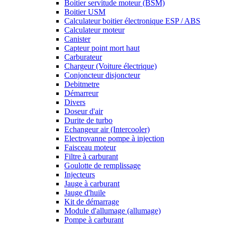
Boitier servitude moteur (BSM)
Boitier USM
Calculateur boitier électronique ESP / ABS
Calculateur moteur
Canister
Capteur point mort haut
Carburateur
Chargeur (Voiture électrique)
Conjoncteur disjoncteur
Debitmetre
Démarreur
Divers
Doseur d'air
Durite de turbo
Echangeur air (Intercooler)
Electrovanne pompe à injection
Faisceau moteur
Filtre à carburant
Goulotte de remplissage
Injecteurs
Jauge à carburant
Jauge d'huile
Kit de démarrage
Module d'allumage (allumage)
Pompe à carburant