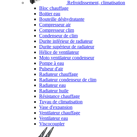
Refroidissement, climatisation
Bloc chauffage
Boitier eau
Bouteille déshydratante
Compresseur air
Compresseur clim
Condenseur de clim
Durite inférieur de radiateur
Durite supérieur de radiateur
Hélice de ventilateur
Moto ventilateur condenseur
Pompe à eau
Pulseur d'air
Radiateur chauffage
Radiateur condenseur de clim
Radiateur eau
Radiateur huile
Résistance chauffage
Tuyau de climatisation
Vase d'expansion
Ventilateur chauffage
Ventilateur eau
Viscocoupler