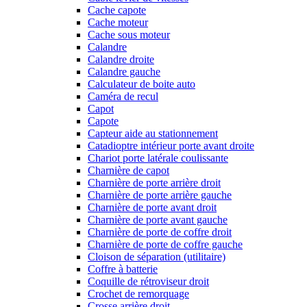
Cache capote
Cache moteur
Cache sous moteur
Calandre
Calandre droite
Calandre gauche
Calculateur de boite auto
Caméra de recul
Capot
Capote
Capteur aide au stationnement
Catadioptre intérieur porte avant droite
Chariot porte latérale coulissante
Charnière de capot
Charnière de porte arrière droit
Charnière de porte arrière gauche
Charnière de porte avant droit
Charnière de porte avant gauche
Charnière de porte de coffre droit
Charnière de porte de coffre gauche
Cloison de séparation (utilitaire)
Coffre à batterie
Coquille de rétroviseur droit
Crochet de remorquage
Crosse arrière droit