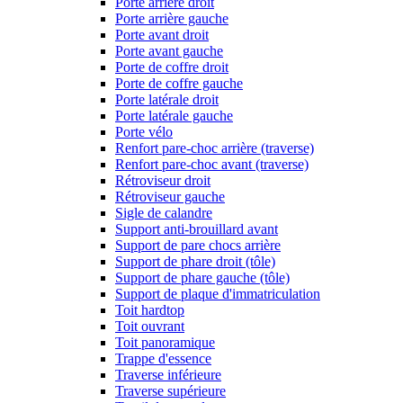
Porte arrière droit
Porte arrière gauche
Porte avant droit
Porte avant gauche
Porte de coffre droit
Porte de coffre gauche
Porte latérale droit
Porte latérale gauche
Porte vélo
Renfort pare-choc arrière (traverse)
Renfort pare-choc avant (traverse)
Rétroviseur droit
Rétroviseur gauche
Sigle de calandre
Support anti-brouillard avant
Support de pare chocs arrière
Support de phare droit (tôle)
Support de phare gauche (tôle)
Support de plaque d'immatriculation
Toit hardtop
Toit ouvrant
Toit panoramique
Trappe d'essence
Traverse inférieure
Traverse supérieure