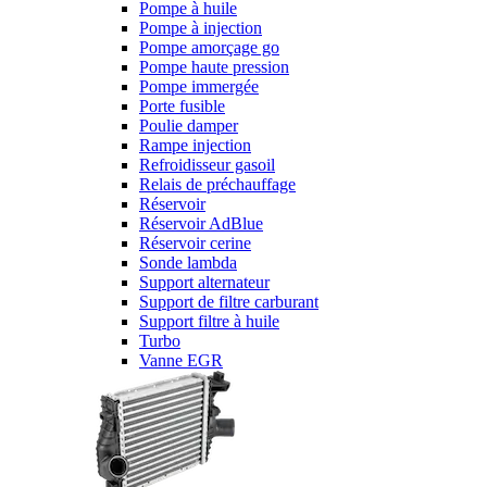
Pompe à huile
Pompe à injection
Pompe amorçage go
Pompe haute pression
Pompe immergée
Porte fusible
Poulie damper
Rampe injection
Refroidisseur gasoil
Relais de préchauffage
Réservoir
Réservoir AdBlue
Réservoir cerine
Sonde lambda
Support alternateur
Support de filtre carburant
Support filtre à huile
Turbo
Vanne EGR