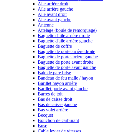
Aile arrière droit
Aile arrière gauche
Aile avant droit
Aile avant gauche
Antenne
Attelage (boule de remorquage)
Baguette d'aile arrière droite
Baguette d'aile arrière gauche
Baguette de coffre
Baguette de porte arrière droite
Baguette de porte arrière gauche
Baguette de porte avant droite
Baguette de porte avant gauche
Baie de pare brise
Bandeau de feu malle / hayon
Barillet hayon arrière
Barillet porte avant gauche
Barres de toit
Bas de caisse droit
Bas de caisse gauche
Bas volet arrière
Becquet
Bouchon de carburant
Buse
Cable levier de vitesses