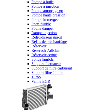
Pompe à huile
Pompe à injection
Pompe amorçage go
Pompe haute pression
Pompe immergée
Porte fusible
Poulie damper
Rampe injection
Refroidisseur gasoil
Relais de préchauffage
Réservoir
Réservoir AdBlue
Réservoir cerine
Sonde lambda
Support alternateur
Support de filtre carburant
Support filtre à huile
Turbo
Vanne EGR