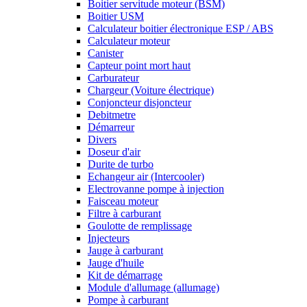
Boitier servitude moteur (BSM)
Boitier USM
Calculateur boitier électronique ESP / ABS
Calculateur moteur
Canister
Capteur point mort haut
Carburateur
Chargeur (Voiture électrique)
Conjoncteur disjoncteur
Debitmetre
Démarreur
Divers
Doseur d'air
Durite de turbo
Echangeur air (Intercooler)
Electrovanne pompe à injection
Faisceau moteur
Filtre à carburant
Goulotte de remplissage
Injecteurs
Jauge à carburant
Jauge d'huile
Kit de démarrage
Module d'allumage (allumage)
Pompe à carburant