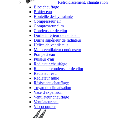
Refroidissement, climatisation
Bloc chauffage
Boitier eau
Bouteille déshydratante
Compresseur air
Compresseur clim
Condenseur de clim
Durite inférieur de radiateur
Durite supérieur de radiateur
Hélice de ventilateur
Moto ventilateur condenseur
Pompe à eau
Pulseur d'air
Radiateur chauffage
Radiateur condenseur de clim
Radiateur eau
Radiateur huile
Résistance chauffage
Tuyau de climatisation
Vase d'expansion
Ventilateur chauffage
Ventilateur eau
Viscocoupler