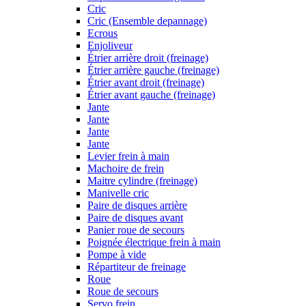
Cric
Cric (Ensemble depannage)
Ecrous
Enjoliveur
Étrier arrière droit (freinage)
Étrier arrière gauche (freinage)
Étrier avant droit (freinage)
Étrier avant gauche (freinage)
Jante
Jante
Jante
Jante
Levier frein à main
Machoire de frein
Maitre cylindre (freinage)
Manivelle cric
Paire de disques arrière
Paire de disques avant
Panier roue de secours
Poignée électrique frein à main
Pompe à vide
Répartiteur de freinage
Roue
Roue de secours
Servo frein