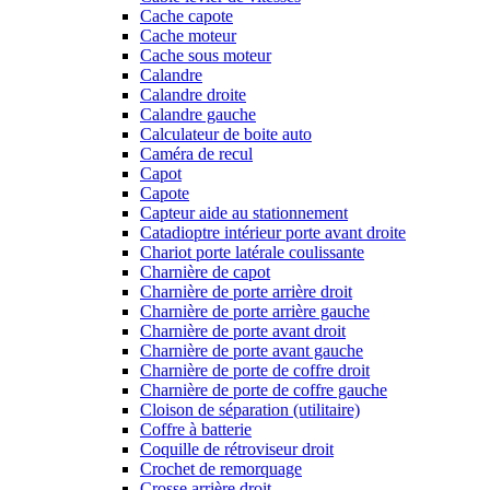
Cache capote
Cache moteur
Cache sous moteur
Calandre
Calandre droite
Calandre gauche
Calculateur de boite auto
Caméra de recul
Capot
Capote
Capteur aide au stationnement
Catadioptre intérieur porte avant droite
Chariot porte latérale coulissante
Charnière de capot
Charnière de porte arrière droit
Charnière de porte arrière gauche
Charnière de porte avant droit
Charnière de porte avant gauche
Charnière de porte de coffre droit
Charnière de porte de coffre gauche
Cloison de séparation (utilitaire)
Coffre à batterie
Coquille de rétroviseur droit
Crochet de remorquage
Crosse arrière droit