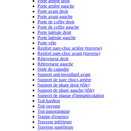
Porte arrière droit
Porte arrière gauche
Porte avant droit
Porte avant gauche
Porte de coffre droit
Porte de coffre gauche
Porte latérale droit
Porte latérale gauche
Porte vélo
Renfort pare-choc arrière (traverse)
Renfort pare-choc avant (traverse)
Rétroviseur droit
Rétroviseur gauche
Sigle de calandre
Support anti-brouillard avant
Support de pare chocs arrière
Support de phare droit (tôle)
Support de phare gauche (tôle)
Support de plaque d'immatriculation
Toit hardtop
Toit ouvrant
Toit panoramique
Trappe d'essence
Traverse inférieure
Traverse supérieure