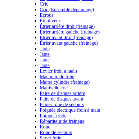
Cric
Cric (Ensemble depannage)
Ecrous
Enjoliveur
Étrier arrière droit (freinage)
Étrier arrière gauche (freinage)
Étrier avant droit (freinage)
Étrier avant gauche (freinage)
Jante
Jante
Jante
Jante
Levier frein à main
Machoire de frein
Maitre cylindre (freinage)
Manivelle cric
Paire de disques arrière
Paire de disques avant
Panier roue de secours
Poignée électrique frein à main
Pompe à vide
Répartiteur de freinage
Roue
Roue de secours
Servo frein