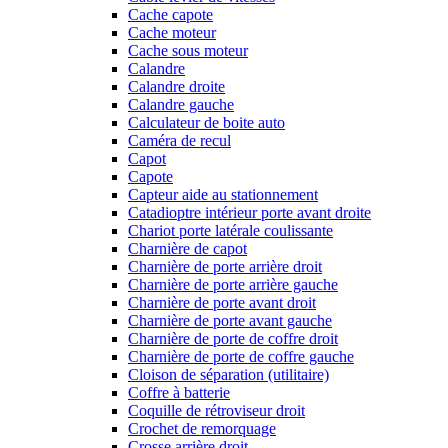
Cache capote
Cache moteur
Cache sous moteur
Calandre
Calandre droite
Calandre gauche
Calculateur de boite auto
Caméra de recul
Capot
Capote
Capteur aide au stationnement
Catadioptre intérieur porte avant droite
Chariot porte latérale coulissante
Charnière de capot
Charnière de porte arrière droit
Charnière de porte arrière gauche
Charnière de porte avant droit
Charnière de porte avant gauche
Charnière de porte de coffre droit
Charnière de porte de coffre gauche
Cloison de séparation (utilitaire)
Coffre à batterie
Coquille de rétroviseur droit
Crochet de remorquage
Crosse arrière droit