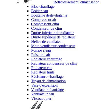
Refroidissement, climatisation
Bloc chauffage
Boitier eau
Bouteille déshydratante
Compresseur air
Compresseur clim
Condenseur de clim
Durite inférieur de radiateur
Durite supérieur de radiateur
Hélice de ventilateur
Moto ventilateur condenseur
Pompe à eau
Pulseur d'air
Radiateur chauffage
Radiateur condenseur de clim
Radiateur eau
Radiateur huile
Résistance chauffage
Tuyau de climatisation
Vase d'expansion
Ventilateur chauffage
Ventilateur eau
Viscocoupler