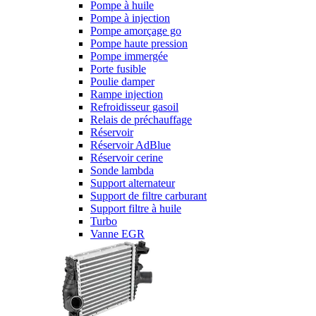
Pompe à huile
Pompe à injection
Pompe amorçage go
Pompe haute pression
Pompe immergée
Porte fusible
Poulie damper
Rampe injection
Refroidisseur gasoil
Relais de préchauffage
Réservoir
Réservoir AdBlue
Réservoir cerine
Sonde lambda
Support alternateur
Support de filtre carburant
Support filtre à huile
Turbo
Vanne EGR