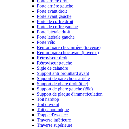
Porte arrière droit
Porte arrière gauche
Porte avant droit
Porte avant gauche
Porte de coffre droit
Porte de coffre gauche
Porte latérale droit
Porte latérale gauche
Porte vélo
Renfort pare-choc arrière (traverse)
Renfort pare-choc avant (traverse)
Rétroviseur droit
Rétroviseur gauche
Sigle de calandre
Support anti-brouillard avant
Support de pare chocs arrière
Support de phare droit (tôle)
Support de phare gauche (tôle)
Support de plaque d'immatriculation
Toit hardtop
Toit ouvrant
Toit panoramique
Trappe d'essence
Traverse inférieure
Traverse supérieure