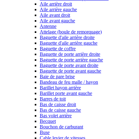
Aile arrière droit
Aile arrière gauche
Aile avant droit
Aile avant gauche
Antenne
Attelage (boule de remorquage)
Baguette d'aile arrière droite
Baguette d'aile arrière gauche
Baguette de coffre
Baguette de porte arrière droite
Baguette de porte arrière gauche
Baguette de porte avant droite
Baguette de porte avant gauche
Baie de pare brise
Bandeau de feu malle / hayon
Barillet hayon arrière
Barillet porte avant gauche
Barres de toit
Bas de caisse droit
Bas de caisse gauche
Bas volet arrière
Becquet
Bouchon de carburant
Buse
Cable levier de vitesses