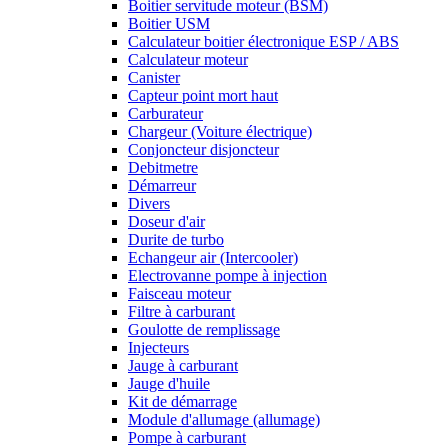
Boitier servitude moteur (BSM)
Boitier USM
Calculateur boitier électronique ESP / ABS
Calculateur moteur
Canister
Capteur point mort haut
Carburateur
Chargeur (Voiture électrique)
Conjoncteur disjoncteur
Debitmetre
Démarreur
Divers
Doseur d'air
Durite de turbo
Echangeur air (Intercooler)
Electrovanne pompe à injection
Faisceau moteur
Filtre à carburant
Goulotte de remplissage
Injecteurs
Jauge à carburant
Jauge d'huile
Kit de démarrage
Module d'allumage (allumage)
Pompe à carburant