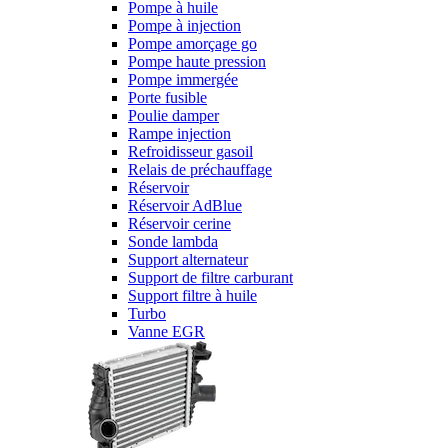
Pompe à huile
Pompe à injection
Pompe amorçage go
Pompe haute pression
Pompe immergée
Porte fusible
Poulie damper
Rampe injection
Refroidisseur gasoil
Relais de préchauffage
Réservoir
Réservoir AdBlue
Réservoir cerine
Sonde lambda
Support alternateur
Support de filtre carburant
Support filtre à huile
Turbo
Vanne EGR