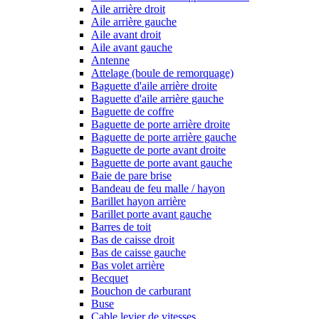
Aile arrière droit
Aile arrière gauche
Aile avant droit
Aile avant gauche
Antenne
Attelage (boule de remorquage)
Baguette d'aile arrière droite
Baguette d'aile arrière gauche
Baguette de coffre
Baguette de porte arrière droite
Baguette de porte arrière gauche
Baguette de porte avant droite
Baguette de porte avant gauche
Baie de pare brise
Bandeau de feu malle / hayon
Barillet hayon arrière
Barillet porte avant gauche
Barres de toit
Bas de caisse droit
Bas de caisse gauche
Bas volet arrière
Becquet
Bouchon de carburant
Buse
Cable levier de vitesses