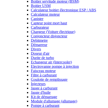
Boitier servitude moteur (BSM)
Boitier USM
Calculateur boitier électronique ESP / ABS
Calculateur moteur
Canister
Capteur point mort haut
Carburateur
Chargeur (Voiture électrique)
Conjoncteur disjoncteur
Debitmetre
Démarreur
Divers
Doseur d'air
Durite de turbo
Echangeur air (Intercooler)
Electrovanne pompe à injection
Faisceau moteur
Filtre à carburant
Goulotte de remplissage
Injecteurs
Jauge à carburant
Jauge d'huile
Kit de démarrage
Module d'allumage (allumage)
Pompe à carburant