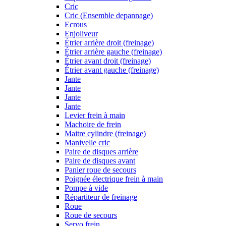
Cric
Cric (Ensemble depannage)
Ecrous
Enjoliveur
Étrier arrière droit (freinage)
Étrier arrière gauche (freinage)
Étrier avant droit (freinage)
Étrier avant gauche (freinage)
Jante
Jante
Jante
Jante
Levier frein à main
Machoire de frein
Maitre cylindre (freinage)
Manivelle cric
Paire de disques arrière
Paire de disques avant
Panier roue de secours
Poignée électrique frein à main
Pompe à vide
Répartiteur de freinage
Roue
Roue de secours
Servo frein