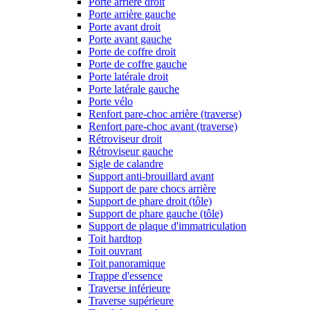
Porte arrière droit
Porte arrière gauche
Porte avant droit
Porte avant gauche
Porte de coffre droit
Porte de coffre gauche
Porte latérale droit
Porte latérale gauche
Porte vélo
Renfort pare-choc arrière (traverse)
Renfort pare-choc avant (traverse)
Rétroviseur droit
Rétroviseur gauche
Sigle de calandre
Support anti-brouillard avant
Support de pare chocs arrière
Support de phare droit (tôle)
Support de phare gauche (tôle)
Support de plaque d'immatriculation
Toit hardtop
Toit ouvrant
Toit panoramique
Trappe d'essence
Traverse inférieure
Traverse supérieure