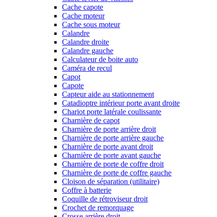
Cache capote
Cache moteur
Cache sous moteur
Calandre
Calandre droite
Calandre gauche
Calculateur de boite auto
Caméra de recul
Capot
Capote
Capteur aide au stationnement
Catadioptre intérieur porte avant droite
Chariot porte latérale coulissante
Charnière de capot
Charnière de porte arrière droit
Charnière de porte arrière gauche
Charnière de porte avant droit
Charnière de porte avant gauche
Charnière de porte de coffre droit
Charnière de porte de coffre gauche
Cloison de séparation (utilitaire)
Coffre à batterie
Coquille de rétroviseur droit
Crochet de remorquage
Crosse arrière droit