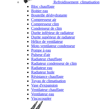
Refroidissement, climatisation
Bloc chauffage
Boitier eau
Bouteille déshydratante
Compresseur air
Compresseur clim
Condenseur de clim
Durite inférieur de radiateur
Durite supérieur de radiateur
Hélice de ventilateur
Moto ventilateur condenseur
Pompe à eau
Pulseur d'air
Radiateur chauffage
Radiateur condenseur de clim
Radiateur eau
Radiateur huile
Résistance chauffage
Tuyau de climatisation
Vase d'expansion
Ventilateur chauffage
Ventilateur eau
Viscocoupler