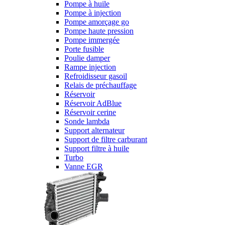
Pompe à huile
Pompe à injection
Pompe amorçage go
Pompe haute pression
Pompe immergée
Porte fusible
Poulie damper
Rampe injection
Refroidisseur gasoil
Relais de préchauffage
Réservoir
Réservoir AdBlue
Réservoir cerine
Sonde lambda
Support alternateur
Support de filtre carburant
Support filtre à huile
Turbo
Vanne EGR