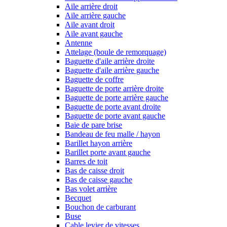
Aile arrière droit
Aile arrière gauche
Aile avant droit
Aile avant gauche
Antenne
Attelage (boule de remorquage)
Baguette d'aile arrière droite
Baguette d'aile arrière gauche
Baguette de coffre
Baguette de porte arrière droite
Baguette de porte arrière gauche
Baguette de porte avant droite
Baguette de porte avant gauche
Baie de pare brise
Bandeau de feu malle / hayon
Barillet hayon arrière
Barillet porte avant gauche
Barres de toit
Bas de caisse droit
Bas de caisse gauche
Bas volet arrière
Becquet
Bouchon de carburant
Buse
Cable levier de vitesses