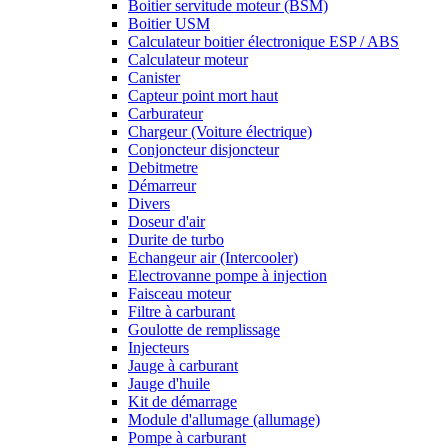
Boitier servitude moteur (BSM)
Boitier USM
Calculateur boitier électronique ESP / ABS
Calculateur moteur
Canister
Capteur point mort haut
Carburateur
Chargeur (Voiture électrique)
Conjoncteur disjoncteur
Debitmetre
Démarreur
Divers
Doseur d'air
Durite de turbo
Echangeur air (Intercooler)
Electrovanne pompe à injection
Faisceau moteur
Filtre à carburant
Goulotte de remplissage
Injecteurs
Jauge à carburant
Jauge d'huile
Kit de démarrage
Module d'allumage (allumage)
Pompe à carburant