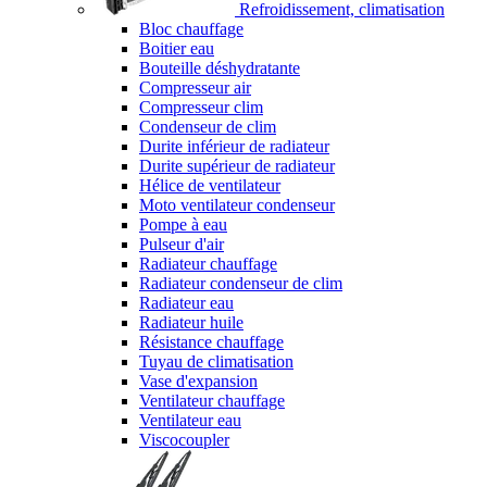
Refroidissement, climatisation
Bloc chauffage
Boitier eau
Bouteille déshydratante
Compresseur air
Compresseur clim
Condenseur de clim
Durite inférieur de radiateur
Durite supérieur de radiateur
Hélice de ventilateur
Moto ventilateur condenseur
Pompe à eau
Pulseur d'air
Radiateur chauffage
Radiateur condenseur de clim
Radiateur eau
Radiateur huile
Résistance chauffage
Tuyau de climatisation
Vase d'expansion
Ventilateur chauffage
Ventilateur eau
Viscocoupler