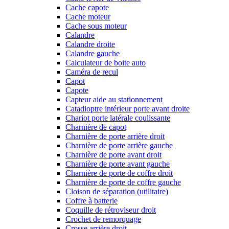
Cache capote
Cache moteur
Cache sous moteur
Calandre
Calandre droite
Calandre gauche
Calculateur de boite auto
Caméra de recul
Capot
Capote
Capteur aide au stationnement
Catadioptre intérieur porte avant droite
Chariot porte latérale coulissante
Charnière de capot
Charnière de porte arrière droit
Charnière de porte arrière gauche
Charnière de porte avant droit
Charnière de porte avant gauche
Charnière de porte de coffre droit
Charnière de porte de coffre gauche
Cloison de séparation (utilitaire)
Coffre à batterie
Coquille de rétroviseur droit
Crochet de remorquage
Crosse arrière droit