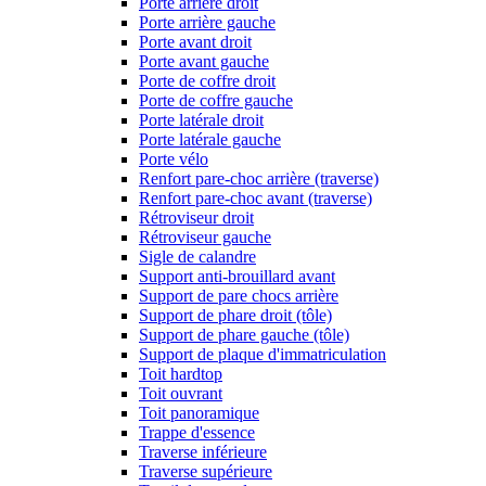
Porte arrière droit
Porte arrière gauche
Porte avant droit
Porte avant gauche
Porte de coffre droit
Porte de coffre gauche
Porte latérale droit
Porte latérale gauche
Porte vélo
Renfort pare-choc arrière (traverse)
Renfort pare-choc avant (traverse)
Rétroviseur droit
Rétroviseur gauche
Sigle de calandre
Support anti-brouillard avant
Support de pare chocs arrière
Support de phare droit (tôle)
Support de phare gauche (tôle)
Support de plaque d'immatriculation
Toit hardtop
Toit ouvrant
Toit panoramique
Trappe d'essence
Traverse inférieure
Traverse supérieure