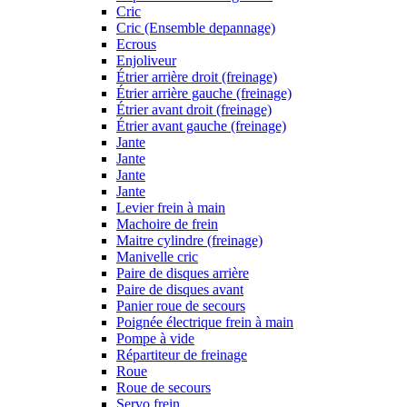
Cric
Cric (Ensemble depannage)
Ecrous
Enjoliveur
Étrier arrière droit (freinage)
Étrier arrière gauche (freinage)
Étrier avant droit (freinage)
Étrier avant gauche (freinage)
Jante
Jante
Jante
Jante
Levier frein à main
Machoire de frein
Maitre cylindre (freinage)
Manivelle cric
Paire de disques arrière
Paire de disques avant
Panier roue de secours
Poignée électrique frein à main
Pompe à vide
Répartiteur de freinage
Roue
Roue de secours
Servo frein