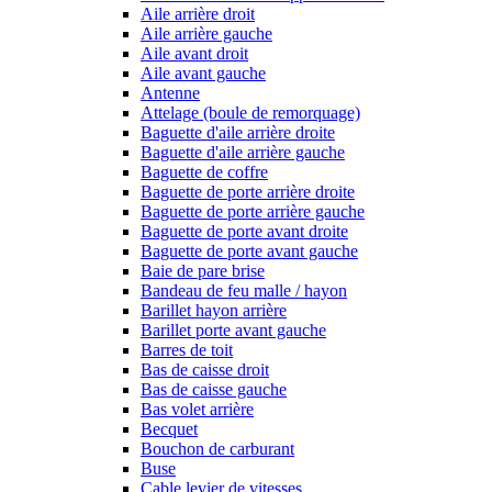
Aile arrière droit
Aile arrière gauche
Aile avant droit
Aile avant gauche
Antenne
Attelage (boule de remorquage)
Baguette d'aile arrière droite
Baguette d'aile arrière gauche
Baguette de coffre
Baguette de porte arrière droite
Baguette de porte arrière gauche
Baguette de porte avant droite
Baguette de porte avant gauche
Baie de pare brise
Bandeau de feu malle / hayon
Barillet hayon arrière
Barillet porte avant gauche
Barres de toit
Bas de caisse droit
Bas de caisse gauche
Bas volet arrière
Becquet
Bouchon de carburant
Buse
Cable levier de vitesses