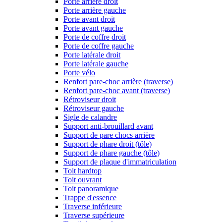
Porte arrière droit
Porte arrière gauche
Porte avant droit
Porte avant gauche
Porte de coffre droit
Porte de coffre gauche
Porte latérale droit
Porte latérale gauche
Porte vélo
Renfort pare-choc arrière (traverse)
Renfort pare-choc avant (traverse)
Rétroviseur droit
Rétroviseur gauche
Sigle de calandre
Support anti-brouillard avant
Support de pare chocs arrière
Support de phare droit (tôle)
Support de phare gauche (tôle)
Support de plaque d'immatriculation
Toit hardtop
Toit ouvrant
Toit panoramique
Trappe d'essence
Traverse inférieure
Traverse supérieure