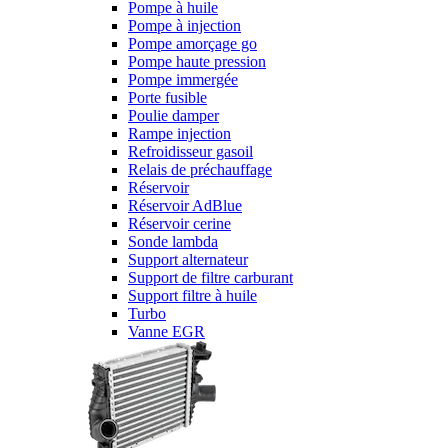
Pompe à huile
Pompe à injection
Pompe amorçage go
Pompe haute pression
Pompe immergée
Porte fusible
Poulie damper
Rampe injection
Refroidisseur gasoil
Relais de préchauffage
Réservoir
Réservoir AdBlue
Réservoir cerine
Sonde lambda
Support alternateur
Support de filtre carburant
Support filtre à huile
Turbo
Vanne EGR