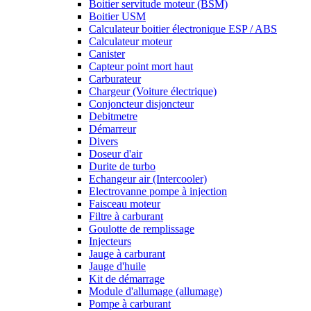
Boitier servitude moteur (BSM)
Boitier USM
Calculateur boitier électronique ESP / ABS
Calculateur moteur
Canister
Capteur point mort haut
Carburateur
Chargeur (Voiture électrique)
Conjoncteur disjoncteur
Debitmetre
Démarreur
Divers
Doseur d'air
Durite de turbo
Echangeur air (Intercooler)
Electrovanne pompe à injection
Faisceau moteur
Filtre à carburant
Goulotte de remplissage
Injecteurs
Jauge à carburant
Jauge d'huile
Kit de démarrage
Module d'allumage (allumage)
Pompe à carburant