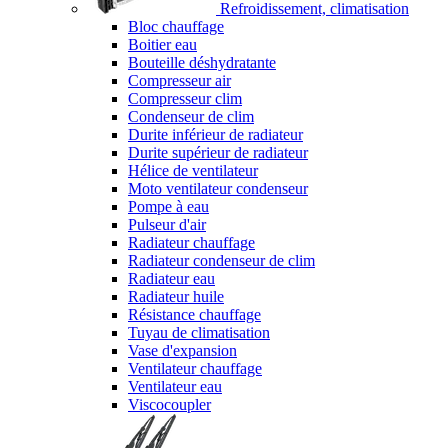
Refroidissement, climatisation
Bloc chauffage
Boitier eau
Bouteille déshydratante
Compresseur air
Compresseur clim
Condenseur de clim
Durite inférieur de radiateur
Durite supérieur de radiateur
Hélice de ventilateur
Moto ventilateur condenseur
Pompe à eau
Pulseur d'air
Radiateur chauffage
Radiateur condenseur de clim
Radiateur eau
Radiateur huile
Résistance chauffage
Tuyau de climatisation
Vase d'expansion
Ventilateur chauffage
Ventilateur eau
Viscocoupler