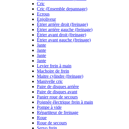
Cric
Cric (Ensemble depannage)
Ecrous
Enjoliveur
Étrier arrière droit (freinage)
Étrier arrière gauche (freinage)
Étrier avant droit (freinage)
Étrier avant gauche (freinage)
Jante
Jante
Jante
Jante
Levier frein à main
Machoire de frein
Maitre cylindre (freinage)
Manivelle cric
Paire de disques arrière
Paire de disques avant
Panier roue de secours
Poignée électrique frein à main
Pompe à vide
Répartiteur de freinage
Roue
Roue de secours
Servo frein