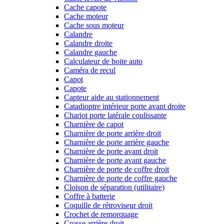
Cache capote
Cache moteur
Cache sous moteur
Calandre
Calandre droite
Calandre gauche
Calculateur de boite auto
Caméra de recul
Capot
Capote
Capteur aide au stationnement
Catadioptre intérieur porte avant droite
Chariot porte latérale coulissante
Charnière de capot
Charnière de porte arrière droit
Charnière de porte arrière gauche
Charnière de porte avant droit
Charnière de porte avant gauche
Charnière de porte de coffre droit
Charnière de porte de coffre gauche
Cloison de séparation (utilitaire)
Coffre à batterie
Coquille de rétroviseur droit
Crochet de remorquage
Crosse arrière droit