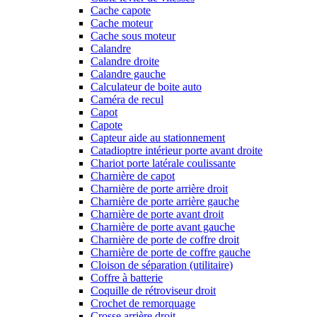
Cache capote
Cache moteur
Cache sous moteur
Calandre
Calandre droite
Calandre gauche
Calculateur de boite auto
Caméra de recul
Capot
Capote
Capteur aide au stationnement
Catadioptre intérieur porte avant droite
Chariot porte latérale coulissante
Charnière de capot
Charnière de porte arrière droit
Charnière de porte arrière gauche
Charnière de porte avant droit
Charnière de porte avant gauche
Charnière de porte de coffre droit
Charnière de porte de coffre gauche
Cloison de séparation (utilitaire)
Coffre à batterie
Coquille de rétroviseur droit
Crochet de remorquage
Crosse arrière droit