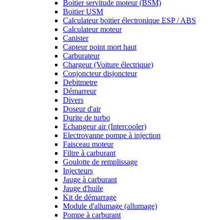
Boitier servitude moteur (BSM)
Boitier USM
Calculateur boitier électronique ESP / ABS
Calculateur moteur
Canister
Capteur point mort haut
Carburateur
Chargeur (Voiture électrique)
Conjoncteur disjoncteur
Debitmetre
Démarreur
Divers
Doseur d'air
Durite de turbo
Echangeur air (Intercooler)
Electrovanne pompe à injection
Faisceau moteur
Filtre à carburant
Goulotte de remplissage
Injecteurs
Jauge à carburant
Jauge d'huile
Kit de démarrage
Module d'allumage (allumage)
Pompe à carburant