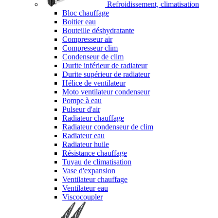
Refroidissement, climatisation
Bloc chauffage
Boitier eau
Bouteille déshydratante
Compresseur air
Compresseur clim
Condenseur de clim
Durite inférieur de radiateur
Durite supérieur de radiateur
Hélice de ventilateur
Moto ventilateur condenseur
Pompe à eau
Pulseur d'air
Radiateur chauffage
Radiateur condenseur de clim
Radiateur eau
Radiateur huile
Résistance chauffage
Tuyau de climatisation
Vase d'expansion
Ventilateur chauffage
Ventilateur eau
Viscocoupler