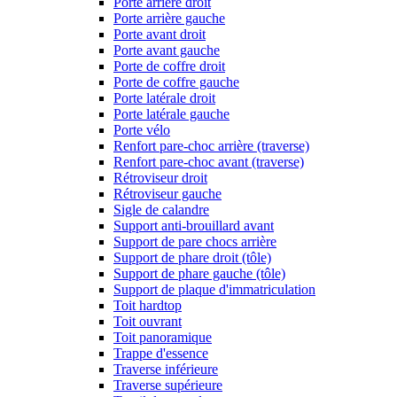
Porte arrière droit
Porte arrière gauche
Porte avant droit
Porte avant gauche
Porte de coffre droit
Porte de coffre gauche
Porte latérale droit
Porte latérale gauche
Porte vélo
Renfort pare-choc arrière (traverse)
Renfort pare-choc avant (traverse)
Rétroviseur droit
Rétroviseur gauche
Sigle de calandre
Support anti-brouillard avant
Support de pare chocs arrière
Support de phare droit (tôle)
Support de phare gauche (tôle)
Support de plaque d'immatriculation
Toit hardtop
Toit ouvrant
Toit panoramique
Trappe d'essence
Traverse inférieure
Traverse supérieure