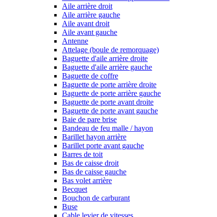
Aile arrière droit
Aile arrière gauche
Aile avant droit
Aile avant gauche
Antenne
Attelage (boule de remorquage)
Baguette d'aile arrière droite
Baguette d'aile arrière gauche
Baguette de coffre
Baguette de porte arrière droite
Baguette de porte arrière gauche
Baguette de porte avant droite
Baguette de porte avant gauche
Baie de pare brise
Bandeau de feu malle / hayon
Barillet hayon arrière
Barillet porte avant gauche
Barres de toit
Bas de caisse droit
Bas de caisse gauche
Bas volet arrière
Becquet
Bouchon de carburant
Buse
Cable levier de vitesses