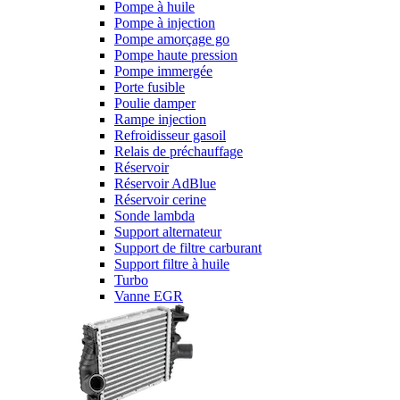
Pompe à huile
Pompe à injection
Pompe amorçage go
Pompe haute pression
Pompe immergée
Porte fusible
Poulie damper
Rampe injection
Refroidisseur gasoil
Relais de préchauffage
Réservoir
Réservoir AdBlue
Réservoir cerine
Sonde lambda
Support alternateur
Support de filtre carburant
Support filtre à huile
Turbo
Vanne EGR