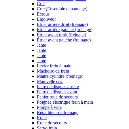
Cric
Cric (Ensemble depannage)
Ecrous
Enjoliveur
Étrier arrière droit (freinage)
Étrier arrière gauche (freinage)
Étrier avant droit (freinage)
Étrier avant gauche (freinage)
Jante
Jante
Jante
Jante
Levier frein à main
Machoire de frein
Maitre cylindre (freinage)
Manivelle cric
Paire de disques arrière
Paire de disques avant
Panier roue de secours
Poignée électrique frein à main
Pompe à vide
Répartiteur de freinage
Roue
Roue de secours
Servo frein