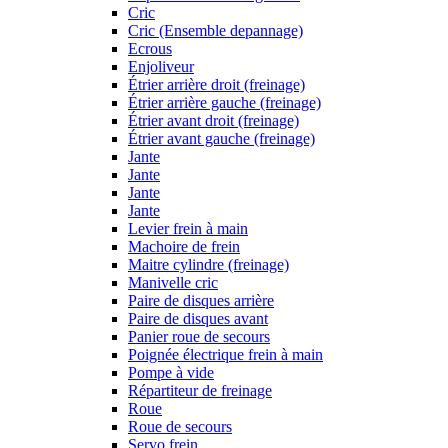
Cric
Cric (Ensemble depannage)
Ecrous
Enjoliveur
Étrier arrière droit (freinage)
Étrier arrière gauche (freinage)
Étrier avant droit (freinage)
Étrier avant gauche (freinage)
Jante
Jante
Jante
Jante
Levier frein à main
Machoire de frein
Maitre cylindre (freinage)
Manivelle cric
Paire de disques arrière
Paire de disques avant
Panier roue de secours
Poignée électrique frein à main
Pompe à vide
Répartiteur de freinage
Roue
Roue de secours
Servo frein