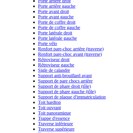
Porte arrière droit
Porte arrière gauche
Porte avant droit
Porte avant gauche
Porte de coffre droit
Porte de coffre gauche
Porte latérale droit
Porte latérale gauche
Porte vélo
Renfort pare-choc arrière (traverse)
Renfort pare-choc avant (traverse)
Rétroviseur droit
Rétroviseur gauche
Sigle de calandre
Support anti-brouillard avant
Support de pare chocs arrière
Support de phare droit (tôle)
Support de phare gauche (tôle)
Support de plaque d'immatriculation
Toit hardtop
Toit ouvrant
Toit panoramique
Trappe d'essence
Traverse inférieure
Traverse supérieure