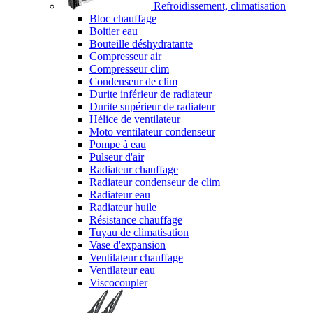
Refroidissement, climatisation
Bloc chauffage
Boitier eau
Bouteille déshydratante
Compresseur air
Compresseur clim
Condenseur de clim
Durite inférieur de radiateur
Durite supérieur de radiateur
Hélice de ventilateur
Moto ventilateur condenseur
Pompe à eau
Pulseur d'air
Radiateur chauffage
Radiateur condenseur de clim
Radiateur eau
Radiateur huile
Résistance chauffage
Tuyau de climatisation
Vase d'expansion
Ventilateur chauffage
Ventilateur eau
Viscocoupler