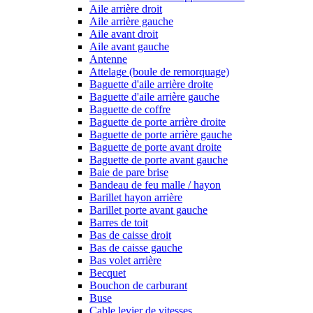
Aile arrière droit
Aile arrière gauche
Aile avant droit
Aile avant gauche
Antenne
Attelage (boule de remorquage)
Baguette d'aile arrière droite
Baguette d'aile arrière gauche
Baguette de coffre
Baguette de porte arrière droite
Baguette de porte arrière gauche
Baguette de porte avant droite
Baguette de porte avant gauche
Baie de pare brise
Bandeau de feu malle / hayon
Barillet hayon arrière
Barillet porte avant gauche
Barres de toit
Bas de caisse droit
Bas de caisse gauche
Bas volet arrière
Becquet
Bouchon de carburant
Buse
Cable levier de vitesses