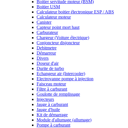
Boitier servitude moteur (BSM)
Boitier USM
Calculateur boitier électronique ESP / ABS
Calculateur moteur
Canister
Capteur point mort haut
Carburateur
Chargeur (Voiture électrique)
Conjoncteur disjoncteur
Debitmetre
Démarreur
Divers
Doseur d'air
Durite de turbo
Echangeur air (Intercooler)
Electrovanne pompe à injection
Faisceau moteur
Filtre à carburant
Goulotte de remplissage
Injecteurs
Jauge à carburant
Jauge d'huile
Kit de démarrage
Module d'allumage (allumage)
Pompe à carburant