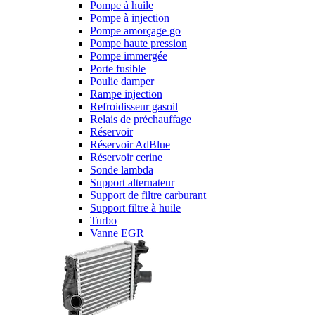
Pompe à huile
Pompe à injection
Pompe amorçage go
Pompe haute pression
Pompe immergée
Porte fusible
Poulie damper
Rampe injection
Refroidisseur gasoil
Relais de préchauffage
Réservoir
Réservoir AdBlue
Réservoir cerine
Sonde lambda
Support alternateur
Support de filtre carburant
Support filtre à huile
Turbo
Vanne EGR