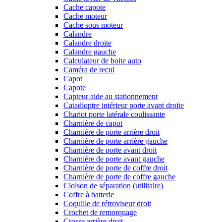
Cache capote
Cache moteur
Cache sous moteur
Calandre
Calandre droite
Calandre gauche
Calculateur de boite auto
Caméra de recul
Capot
Capote
Capteur aide au stationnement
Catadioptre intérieur porte avant droite
Chariot porte latérale coulissante
Charnière de capot
Charnière de porte arrière droit
Charnière de porte arrière gauche
Charnière de porte avant droit
Charnière de porte avant gauche
Charnière de porte de coffre droit
Charnière de porte de coffre gauche
Cloison de séparation (utilitaire)
Coffre à batterie
Coquille de rétroviseur droit
Crochet de remorquage
Crosse arrière droit