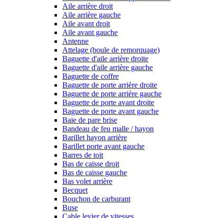
Aile arrière droit
Aile arrière gauche
Aile avant droit
Aile avant gauche
Antenne
Attelage (boule de remorquage)
Baguette d'aile arrière droite
Baguette d'aile arrière gauche
Baguette de coffre
Baguette de porte arrière droite
Baguette de porte arrière gauche
Baguette de porte avant droite
Baguette de porte avant gauche
Baie de pare brise
Bandeau de feu malle / hayon
Barillet hayon arrière
Barillet porte avant gauche
Barres de toit
Bas de caisse droit
Bas de caisse gauche
Bas volet arrière
Becquet
Bouchon de carburant
Buse
Cable levier de vitesses