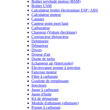
Boitier servitude moteur (BSM)
Boitier USM
Calculateur boitier électronique ESP / ABS
Calculateur moteur
Canister
Capteur point mort haut
Carburateur
Chargeur (Voiture électrique)
Conjoncteur disjoncteur
Debitmetre
Démarreur
Divers
Doseur d'air
Durite de turbo
Echangeur air (Intercooler)
Electrovanne pompe à injection
Faisceau moteur
Filtre à carburant
Goulotte de remplissage
Injecteurs
Jauge à carburant
Jauge d'huile
Kit de démarrage
Module d'allumage (allumage)
Pompe à carburant