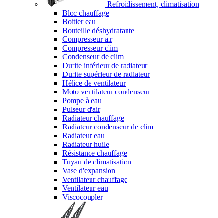
Refroidissement, climatisation
Bloc chauffage
Boitier eau
Bouteille déshydratante
Compresseur air
Compresseur clim
Condenseur de clim
Durite inférieur de radiateur
Durite supérieur de radiateur
Hélice de ventilateur
Moto ventilateur condenseur
Pompe à eau
Pulseur d'air
Radiateur chauffage
Radiateur condenseur de clim
Radiateur eau
Radiateur huile
Résistance chauffage
Tuyau de climatisation
Vase d'expansion
Ventilateur chauffage
Ventilateur eau
Viscocoupler