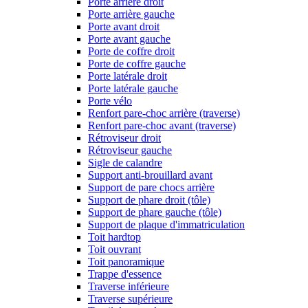
Porte arrière droit
Porte arrière gauche
Porte avant droit
Porte avant gauche
Porte de coffre droit
Porte de coffre gauche
Porte latérale droit
Porte latérale gauche
Porte vélo
Renfort pare-choc arrière (traverse)
Renfort pare-choc avant (traverse)
Rétroviseur droit
Rétroviseur gauche
Sigle de calandre
Support anti-brouillard avant
Support de pare chocs arrière
Support de phare droit (tôle)
Support de phare gauche (tôle)
Support de plaque d'immatriculation
Toit hardtop
Toit ouvrant
Toit panoramique
Trappe d'essence
Traverse inférieure
Traverse supérieure