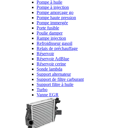
Pompe à huile
Pompe à injection
Pompe amorçage go
Pompe haute pression
Pompe immergée
Porte fusible
Poulie damper
Rampe injection
Refroidisseur gasoil
Relais de préchauffage
Réservoir
Réservoir AdBlue
Réservoir cerine
Sonde lambda
Support alternateur
Support de filtre carburant
Support filtre à huile
Turbo
Vanne EGR