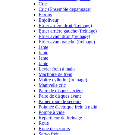
Cric
Cric (Ensemble depannage)
Ecrous
Enjoliveur
Étrier arrière droit (freinage)
Étrier arrière gauche (freinage)
Étrier avant droit (freinage)
Étrier avant gauche (freinage)
Jante
Jante
Jante
Jante
Levier frein à main
Machoire de frein
Maitre cylindre (freinage)
Manivelle cric
Paire de disques arrière
Paire de disques avant
Panier roue de secours
Poignée électrique frein à main
Pompe à vide
Répartiteur de freinage
Roue
Roue de secours
Servo frein