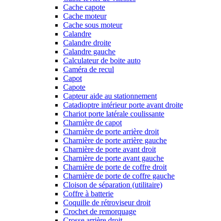
Cache capote
Cache moteur
Cache sous moteur
Calandre
Calandre droite
Calandre gauche
Calculateur de boite auto
Caméra de recul
Capot
Capote
Capteur aide au stationnement
Catadioptre intérieur porte avant droite
Chariot porte latérale coulissante
Charnière de capot
Charnière de porte arrière droit
Charnière de porte arrière gauche
Charnière de porte avant droit
Charnière de porte avant gauche
Charnière de porte de coffre droit
Charnière de porte de coffre gauche
Cloison de séparation (utilitaire)
Coffre à batterie
Coquille de rétroviseur droit
Crochet de remorquage
Crosse arrière droit