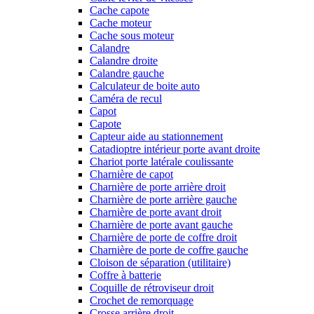
Cache capote
Cache moteur
Cache sous moteur
Calandre
Calandre droite
Calandre gauche
Calculateur de boite auto
Caméra de recul
Capot
Capote
Capteur aide au stationnement
Catadioptre intérieur porte avant droite
Chariot porte latérale coulissante
Charnière de capot
Charnière de porte arrière droit
Charnière de porte arrière gauche
Charnière de porte avant droit
Charnière de porte avant gauche
Charnière de porte de coffre droit
Charnière de porte de coffre gauche
Cloison de séparation (utilitaire)
Coffre à batterie
Coquille de rétroviseur droit
Crochet de remorquage
Crosse arrière droit