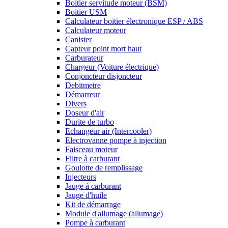
Boitier servitude moteur (BSM)
Boitier USM
Calculateur boitier électronique ESP / ABS
Calculateur moteur
Canister
Capteur point mort haut
Carburateur
Chargeur (Voiture électrique)
Conjoncteur disjoncteur
Debitmetre
Démarreur
Divers
Doseur d'air
Durite de turbo
Echangeur air (Intercooler)
Electrovanne pompe à injection
Faisceau moteur
Filtre à carburant
Goulotte de remplissage
Injecteurs
Jauge à carburant
Jauge d'huile
Kit de démarrage
Module d'allumage (allumage)
Pompe à carburant