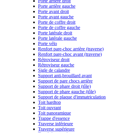
Porte arrière droit
Porte arrière gauche
Porte avant droit
Porte avant gauche
Porte de coffre droit
Porte de coffre gauche
Porte latérale droit
Porte latérale gauche
Porte vélo
Renfort pare-choc arrière (traverse)
Renfort pare-choc avant (traverse)
Rétroviseur droit
Rétroviseur gauche
Sigle de calandre
Support anti-brouillard avant
Support de pare chocs arrière
Support de phare droit (tôle)
Support de phare gauche (tôle)
Support de plaque d'immatriculation
Toit hardtop
Toit ouvrant
Toit panoramique
Trappe d'essence
Traverse inférieure
Traverse supérieure