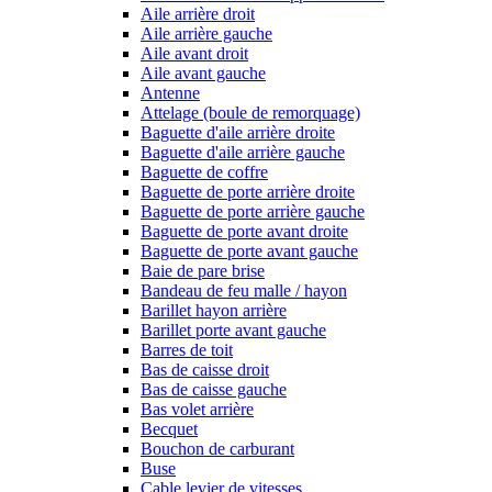
Aile arrière droit
Aile arrière gauche
Aile avant droit
Aile avant gauche
Antenne
Attelage (boule de remorquage)
Baguette d'aile arrière droite
Baguette d'aile arrière gauche
Baguette de coffre
Baguette de porte arrière droite
Baguette de porte arrière gauche
Baguette de porte avant droite
Baguette de porte avant gauche
Baie de pare brise
Bandeau de feu malle / hayon
Barillet hayon arrière
Barillet porte avant gauche
Barres de toit
Bas de caisse droit
Bas de caisse gauche
Bas volet arrière
Becquet
Bouchon de carburant
Buse
Cable levier de vitesses