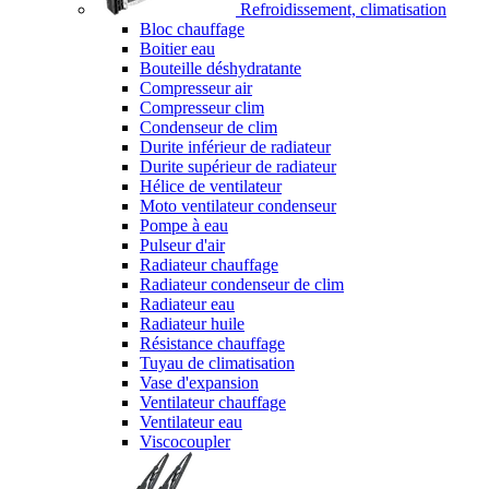
Refroidissement, climatisation
Bloc chauffage
Boitier eau
Bouteille déshydratante
Compresseur air
Compresseur clim
Condenseur de clim
Durite inférieur de radiateur
Durite supérieur de radiateur
Hélice de ventilateur
Moto ventilateur condenseur
Pompe à eau
Pulseur d'air
Radiateur chauffage
Radiateur condenseur de clim
Radiateur eau
Radiateur huile
Résistance chauffage
Tuyau de climatisation
Vase d'expansion
Ventilateur chauffage
Ventilateur eau
Viscocoupler