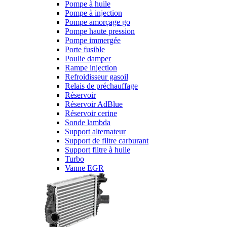
Pompe à huile
Pompe à injection
Pompe amorçage go
Pompe haute pression
Pompe immergée
Porte fusible
Poulie damper
Rampe injection
Refroidisseur gasoil
Relais de préchauffage
Réservoir
Réservoir AdBlue
Réservoir cerine
Sonde lambda
Support alternateur
Support de filtre carburant
Support filtre à huile
Turbo
Vanne EGR