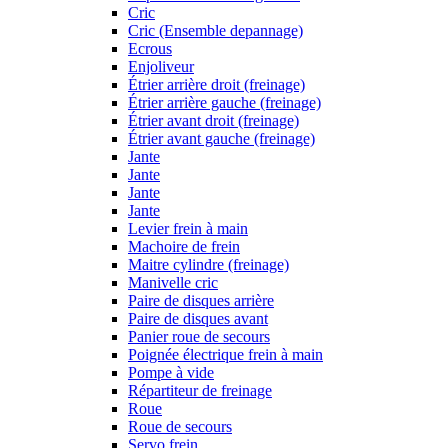
Cric
Cric (Ensemble depannage)
Ecrous
Enjoliveur
Étrier arrière droit (freinage)
Étrier arrière gauche (freinage)
Étrier avant droit (freinage)
Étrier avant gauche (freinage)
Jante
Jante
Jante
Jante
Levier frein à main
Machoire de frein
Maitre cylindre (freinage)
Manivelle cric
Paire de disques arrière
Paire de disques avant
Panier roue de secours
Poignée électrique frein à main
Pompe à vide
Répartiteur de freinage
Roue
Roue de secours
Servo frein