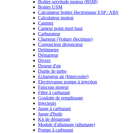
Boitier servitude moteur (BSM)
Boitier USM
Calculateur boitier électronique ESP / ABS
Calculateur moteur
Canister
Capteur point mort haut
Carburateur
Chargeur (Voiture électrique)
Conjoncteur disjoncteur
Debitmetre
Démarreur
Divers
Doseur d'air
Durite de turbo
Echangeur air (Intercooler)
Electrovanne pompe à injection
Faisceau moteur
Filtre à carburant
Goulotte de remplissage
Injecteurs
Jauge à carburant
Jauge d'huile
Kit de démarrage
Module d'allumage (allumage)
Pompe à carburant