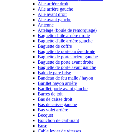
Aile arrière droit
Aile arrière gauche
Aile avant droit
Aile avant gauche
Antenne
Attelage (boule de remorquage)
Baguette d'aile arrière droite
Baguette d'aile arrière gauche
Baguette de coffre
Baguette de porte arrière droite
Baguette de porte arrière gauche
Baguette de porte avant droite
Baguette de porte avant gauche
Baie de pare brise
Bandeau de feu malle / hayon
Barillet hayon arrière
Barillet porte avant gauche
Barres de toit
Bas de caisse droit
Bas de caisse gauche
Bas volet arrière
Becquet
Bouchon de carburant
Buse
Cable levier de vitesses