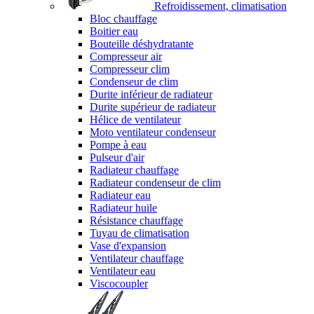
Refroidissement, climatisation
Bloc chauffage
Boitier eau
Bouteille déshydratante
Compresseur air
Compresseur clim
Condenseur de clim
Durite inférieur de radiateur
Durite supérieur de radiateur
Hélice de ventilateur
Moto ventilateur condenseur
Pompe à eau
Pulseur d'air
Radiateur chauffage
Radiateur condenseur de clim
Radiateur eau
Radiateur huile
Résistance chauffage
Tuyau de climatisation
Vase d'expansion
Ventilateur chauffage
Ventilateur eau
Viscocoupler