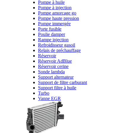
Pompe à huile
Pompe à injection
Pompe amorçage go
Pompe haute pression
Pompe immergée
Porte fusible
Poulie damper
Rampe injection
Refroidisseur gasoil
Relais de préchauffage
Réservoir
Réservoir AdBlue
Réservoir cerine
Sonde lambda
Support alternateur
Support de filtre carburant
Support filtre à huile
Turbo
Vanne EGR