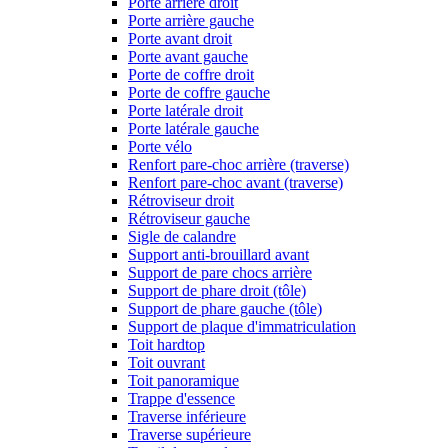
Porte arrière droit
Porte arrière gauche
Porte avant droit
Porte avant gauche
Porte de coffre droit
Porte de coffre gauche
Porte latérale droit
Porte latérale gauche
Porte vélo
Renfort pare-choc arrière (traverse)
Renfort pare-choc avant (traverse)
Rétroviseur droit
Rétroviseur gauche
Sigle de calandre
Support anti-brouillard avant
Support de pare chocs arrière
Support de phare droit (tôle)
Support de phare gauche (tôle)
Support de plaque d'immatriculation
Toit hardtop
Toit ouvrant
Toit panoramique
Trappe d'essence
Traverse inférieure
Traverse supérieure