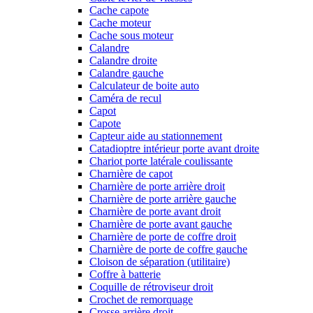
Cache capote
Cache moteur
Cache sous moteur
Calandre
Calandre droite
Calandre gauche
Calculateur de boite auto
Caméra de recul
Capot
Capote
Capteur aide au stationnement
Catadioptre intérieur porte avant droite
Chariot porte latérale coulissante
Charnière de capot
Charnière de porte arrière droit
Charnière de porte arrière gauche
Charnière de porte avant droit
Charnière de porte avant gauche
Charnière de porte de coffre droit
Charnière de porte de coffre gauche
Cloison de séparation (utilitaire)
Coffre à batterie
Coquille de rétroviseur droit
Crochet de remorquage
Crosse arrière droit