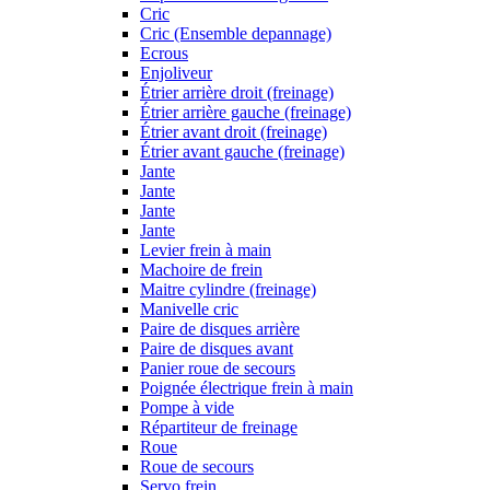
Cric
Cric (Ensemble depannage)
Ecrous
Enjoliveur
Étrier arrière droit (freinage)
Étrier arrière gauche (freinage)
Étrier avant droit (freinage)
Étrier avant gauche (freinage)
Jante
Jante
Jante
Jante
Levier frein à main
Machoire de frein
Maitre cylindre (freinage)
Manivelle cric
Paire de disques arrière
Paire de disques avant
Panier roue de secours
Poignée électrique frein à main
Pompe à vide
Répartiteur de freinage
Roue
Roue de secours
Servo frein