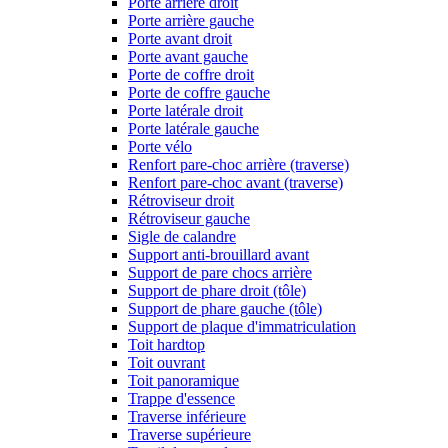
Porte arrière droit
Porte arrière gauche
Porte avant droit
Porte avant gauche
Porte de coffre droit
Porte de coffre gauche
Porte latérale droit
Porte latérale gauche
Porte vélo
Renfort pare-choc arrière (traverse)
Renfort pare-choc avant (traverse)
Rétroviseur droit
Rétroviseur gauche
Sigle de calandre
Support anti-brouillard avant
Support de pare chocs arrière
Support de phare droit (tôle)
Support de phare gauche (tôle)
Support de plaque d'immatriculation
Toit hardtop
Toit ouvrant
Toit panoramique
Trappe d'essence
Traverse inférieure
Traverse supérieure