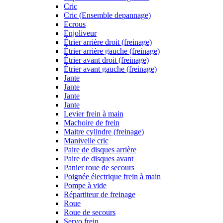
Cric
Cric (Ensemble depannage)
Ecrous
Enjoliveur
Étrier arrière droit (freinage)
Étrier arrière gauche (freinage)
Étrier avant droit (freinage)
Étrier avant gauche (freinage)
Jante
Jante
Jante
Jante
Levier frein à main
Machoire de frein
Maitre cylindre (freinage)
Manivelle cric
Paire de disques arrière
Paire de disques avant
Panier roue de secours
Poignée électrique frein à main
Pompe à vide
Répartiteur de freinage
Roue
Roue de secours
Servo frein