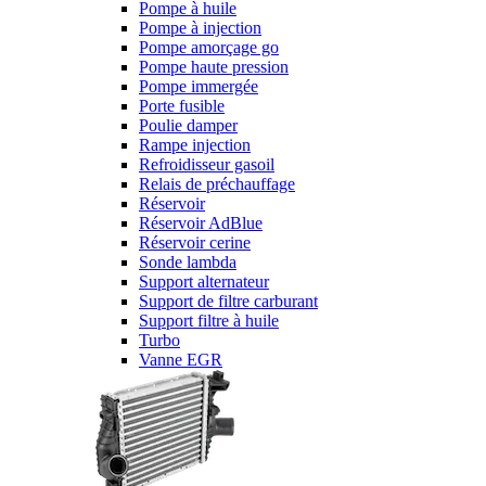
Pompe à huile
Pompe à injection
Pompe amorçage go
Pompe haute pression
Pompe immergée
Porte fusible
Poulie damper
Rampe injection
Refroidisseur gasoil
Relais de préchauffage
Réservoir
Réservoir AdBlue
Réservoir cerine
Sonde lambda
Support alternateur
Support de filtre carburant
Support filtre à huile
Turbo
Vanne EGR