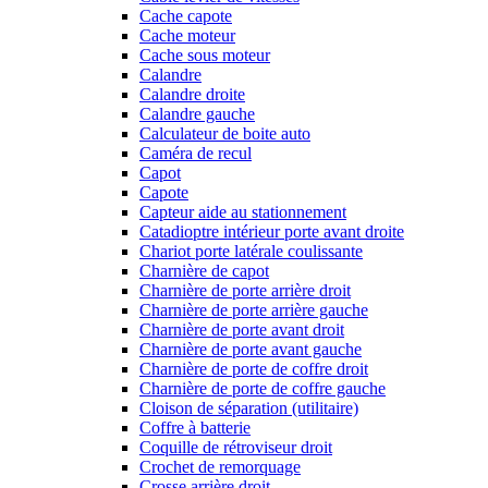
Cache capote
Cache moteur
Cache sous moteur
Calandre
Calandre droite
Calandre gauche
Calculateur de boite auto
Caméra de recul
Capot
Capote
Capteur aide au stationnement
Catadioptre intérieur porte avant droite
Chariot porte latérale coulissante
Charnière de capot
Charnière de porte arrière droit
Charnière de porte arrière gauche
Charnière de porte avant droit
Charnière de porte avant gauche
Charnière de porte de coffre droit
Charnière de porte de coffre gauche
Cloison de séparation (utilitaire)
Coffre à batterie
Coquille de rétroviseur droit
Crochet de remorquage
Crosse arrière droit