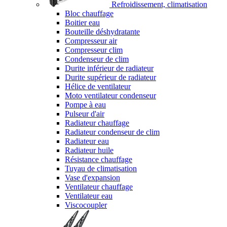
Refroidissement, climatisation
Bloc chauffage
Boitier eau
Bouteille déshydratante
Compresseur air
Compresseur clim
Condenseur de clim
Durite inférieur de radiateur
Durite supérieur de radiateur
Hélice de ventilateur
Moto ventilateur condenseur
Pompe à eau
Pulseur d'air
Radiateur chauffage
Radiateur condenseur de clim
Radiateur eau
Radiateur huile
Résistance chauffage
Tuyau de climatisation
Vase d'expansion
Ventilateur chauffage
Ventilateur eau
Viscocoupler