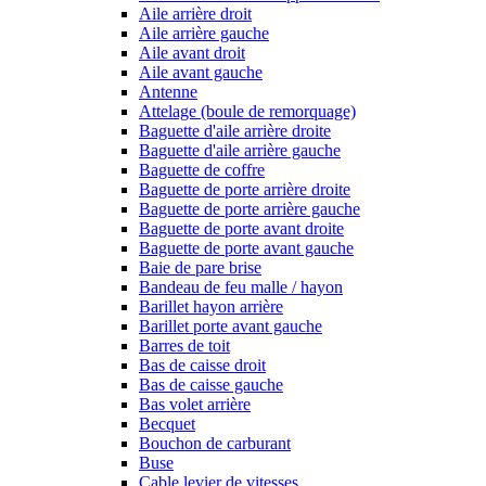
Aile arrière droit
Aile arrière gauche
Aile avant droit
Aile avant gauche
Antenne
Attelage (boule de remorquage)
Baguette d'aile arrière droite
Baguette d'aile arrière gauche
Baguette de coffre
Baguette de porte arrière droite
Baguette de porte arrière gauche
Baguette de porte avant droite
Baguette de porte avant gauche
Baie de pare brise
Bandeau de feu malle / hayon
Barillet hayon arrière
Barillet porte avant gauche
Barres de toit
Bas de caisse droit
Bas de caisse gauche
Bas volet arrière
Becquet
Bouchon de carburant
Buse
Cable levier de vitesses