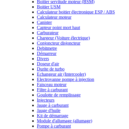
Boitier servitude moteur (BSM)
Boitier USM
Calculateur boitier électronique ESP / ABS
Calculateur moteur
Canister
Capteur point mort haut
Carburateur
Chargeur (Voiture électrique)
Conjoncteur disjoncteur
Debitmetre
Démarreur
Divers
Doseur d'air
Durite de turbo
Echangeur air (Intercooler)
Electrovanne pompe à injection
Faisceau moteur
Filtre à carburant
Goulotte de remplissage
Injecteurs
Jauge à carburant
Jauge d'huile
Kit de démarrage
Module d'allumage (allumage)
Pompe à carburant