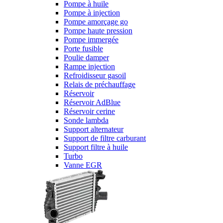
Pompe à huile
Pompe à injection
Pompe amorçage go
Pompe haute pression
Pompe immergée
Porte fusible
Poulie damper
Rampe injection
Refroidisseur gasoil
Relais de préchauffage
Réservoir
Réservoir AdBlue
Réservoir cerine
Sonde lambda
Support alternateur
Support de filtre carburant
Support filtre à huile
Turbo
Vanne EGR