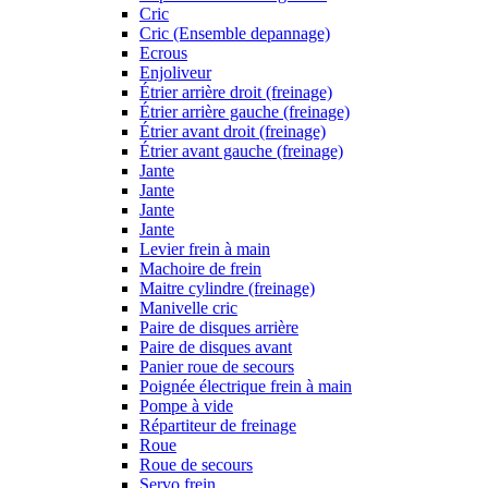
Cric
Cric (Ensemble depannage)
Ecrous
Enjoliveur
Étrier arrière droit (freinage)
Étrier arrière gauche (freinage)
Étrier avant droit (freinage)
Étrier avant gauche (freinage)
Jante
Jante
Jante
Jante
Levier frein à main
Machoire de frein
Maitre cylindre (freinage)
Manivelle cric
Paire de disques arrière
Paire de disques avant
Panier roue de secours
Poignée électrique frein à main
Pompe à vide
Répartiteur de freinage
Roue
Roue de secours
Servo frein