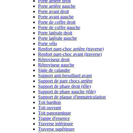
Porte arrière droit
Porte arrière gauche
Porte avant droit
Porte avant gauche
Porte de coffre droit
Porte de coffre gauche
Porte latérale droit
Porte latérale gauche
Porte vélo
Renfort pare-choc arrière (traverse)
Renfort pare-choc avant (traverse)
Rétroviseur droit
Rétroviseur gauche
Sigle de calandre
Support anti-brouillard avant
Support de pare chocs arrière
Support de phare droit (tôle)
Support de phare gauche (tôle)
Support de plaque d'immatriculation
Toit hardtop
Toit ouvrant
Toit panoramique
Trappe d'essence
Traverse inférieure
Traverse supérieure