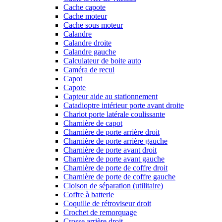
Cache capote
Cache moteur
Cache sous moteur
Calandre
Calandre droite
Calandre gauche
Calculateur de boite auto
Caméra de recul
Capot
Capote
Capteur aide au stationnement
Catadioptre intérieur porte avant droite
Chariot porte latérale coulissante
Charnière de capot
Charnière de porte arrière droit
Charnière de porte arrière gauche
Charnière de porte avant droit
Charnière de porte avant gauche
Charnière de porte de coffre droit
Charnière de porte de coffre gauche
Cloison de séparation (utilitaire)
Coffre à batterie
Coquille de rétroviseur droit
Crochet de remorquage
Crosse arrière droit