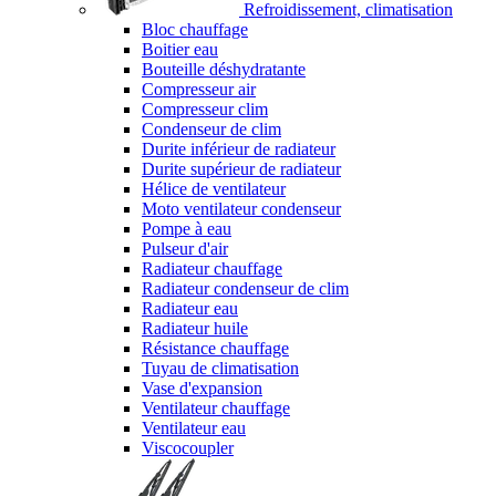
Refroidissement, climatisation
Bloc chauffage
Boitier eau
Bouteille déshydratante
Compresseur air
Compresseur clim
Condenseur de clim
Durite inférieur de radiateur
Durite supérieur de radiateur
Hélice de ventilateur
Moto ventilateur condenseur
Pompe à eau
Pulseur d'air
Radiateur chauffage
Radiateur condenseur de clim
Radiateur eau
Radiateur huile
Résistance chauffage
Tuyau de climatisation
Vase d'expansion
Ventilateur chauffage
Ventilateur eau
Viscocoupler