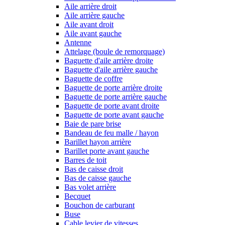
Aile arrière droit
Aile arrière gauche
Aile avant droit
Aile avant gauche
Antenne
Attelage (boule de remorquage)
Baguette d'aile arrière droite
Baguette d'aile arrière gauche
Baguette de coffre
Baguette de porte arrière droite
Baguette de porte arrière gauche
Baguette de porte avant droite
Baguette de porte avant gauche
Baie de pare brise
Bandeau de feu malle / hayon
Barillet hayon arrière
Barillet porte avant gauche
Barres de toit
Bas de caisse droit
Bas de caisse gauche
Bas volet arrière
Becquet
Bouchon de carburant
Buse
Cable levier de vitesses