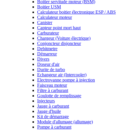
Boitier servitude moteur (BSM)
Boitier USM
Calculateur boitier électronique ESP / ABS
Calculateur moteur
Canister
Capteur point mort haut
Carburateur
Chargeur (Voiture électrique)
Conjoncteur disjoncteur
Debitmetre
Démarreur
Divers
Doseur d'air
Durite de turbo
Echangeur air (Intercooler)
Electrovanne pompe à injection
Faisceau moteur
Filtre à carburant
Goulotte de remplissage
Injecteurs
Jauge à carburant
Jauge d'huile
Kit de démarrage
Module d'allumage (allumage)
Pompe à carburant