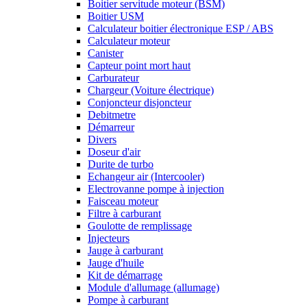
Boitier servitude moteur (BSM)
Boitier USM
Calculateur boitier électronique ESP / ABS
Calculateur moteur
Canister
Capteur point mort haut
Carburateur
Chargeur (Voiture électrique)
Conjoncteur disjoncteur
Debitmetre
Démarreur
Divers
Doseur d'air
Durite de turbo
Echangeur air (Intercooler)
Electrovanne pompe à injection
Faisceau moteur
Filtre à carburant
Goulotte de remplissage
Injecteurs
Jauge à carburant
Jauge d'huile
Kit de démarrage
Module d'allumage (allumage)
Pompe à carburant