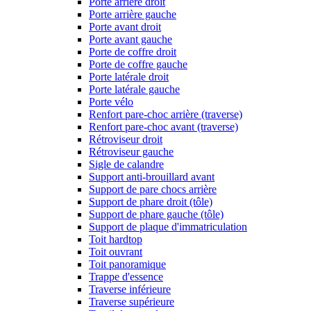
Porte arrière droit
Porte arrière gauche
Porte avant droit
Porte avant gauche
Porte de coffre droit
Porte de coffre gauche
Porte latérale droit
Porte latérale gauche
Porte vélo
Renfort pare-choc arrière (traverse)
Renfort pare-choc avant (traverse)
Rétroviseur droit
Rétroviseur gauche
Sigle de calandre
Support anti-brouillard avant
Support de pare chocs arrière
Support de phare droit (tôle)
Support de phare gauche (tôle)
Support de plaque d'immatriculation
Toit hardtop
Toit ouvrant
Toit panoramique
Trappe d'essence
Traverse inférieure
Traverse supérieure