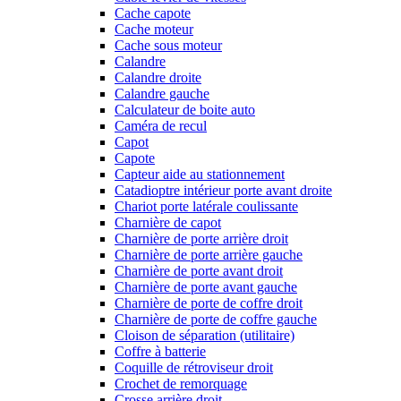
Cache capote
Cache moteur
Cache sous moteur
Calandre
Calandre droite
Calandre gauche
Calculateur de boite auto
Caméra de recul
Capot
Capote
Capteur aide au stationnement
Catadioptre intérieur porte avant droite
Chariot porte latérale coulissante
Charnière de capot
Charnière de porte arrière droit
Charnière de porte arrière gauche
Charnière de porte avant droit
Charnière de porte avant gauche
Charnière de porte de coffre droit
Charnière de porte de coffre gauche
Cloison de séparation (utilitaire)
Coffre à batterie
Coquille de rétroviseur droit
Crochet de remorquage
Crosse arrière droit