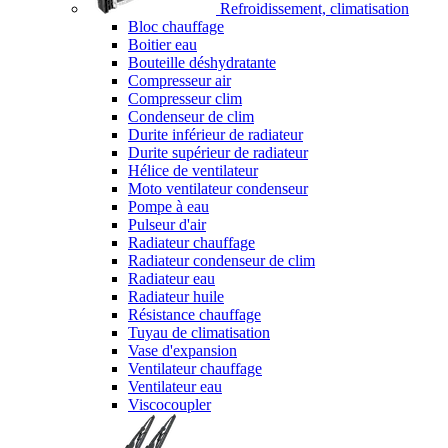
Refroidissement, climatisation
Bloc chauffage
Boitier eau
Bouteille déshydratante
Compresseur air
Compresseur clim
Condenseur de clim
Durite inférieur de radiateur
Durite supérieur de radiateur
Hélice de ventilateur
Moto ventilateur condenseur
Pompe à eau
Pulseur d'air
Radiateur chauffage
Radiateur condenseur de clim
Radiateur eau
Radiateur huile
Résistance chauffage
Tuyau de climatisation
Vase d'expansion
Ventilateur chauffage
Ventilateur eau
Viscocoupler