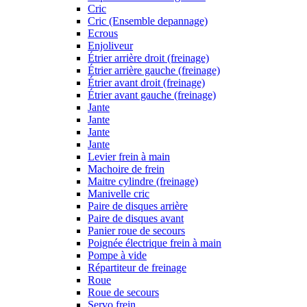
Cric
Cric (Ensemble depannage)
Ecrous
Enjoliveur
Étrier arrière droit (freinage)
Étrier arrière gauche (freinage)
Étrier avant droit (freinage)
Étrier avant gauche (freinage)
Jante
Jante
Jante
Jante
Levier frein à main
Machoire de frein
Maitre cylindre (freinage)
Manivelle cric
Paire de disques arrière
Paire de disques avant
Panier roue de secours
Poignée électrique frein à main
Pompe à vide
Répartiteur de freinage
Roue
Roue de secours
Servo frein