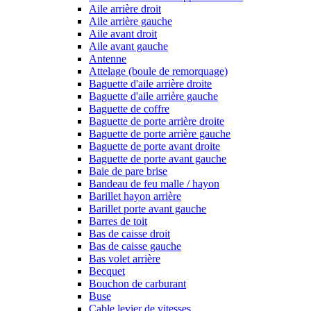
Aile arrière droit
Aile arrière gauche
Aile avant droit
Aile avant gauche
Antenne
Attelage (boule de remorquage)
Baguette d'aile arrière droite
Baguette d'aile arrière gauche
Baguette de coffre
Baguette de porte arrière droite
Baguette de porte arrière gauche
Baguette de porte avant droite
Baguette de porte avant gauche
Baie de pare brise
Bandeau de feu malle / hayon
Barillet hayon arrière
Barillet porte avant gauche
Barres de toit
Bas de caisse droit
Bas de caisse gauche
Bas volet arrière
Becquet
Bouchon de carburant
Buse
Cable levier de vitesses