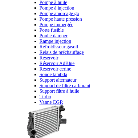
Pompe à huile
Pompe à injection
Pompe amorçage go
Pompe haute pression
Pompe immergée
Porte fusible
Poulie damper
Rampe injection
Refroidisseur gasoil
Relais de préchauffage
Réservoir
Réservoir AdBlue
Réservoir cerine
Sonde lambda
Support alternateur
Support de filtre carburant
Support filtre à huile
Turbo
Vanne EGR