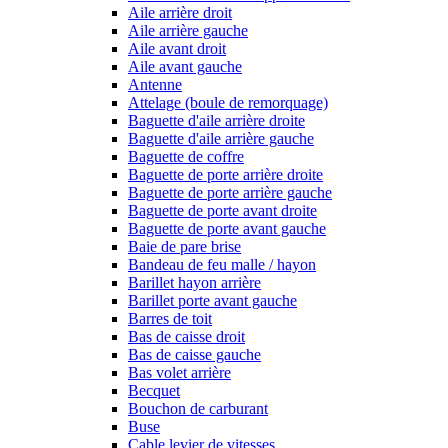
Aile arrière droit
Aile arrière gauche
Aile avant droit
Aile avant gauche
Antenne
Attelage (boule de remorquage)
Baguette d'aile arrière droite
Baguette d'aile arrière gauche
Baguette de coffre
Baguette de porte arrière droite
Baguette de porte arrière gauche
Baguette de porte avant droite
Baguette de porte avant gauche
Baie de pare brise
Bandeau de feu malle / hayon
Barillet hayon arrière
Barillet porte avant gauche
Barres de toit
Bas de caisse droit
Bas de caisse gauche
Bas volet arrière
Becquet
Bouchon de carburant
Buse
Cable levier de vitesses