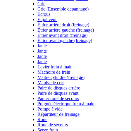
Cric
Cric (Ensemble depannage)
Ecrous
Enjoliveur
Étrier arrière droit (freinage)
Étrier arrière gauche (freinage)
Étrier avant droit (freinage)
Étrier avant gauche (freinage)
Jante
Jante
Jante
Jante
Levier frein à main
Machoire de frein
Maitre cylindre (freinage)
Manivelle cric
Paire de disques arrière
Paire de disques avant
Panier roue de secours
Poignée électrique frein à main
Pompe à vide
Répartiteur de freinage
Roue
Roue de secours
Servo frein