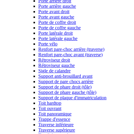
Porte arrière droit
Porte arrière gauche
Porte avant droit
Porte avant gauche
Porte de coffre droit
Porte de coffre gauche
Porte latérale droit
Porte latérale gauche
Porte vélo
Renfort pare-choc arrière (traverse)
Renfort pare-choc avant (traverse)
Rétroviseur droit
Rétroviseur gauche
Sigle de calandre
Support anti-brouillard avant
Support de pare chocs arrière
Support de phare droit (tôle)
Support de phare gauche (tôle)
Support de plaque d'immatriculation
Toit hardtop
Toit ouvrant
Toit panoramique
Trappe d'essence
Traverse inférieure
Traverse supérieure