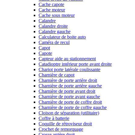
Cache capote
Cache moteur
Cache sous moteur
Calandre
Calandre droite
Calandre gauche
Calculateur de boite auto
Caméra de recul
Capot
Capote
Capteur aide au stationnement
Catadioptre intérieur porte avant droite
Chariot porte latérale coulissante
Charnière de capot
Charnière de porte arrière droit
Charnière de porte arrière gauche
Charnière de porte avant droit
Charnière de porte avant gauche
Charnière de porte de coffre droit
Charnière de porte de coffre gauche
Cloison de séparation (utilitaire)
Coffre à batterie
Coquille de rétroviseur droit
Crochet de remorquage
Crosse arrière droit