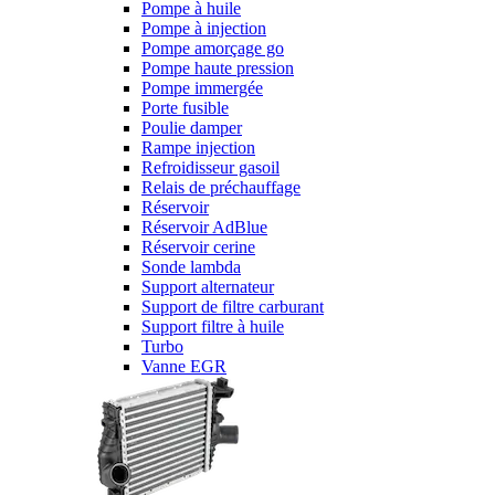
Pompe à huile
Pompe à injection
Pompe amorçage go
Pompe haute pression
Pompe immergée
Porte fusible
Poulie damper
Rampe injection
Refroidisseur gasoil
Relais de préchauffage
Réservoir
Réservoir AdBlue
Réservoir cerine
Sonde lambda
Support alternateur
Support de filtre carburant
Support filtre à huile
Turbo
Vanne EGR