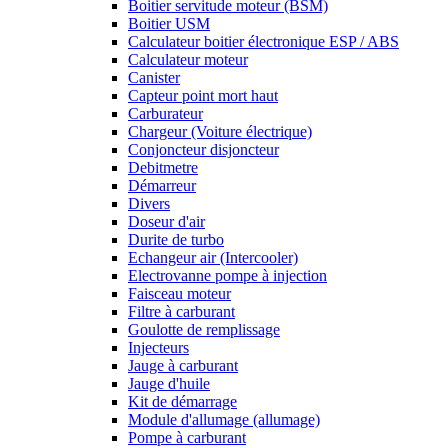
Boitier servitude moteur (BSM)
Boitier USM
Calculateur boitier électronique ESP / ABS
Calculateur moteur
Canister
Capteur point mort haut
Carburateur
Chargeur (Voiture électrique)
Conjoncteur disjoncteur
Debitmetre
Démarreur
Divers
Doseur d'air
Durite de turbo
Echangeur air (Intercooler)
Electrovanne pompe à injection
Faisceau moteur
Filtre à carburant
Goulotte de remplissage
Injecteurs
Jauge à carburant
Jauge d'huile
Kit de démarrage
Module d'allumage (allumage)
Pompe à carburant