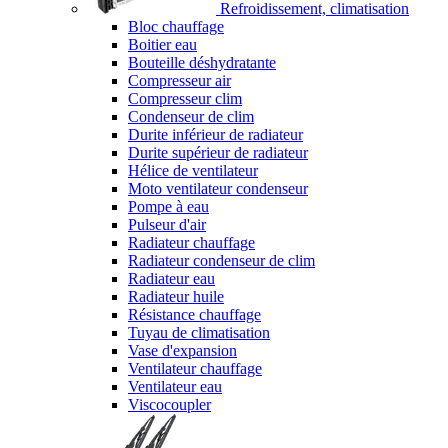
Refroidissement, climatisation
Bloc chauffage
Boitier eau
Bouteille déshydratante
Compresseur air
Compresseur clim
Condenseur de clim
Durite inférieur de radiateur
Durite supérieur de radiateur
Hélice de ventilateur
Moto ventilateur condenseur
Pompe à eau
Pulseur d'air
Radiateur chauffage
Radiateur condenseur de clim
Radiateur eau
Radiateur huile
Résistance chauffage
Tuyau de climatisation
Vase d'expansion
Ventilateur chauffage
Ventilateur eau
Viscocoupler