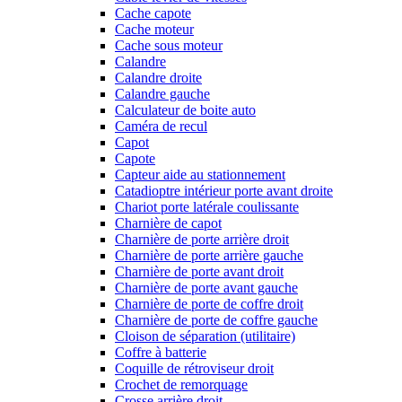
Cache capote
Cache moteur
Cache sous moteur
Calandre
Calandre droite
Calandre gauche
Calculateur de boite auto
Caméra de recul
Capot
Capote
Capteur aide au stationnement
Catadioptre intérieur porte avant droite
Chariot porte latérale coulissante
Charnière de capot
Charnière de porte arrière droit
Charnière de porte arrière gauche
Charnière de porte avant droit
Charnière de porte avant gauche
Charnière de porte de coffre droit
Charnière de porte de coffre gauche
Cloison de séparation (utilitaire)
Coffre à batterie
Coquille de rétroviseur droit
Crochet de remorquage
Crosse arrière droit