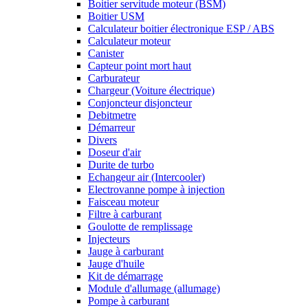
Boitier servitude moteur (BSM)
Boitier USM
Calculateur boitier électronique ESP / ABS
Calculateur moteur
Canister
Capteur point mort haut
Carburateur
Chargeur (Voiture électrique)
Conjoncteur disjoncteur
Debitmetre
Démarreur
Divers
Doseur d'air
Durite de turbo
Echangeur air (Intercooler)
Electrovanne pompe à injection
Faisceau moteur
Filtre à carburant
Goulotte de remplissage
Injecteurs
Jauge à carburant
Jauge d'huile
Kit de démarrage
Module d'allumage (allumage)
Pompe à carburant