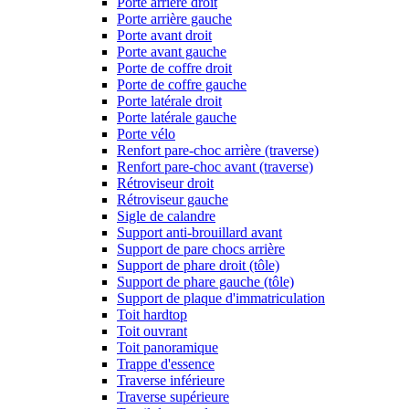
Porte arrière droit
Porte arrière gauche
Porte avant droit
Porte avant gauche
Porte de coffre droit
Porte de coffre gauche
Porte latérale droit
Porte latérale gauche
Porte vélo
Renfort pare-choc arrière (traverse)
Renfort pare-choc avant (traverse)
Rétroviseur droit
Rétroviseur gauche
Sigle de calandre
Support anti-brouillard avant
Support de pare chocs arrière
Support de phare droit (tôle)
Support de phare gauche (tôle)
Support de plaque d'immatriculation
Toit hardtop
Toit ouvrant
Toit panoramique
Trappe d'essence
Traverse inférieure
Traverse supérieure