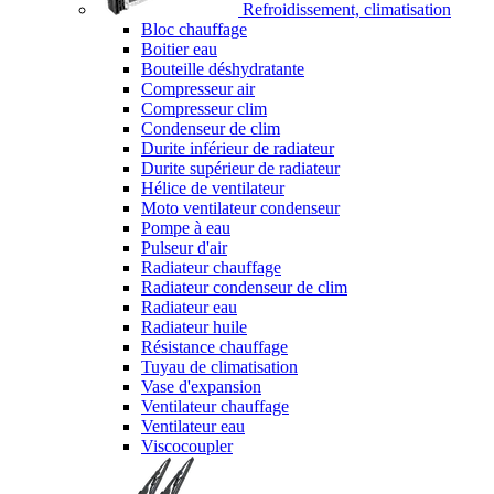
Refroidissement, climatisation
Bloc chauffage
Boitier eau
Bouteille déshydratante
Compresseur air
Compresseur clim
Condenseur de clim
Durite inférieur de radiateur
Durite supérieur de radiateur
Hélice de ventilateur
Moto ventilateur condenseur
Pompe à eau
Pulseur d'air
Radiateur chauffage
Radiateur condenseur de clim
Radiateur eau
Radiateur huile
Résistance chauffage
Tuyau de climatisation
Vase d'expansion
Ventilateur chauffage
Ventilateur eau
Viscocoupler