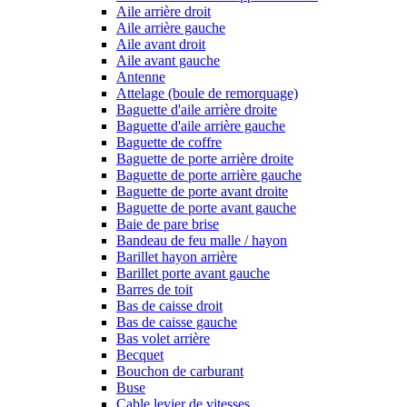
Aile arrière droit
Aile arrière gauche
Aile avant droit
Aile avant gauche
Antenne
Attelage (boule de remorquage)
Baguette d'aile arrière droite
Baguette d'aile arrière gauche
Baguette de coffre
Baguette de porte arrière droite
Baguette de porte arrière gauche
Baguette de porte avant droite
Baguette de porte avant gauche
Baie de pare brise
Bandeau de feu malle / hayon
Barillet hayon arrière
Barillet porte avant gauche
Barres de toit
Bas de caisse droit
Bas de caisse gauche
Bas volet arrière
Becquet
Bouchon de carburant
Buse
Cable levier de vitesses