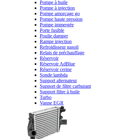
Pompe à huile
Pompe à injection
Pompe amorçage go
Pompe haute pression
Pompe immergée
Porte fusible
Poulie damper
Rampe injection
Refroidisseur gasoil
Relais de préchauffage
Réservoir
Réservoir AdBlue
Réservoir cerine
Sonde lambda
Support alternateur
Support de filtre carburant
Support filtre à huile
Turbo
Vanne EGR