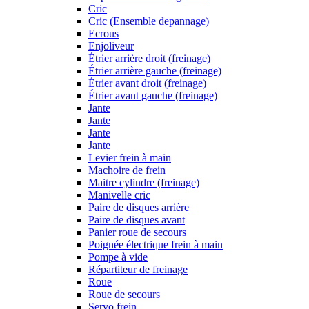
Cric
Cric (Ensemble depannage)
Ecrous
Enjoliveur
Étrier arrière droit (freinage)
Étrier arrière gauche (freinage)
Étrier avant droit (freinage)
Étrier avant gauche (freinage)
Jante
Jante
Jante
Jante
Levier frein à main
Machoire de frein
Maitre cylindre (freinage)
Manivelle cric
Paire de disques arrière
Paire de disques avant
Panier roue de secours
Poignée électrique frein à main
Pompe à vide
Répartiteur de freinage
Roue
Roue de secours
Servo frein