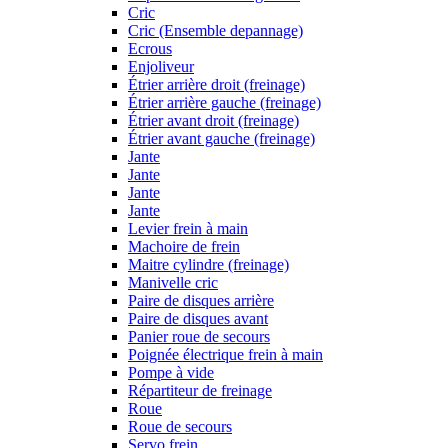
Cric
Cric (Ensemble depannage)
Ecrous
Enjoliveur
Étrier arrière droit (freinage)
Étrier arrière gauche (freinage)
Étrier avant droit (freinage)
Étrier avant gauche (freinage)
Jante
Jante
Jante
Jante
Levier frein à main
Machoire de frein
Maitre cylindre (freinage)
Manivelle cric
Paire de disques arrière
Paire de disques avant
Panier roue de secours
Poignée électrique frein à main
Pompe à vide
Répartiteur de freinage
Roue
Roue de secours
Servo frein