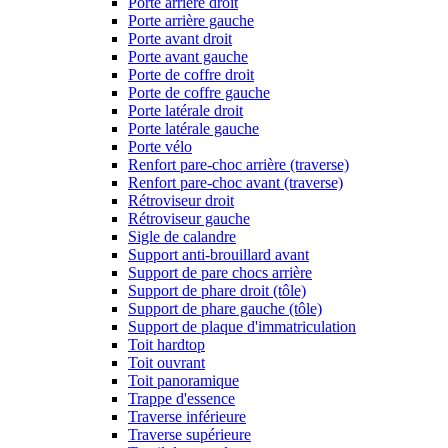
Porte arrière droit
Porte arrière gauche
Porte avant droit
Porte avant gauche
Porte de coffre droit
Porte de coffre gauche
Porte latérale droit
Porte latérale gauche
Porte vélo
Renfort pare-choc arrière (traverse)
Renfort pare-choc avant (traverse)
Rétroviseur droit
Rétroviseur gauche
Sigle de calandre
Support anti-brouillard avant
Support de pare chocs arrière
Support de phare droit (tôle)
Support de phare gauche (tôle)
Support de plaque d'immatriculation
Toit hardtop
Toit ouvrant
Toit panoramique
Trappe d'essence
Traverse inférieure
Traverse supérieure