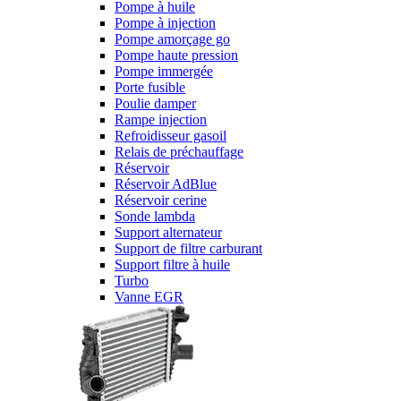
Pompe à huile
Pompe à injection
Pompe amorçage go
Pompe haute pression
Pompe immergée
Porte fusible
Poulie damper
Rampe injection
Refroidisseur gasoil
Relais de préchauffage
Réservoir
Réservoir AdBlue
Réservoir cerine
Sonde lambda
Support alternateur
Support de filtre carburant
Support filtre à huile
Turbo
Vanne EGR