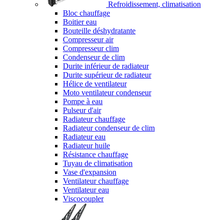
Refroidissement, climatisation
Bloc chauffage
Boitier eau
Bouteille déshydratante
Compresseur air
Compresseur clim
Condenseur de clim
Durite inférieur de radiateur
Durite supérieur de radiateur
Hélice de ventilateur
Moto ventilateur condenseur
Pompe à eau
Pulseur d'air
Radiateur chauffage
Radiateur condenseur de clim
Radiateur eau
Radiateur huile
Résistance chauffage
Tuyau de climatisation
Vase d'expansion
Ventilateur chauffage
Ventilateur eau
Viscocoupler