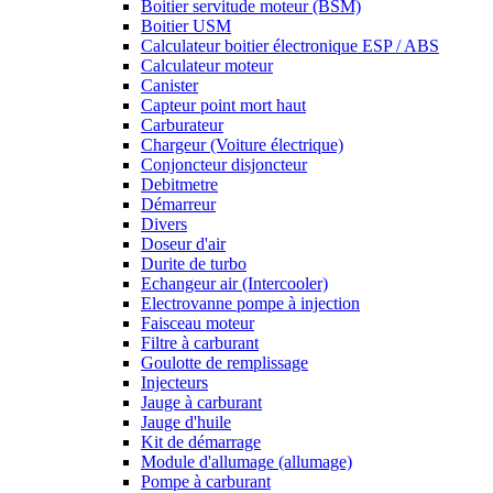
Boitier servitude moteur (BSM)
Boitier USM
Calculateur boitier électronique ESP / ABS
Calculateur moteur
Canister
Capteur point mort haut
Carburateur
Chargeur (Voiture électrique)
Conjoncteur disjoncteur
Debitmetre
Démarreur
Divers
Doseur d'air
Durite de turbo
Echangeur air (Intercooler)
Electrovanne pompe à injection
Faisceau moteur
Filtre à carburant
Goulotte de remplissage
Injecteurs
Jauge à carburant
Jauge d'huile
Kit de démarrage
Module d'allumage (allumage)
Pompe à carburant