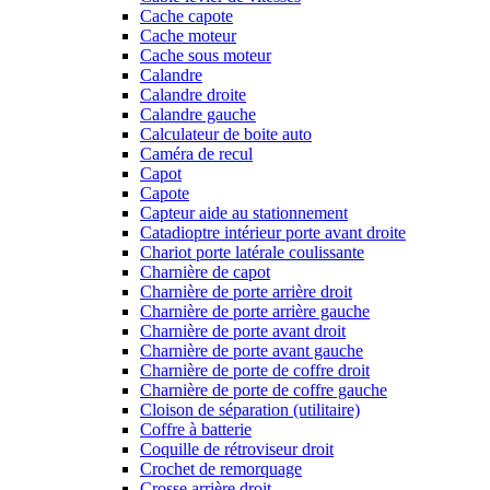
Cache capote
Cache moteur
Cache sous moteur
Calandre
Calandre droite
Calandre gauche
Calculateur de boite auto
Caméra de recul
Capot
Capote
Capteur aide au stationnement
Catadioptre intérieur porte avant droite
Chariot porte latérale coulissante
Charnière de capot
Charnière de porte arrière droit
Charnière de porte arrière gauche
Charnière de porte avant droit
Charnière de porte avant gauche
Charnière de porte de coffre droit
Charnière de porte de coffre gauche
Cloison de séparation (utilitaire)
Coffre à batterie
Coquille de rétroviseur droit
Crochet de remorquage
Crosse arrière droit