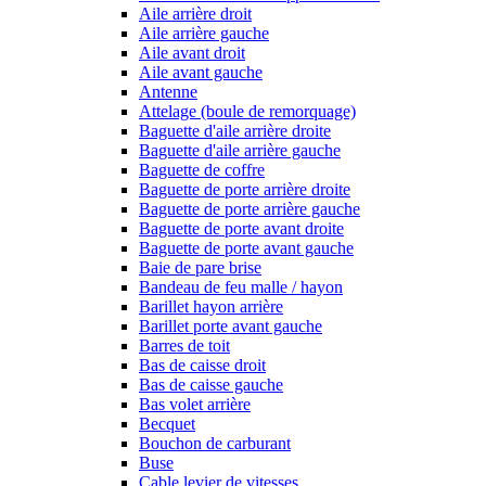
Aile arrière droit
Aile arrière gauche
Aile avant droit
Aile avant gauche
Antenne
Attelage (boule de remorquage)
Baguette d'aile arrière droite
Baguette d'aile arrière gauche
Baguette de coffre
Baguette de porte arrière droite
Baguette de porte arrière gauche
Baguette de porte avant droite
Baguette de porte avant gauche
Baie de pare brise
Bandeau de feu malle / hayon
Barillet hayon arrière
Barillet porte avant gauche
Barres de toit
Bas de caisse droit
Bas de caisse gauche
Bas volet arrière
Becquet
Bouchon de carburant
Buse
Cable levier de vitesses