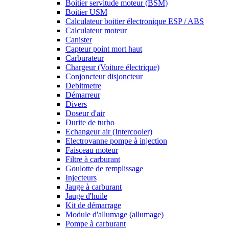
Boitier servitude moteur (BSM)
Boitier USM
Calculateur boitier électronique ESP / ABS
Calculateur moteur
Canister
Capteur point mort haut
Carburateur
Chargeur (Voiture électrique)
Conjoncteur disjoncteur
Debitmetre
Démarreur
Divers
Doseur d'air
Durite de turbo
Echangeur air (Intercooler)
Electrovanne pompe à injection
Faisceau moteur
Filtre à carburant
Goulotte de remplissage
Injecteurs
Jauge à carburant
Jauge d'huile
Kit de démarrage
Module d'allumage (allumage)
Pompe à carburant