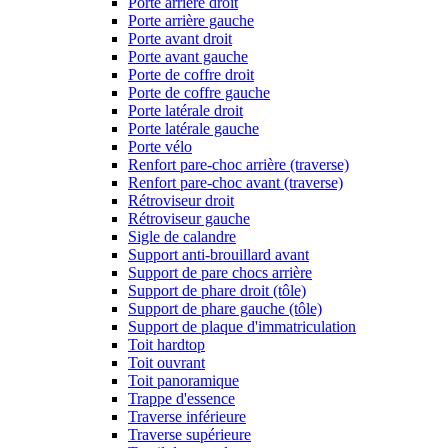
Porte arrière droit
Porte arrière gauche
Porte avant droit
Porte avant gauche
Porte de coffre droit
Porte de coffre gauche
Porte latérale droit
Porte latérale gauche
Porte vélo
Renfort pare-choc arrière (traverse)
Renfort pare-choc avant (traverse)
Rétroviseur droit
Rétroviseur gauche
Sigle de calandre
Support anti-brouillard avant
Support de pare chocs arrière
Support de phare droit (tôle)
Support de phare gauche (tôle)
Support de plaque d'immatriculation
Toit hardtop
Toit ouvrant
Toit panoramique
Trappe d'essence
Traverse inférieure
Traverse supérieure