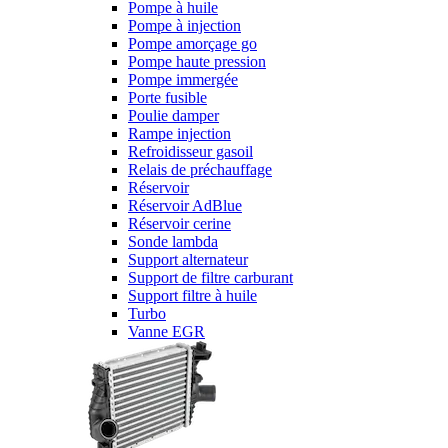
Pompe à huile
Pompe à injection
Pompe amorçage go
Pompe haute pression
Pompe immergée
Porte fusible
Poulie damper
Rampe injection
Refroidisseur gasoil
Relais de préchauffage
Réservoir
Réservoir AdBlue
Réservoir cerine
Sonde lambda
Support alternateur
Support de filtre carburant
Support filtre à huile
Turbo
Vanne EGR