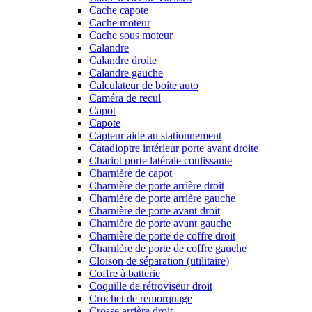
Cache capote
Cache moteur
Cache sous moteur
Calandre
Calandre droite
Calandre gauche
Calculateur de boite auto
Caméra de recul
Capot
Capote
Capteur aide au stationnement
Catadioptre intérieur porte avant droite
Chariot porte latérale coulissante
Charnière de capot
Charnière de porte arrière droit
Charnière de porte arrière gauche
Charnière de porte avant droit
Charnière de porte avant gauche
Charnière de porte de coffre droit
Charnière de porte de coffre gauche
Cloison de séparation (utilitaire)
Coffre à batterie
Coquille de rétroviseur droit
Crochet de remorquage
Crosse arrière droit