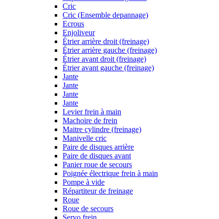
Cric
Cric (Ensemble depannage)
Ecrous
Enjoliveur
Étrier arrière droit (freinage)
Étrier arrière gauche (freinage)
Étrier avant droit (freinage)
Étrier avant gauche (freinage)
Jante
Jante
Jante
Jante
Levier frein à main
Machoire de frein
Maitre cylindre (freinage)
Manivelle cric
Paire de disques arrière
Paire de disques avant
Panier roue de secours
Poignée électrique frein à main
Pompe à vide
Répartiteur de freinage
Roue
Roue de secours
Servo frein