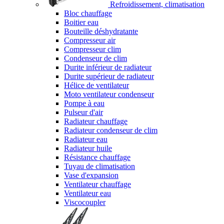
Refroidissement, climatisation
Bloc chauffage
Boitier eau
Bouteille déshydratante
Compresseur air
Compresseur clim
Condenseur de clim
Durite inférieur de radiateur
Durite supérieur de radiateur
Hélice de ventilateur
Moto ventilateur condenseur
Pompe à eau
Pulseur d'air
Radiateur chauffage
Radiateur condenseur de clim
Radiateur eau
Radiateur huile
Résistance chauffage
Tuyau de climatisation
Vase d'expansion
Ventilateur chauffage
Ventilateur eau
Viscocoupler