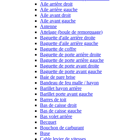
Aile arrière droit
Aile arrière gauche
Aile avant droit
Aile avant gauche
Antenne
Attelage (boule de remorquage)
Baguette d'aile arrière droite
Baguette d'aile arrière gauche
Baguette de coffre
Baguette de porte arrière droite
Baguette de porte arrière gauche
Baguette de porte avant droite
Baguette de porte avant gauche
Baie de pare brise
Bandeau de feu malle / hayon
Barillet hayon arrière
Barillet porte avant gauche
Barres de toit
Bas de caisse droit
Bas de caisse gauche
Bas volet arrière
Becquet
Bouchon de carburant
Buse
Cable levier de vitesses