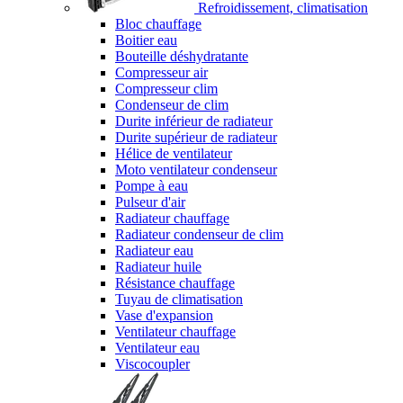
Refroidissement, climatisation
Bloc chauffage
Boitier eau
Bouteille déshydratante
Compresseur air
Compresseur clim
Condenseur de clim
Durite inférieur de radiateur
Durite supérieur de radiateur
Hélice de ventilateur
Moto ventilateur condenseur
Pompe à eau
Pulseur d'air
Radiateur chauffage
Radiateur condenseur de clim
Radiateur eau
Radiateur huile
Résistance chauffage
Tuyau de climatisation
Vase d'expansion
Ventilateur chauffage
Ventilateur eau
Viscocoupler