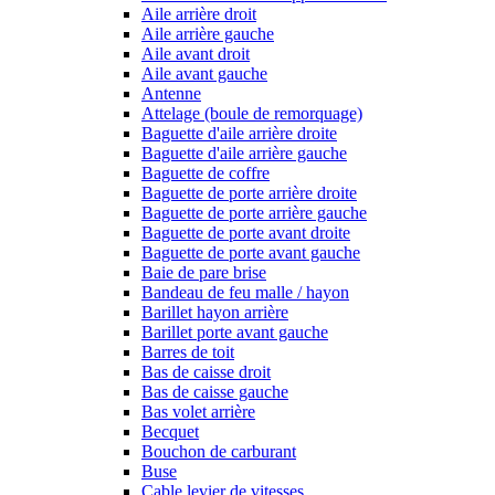
Aile arrière droit
Aile arrière gauche
Aile avant droit
Aile avant gauche
Antenne
Attelage (boule de remorquage)
Baguette d'aile arrière droite
Baguette d'aile arrière gauche
Baguette de coffre
Baguette de porte arrière droite
Baguette de porte arrière gauche
Baguette de porte avant droite
Baguette de porte avant gauche
Baie de pare brise
Bandeau de feu malle / hayon
Barillet hayon arrière
Barillet porte avant gauche
Barres de toit
Bas de caisse droit
Bas de caisse gauche
Bas volet arrière
Becquet
Bouchon de carburant
Buse
Cable levier de vitesses