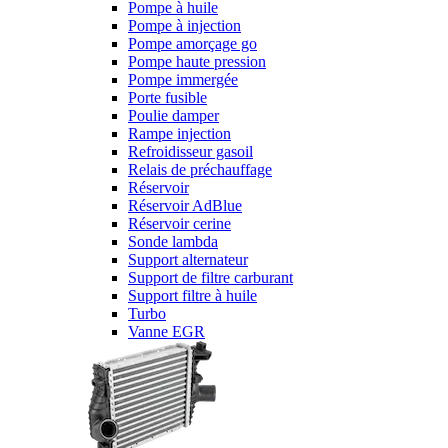
Pompe à huile
Pompe à injection
Pompe amorçage go
Pompe haute pression
Pompe immergée
Porte fusible
Poulie damper
Rampe injection
Refroidisseur gasoil
Relais de préchauffage
Réservoir
Réservoir AdBlue
Réservoir cerine
Sonde lambda
Support alternateur
Support de filtre carburant
Support filtre à huile
Turbo
Vanne EGR