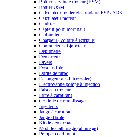
Boitier servitude moteur (BSM)
Boitier USM
Calculateur boitier électronique ESP / ABS
Calculateur moteur
Canister
Capteur point mort haut
Carburateur
Chargeur (Voiture électrique)
Conjoncteur disjoncteur
Debitmetre
Démarreur
Divers
Doseur d'air
Durite de turbo
Echangeur air (Intercooler)
Electrovanne pompe à injection
Faisceau moteur
Filtre à carburant
Goulotte de remplissage
Injecteurs
Jauge à carburant
Jauge d'huile
Kit de démarrage
Module d'allumage (allumage)
Pompe à carburant