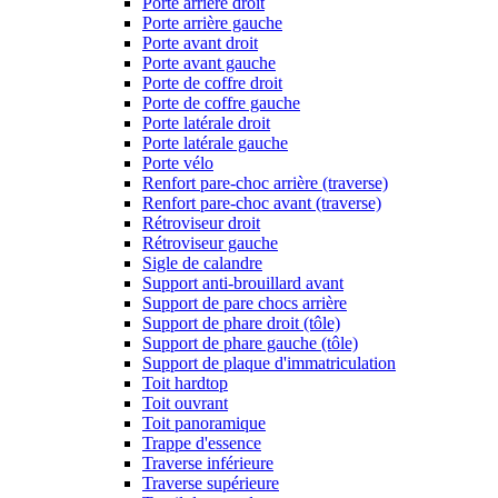
Porte arrière droit
Porte arrière gauche
Porte avant droit
Porte avant gauche
Porte de coffre droit
Porte de coffre gauche
Porte latérale droit
Porte latérale gauche
Porte vélo
Renfort pare-choc arrière (traverse)
Renfort pare-choc avant (traverse)
Rétroviseur droit
Rétroviseur gauche
Sigle de calandre
Support anti-brouillard avant
Support de pare chocs arrière
Support de phare droit (tôle)
Support de phare gauche (tôle)
Support de plaque d'immatriculation
Toit hardtop
Toit ouvrant
Toit panoramique
Trappe d'essence
Traverse inférieure
Traverse supérieure