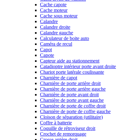
Cache capote
Cache moteur
Cache sous moteur
Calandre
Calandre droite
Calandre gauche
Calculateur de boite auto
Caméra de recul
Capot
Capote
Capteur aide au stationnement
Catadioptre intérieur porte avant droite
Chariot porte latérale coulissante
Charnière de capot
Charnière de porte arrière droit
Charnière de porte arrière gauche
Charnière de porte avant droit
Charnière de porte avant gauche
Charnière de porte de coffre droit
Charnière de porte de coffre gauche
Cloison de séparation (utilitaire)
Coffre à batterie
Coquille de rétroviseur droit
Crochet de remorquage
Crosse arrière droit