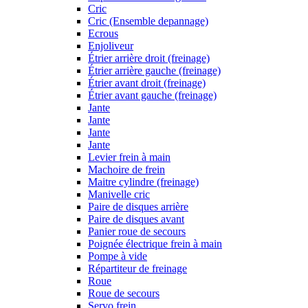
Cric
Cric (Ensemble depannage)
Ecrous
Enjoliveur
Étrier arrière droit (freinage)
Étrier arrière gauche (freinage)
Étrier avant droit (freinage)
Étrier avant gauche (freinage)
Jante
Jante
Jante
Jante
Levier frein à main
Machoire de frein
Maitre cylindre (freinage)
Manivelle cric
Paire de disques arrière
Paire de disques avant
Panier roue de secours
Poignée électrique frein à main
Pompe à vide
Répartiteur de freinage
Roue
Roue de secours
Servo frein