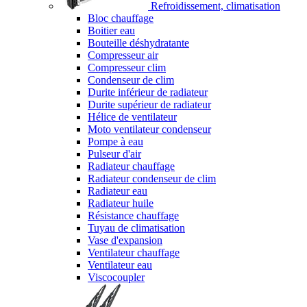
Refroidissement, climatisation
Bloc chauffage
Boitier eau
Bouteille déshydratante
Compresseur air
Compresseur clim
Condenseur de clim
Durite inférieur de radiateur
Durite supérieur de radiateur
Hélice de ventilateur
Moto ventilateur condenseur
Pompe à eau
Pulseur d'air
Radiateur chauffage
Radiateur condenseur de clim
Radiateur eau
Radiateur huile
Résistance chauffage
Tuyau de climatisation
Vase d'expansion
Ventilateur chauffage
Ventilateur eau
Viscocoupler