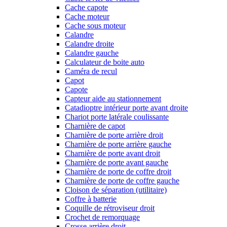
Cache capote
Cache moteur
Cache sous moteur
Calandre
Calandre droite
Calandre gauche
Calculateur de boite auto
Caméra de recul
Capot
Capote
Capteur aide au stationnement
Catadioptre intérieur porte avant droite
Chariot porte latérale coulissante
Charnière de capot
Charnière de porte arrière droit
Charnière de porte arrière gauche
Charnière de porte avant droit
Charnière de porte avant gauche
Charnière de porte de coffre droit
Charnière de porte de coffre gauche
Cloison de séparation (utilitaire)
Coffre à batterie
Coquille de rétroviseur droit
Crochet de remorquage
Crosse arrière droit