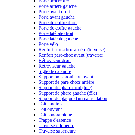
Porte arrière droit
Porte arrière gauche
Porte avant droit
Porte avant gauche
Porte de coffre droit
Porte de coffre gauche
Porte latérale droit
Porte latérale gauche
Porte vélo
Renfort pare-choc arrière (traverse)
Renfort pare-choc avant (traverse)
Rétroviseur droit
Rétroviseur gauche
Sigle de calandre
Support anti-brouillard avant
Support de pare chocs arrière
Support de phare droit (tôle)
Support de phare gauche (tôle)
Support de plaque d'immatriculation
Toit hardtop
Toit ouvrant
Toit panoramique
Trappe d'essence
Traverse inférieure
Traverse supérieure