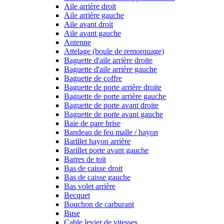
Aile arrière droit
Aile arrière gauche
Aile avant droit
Aile avant gauche
Antenne
Attelage (boule de remorquage)
Baguette d'aile arrière droite
Baguette d'aile arrière gauche
Baguette de coffre
Baguette de porte arrière droite
Baguette de porte arrière gauche
Baguette de porte avant droite
Baguette de porte avant gauche
Baie de pare brise
Bandeau de feu malle / hayon
Barillet hayon arrière
Barillet porte avant gauche
Barres de toit
Bas de caisse droit
Bas de caisse gauche
Bas volet arrière
Becquet
Bouchon de carburant
Buse
Cable levier de vitesses