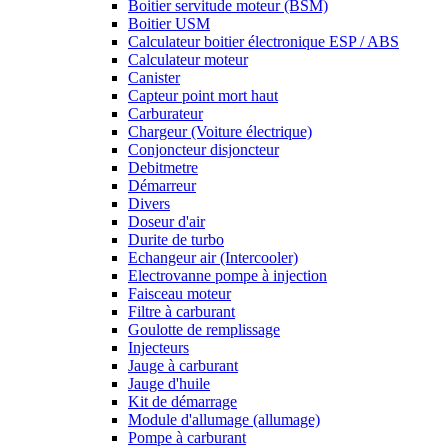
Boitier servitude moteur (BSM)
Boitier USM
Calculateur boitier électronique ESP / ABS
Calculateur moteur
Canister
Capteur point mort haut
Carburateur
Chargeur (Voiture électrique)
Conjoncteur disjoncteur
Debitmetre
Démarreur
Divers
Doseur d'air
Durite de turbo
Echangeur air (Intercooler)
Electrovanne pompe à injection
Faisceau moteur
Filtre à carburant
Goulotte de remplissage
Injecteurs
Jauge à carburant
Jauge d'huile
Kit de démarrage
Module d'allumage (allumage)
Pompe à carburant