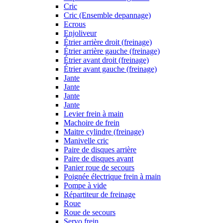
Cric
Cric (Ensemble depannage)
Ecrous
Enjoliveur
Étrier arrière droit (freinage)
Étrier arrière gauche (freinage)
Étrier avant droit (freinage)
Étrier avant gauche (freinage)
Jante
Jante
Jante
Jante
Levier frein à main
Machoire de frein
Maitre cylindre (freinage)
Manivelle cric
Paire de disques arrière
Paire de disques avant
Panier roue de secours
Poignée électrique frein à main
Pompe à vide
Répartiteur de freinage
Roue
Roue de secours
Servo frein