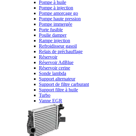
Pompe à huile
Pompe à injection
Pompe amorçage go
Pompe haute pression
Pompe immergée
Porte fusible
Poulie damper
Rampe injection
Refroidisseur gasoil
Relais de préchauffage
Réservoir
Réservoir AdBlue
Réservoir cerine
Sonde lambda
Support alternateur
Support de filtre carburant
Support filtre à huile
Turbo
Vanne EGR