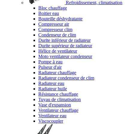
Refroidissement, climatisation
Bloc chauffage
Boitier eau
Bouteille déshydratante
Compresseur air
Compresseur clim
Condenseur de clim
Durite inférieur de radiateur
Durite supérieur de radiateur
Hélice de ventilateur
Moto ventilateur condenseur
Pompe à eau
Pulseur d'air
Radiateur chauffage
Radiateur condenseur de clim
Radiateur eau
Radiateur huile
Résistance chauffage
Tuyau de climatisation
Vase d'expansion
Ventilateur chauffage
Ventilateur eau
Viscocoupler