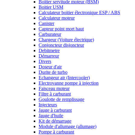
Boitier servitude moteur (BSM)
Boitier USM
Calculateur boitier électronique ESP / ABS
Calculateur moteur
Canister
Capteur point mort haut
Carburateur
Chargeur (Voiture électrique)
Conjoncteur disjoncteur
Debitmetre
Démarreur
Divers
Doseur d'air
Durite de turbo
Echangeur air (Intercooler)
Electrovanne pompe à injection
Faisceau moteur
Filtre à carburant
Goulotte de remplissage
Injecteurs
Jauge à carburant
Jauge d'huile
Kit de démarrage
Module d'allumage (allumage)
Pompe à carburant