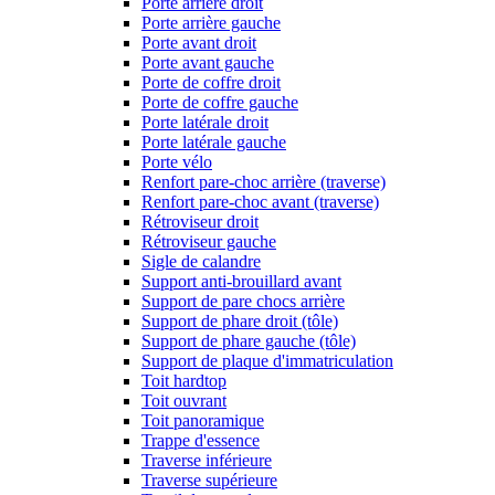
Porte arrière droit
Porte arrière gauche
Porte avant droit
Porte avant gauche
Porte de coffre droit
Porte de coffre gauche
Porte latérale droit
Porte latérale gauche
Porte vélo
Renfort pare-choc arrière (traverse)
Renfort pare-choc avant (traverse)
Rétroviseur droit
Rétroviseur gauche
Sigle de calandre
Support anti-brouillard avant
Support de pare chocs arrière
Support de phare droit (tôle)
Support de phare gauche (tôle)
Support de plaque d'immatriculation
Toit hardtop
Toit ouvrant
Toit panoramique
Trappe d'essence
Traverse inférieure
Traverse supérieure