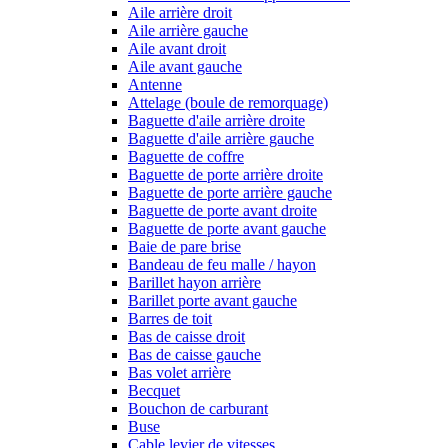
Aile arrière droit
Aile arrière gauche
Aile avant droit
Aile avant gauche
Antenne
Attelage (boule de remorquage)
Baguette d'aile arrière droite
Baguette d'aile arrière gauche
Baguette de coffre
Baguette de porte arrière droite
Baguette de porte arrière gauche
Baguette de porte avant droite
Baguette de porte avant gauche
Baie de pare brise
Bandeau de feu malle / hayon
Barillet hayon arrière
Barillet porte avant gauche
Barres de toit
Bas de caisse droit
Bas de caisse gauche
Bas volet arrière
Becquet
Bouchon de carburant
Buse
Cable levier de vitesses