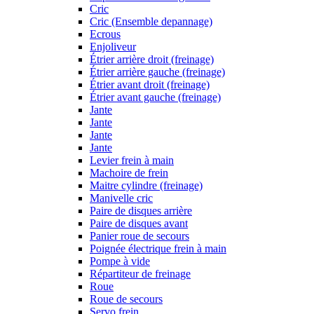
Cric
Cric (Ensemble depannage)
Ecrous
Enjoliveur
Étrier arrière droit (freinage)
Étrier arrière gauche (freinage)
Étrier avant droit (freinage)
Étrier avant gauche (freinage)
Jante
Jante
Jante
Jante
Levier frein à main
Machoire de frein
Maitre cylindre (freinage)
Manivelle cric
Paire de disques arrière
Paire de disques avant
Panier roue de secours
Poignée électrique frein à main
Pompe à vide
Répartiteur de freinage
Roue
Roue de secours
Servo frein