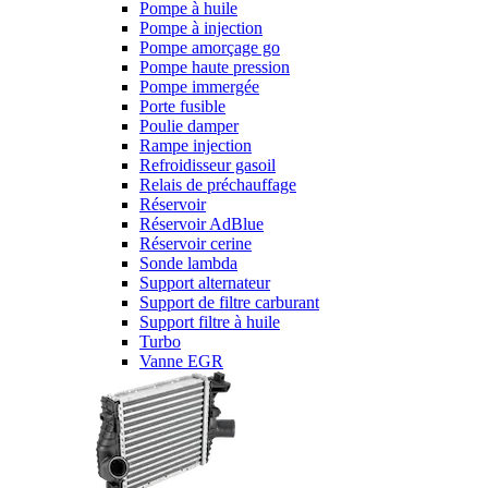
Pompe à huile
Pompe à injection
Pompe amorçage go
Pompe haute pression
Pompe immergée
Porte fusible
Poulie damper
Rampe injection
Refroidisseur gasoil
Relais de préchauffage
Réservoir
Réservoir AdBlue
Réservoir cerine
Sonde lambda
Support alternateur
Support de filtre carburant
Support filtre à huile
Turbo
Vanne EGR