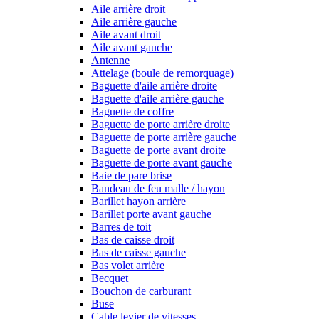
Aile arrière droit
Aile arrière gauche
Aile avant droit
Aile avant gauche
Antenne
Attelage (boule de remorquage)
Baguette d'aile arrière droite
Baguette d'aile arrière gauche
Baguette de coffre
Baguette de porte arrière droite
Baguette de porte arrière gauche
Baguette de porte avant droite
Baguette de porte avant gauche
Baie de pare brise
Bandeau de feu malle / hayon
Barillet hayon arrière
Barillet porte avant gauche
Barres de toit
Bas de caisse droit
Bas de caisse gauche
Bas volet arrière
Becquet
Bouchon de carburant
Buse
Cable levier de vitesses