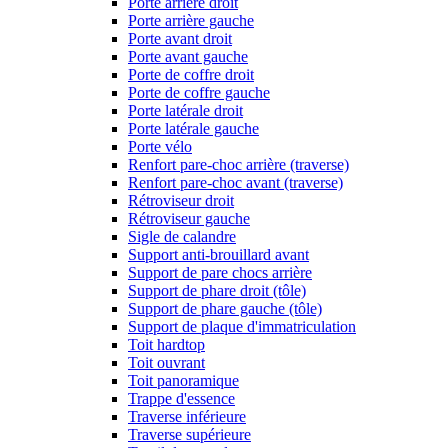
Porte arrière droit
Porte arrière gauche
Porte avant droit
Porte avant gauche
Porte de coffre droit
Porte de coffre gauche
Porte latérale droit
Porte latérale gauche
Porte vélo
Renfort pare-choc arrière (traverse)
Renfort pare-choc avant (traverse)
Rétroviseur droit
Rétroviseur gauche
Sigle de calandre
Support anti-brouillard avant
Support de pare chocs arrière
Support de phare droit (tôle)
Support de phare gauche (tôle)
Support de plaque d'immatriculation
Toit hardtop
Toit ouvrant
Toit panoramique
Trappe d'essence
Traverse inférieure
Traverse supérieure