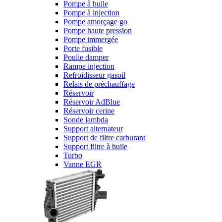
Pompe à huile
Pompe à injection
Pompe amorçage go
Pompe haute pression
Pompe immergée
Porte fusible
Poulie damper
Rampe injection
Refroidisseur gasoil
Relais de préchauffage
Réservoir
Réservoir AdBlue
Réservoir cerine
Sonde lambda
Support alternateur
Support de filtre carburant
Support filtre à huile
Turbo
Vanne EGR