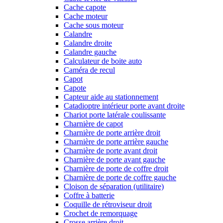
Cache capote
Cache moteur
Cache sous moteur
Calandre
Calandre droite
Calandre gauche
Calculateur de boite auto
Caméra de recul
Capot
Capote
Capteur aide au stationnement
Catadioptre intérieur porte avant droite
Chariot porte latérale coulissante
Charnière de capot
Charnière de porte arrière droit
Charnière de porte arrière gauche
Charnière de porte avant droit
Charnière de porte avant gauche
Charnière de porte de coffre droit
Charnière de porte de coffre gauche
Cloison de séparation (utilitaire)
Coffre à batterie
Coquille de rétroviseur droit
Crochet de remorquage
Crosse arrière droit