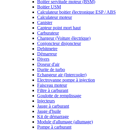
Boitier servitude moteur (BSM)
Boitier USM
Calculateur boitier électronique ESP / ABS
Calculateur moteur
Canister
Capteur point mort haut
Carburateur
Chargeur (Voiture électrique)
Conjoncteur disjoncteur
Debitmetre
Démarreur
Divers
Doseur d'air
Durite de turbo
Echangeur air (Intercooler)
Electrovanne pompe à injection
Faisceau moteur
Filtre à carburant
Goulotte de remplissage
Injecteurs
Jauge à carburant
Jauge d'huile
Kit de démarrage
Module d'allumage (allumage)
Pompe à carburant