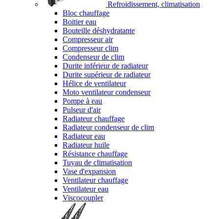
Refroidissement, climatisation
Bloc chauffage
Boitier eau
Bouteille déshydratante
Compresseur air
Compresseur clim
Condenseur de clim
Durite inférieur de radiateur
Durite supérieur de radiateur
Hélice de ventilateur
Moto ventilateur condenseur
Pompe à eau
Pulseur d'air
Radiateur chauffage
Radiateur condenseur de clim
Radiateur eau
Radiateur huile
Résistance chauffage
Tuyau de climatisation
Vase d'expansion
Ventilateur chauffage
Ventilateur eau
Viscocoupler