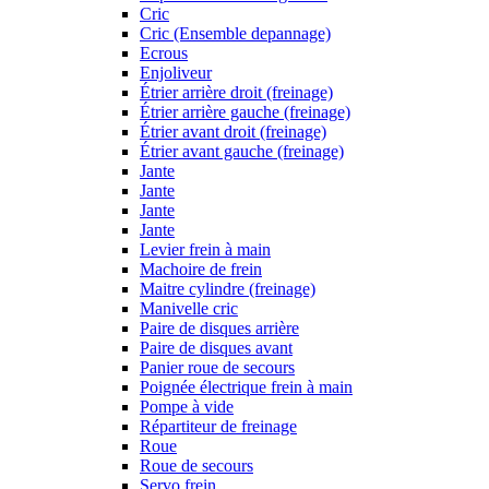
Cric
Cric (Ensemble depannage)
Ecrous
Enjoliveur
Étrier arrière droit (freinage)
Étrier arrière gauche (freinage)
Étrier avant droit (freinage)
Étrier avant gauche (freinage)
Jante
Jante
Jante
Jante
Levier frein à main
Machoire de frein
Maitre cylindre (freinage)
Manivelle cric
Paire de disques arrière
Paire de disques avant
Panier roue de secours
Poignée électrique frein à main
Pompe à vide
Répartiteur de freinage
Roue
Roue de secours
Servo frein