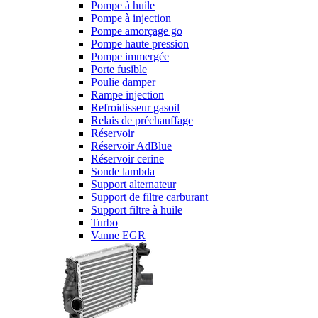
Pompe à huile
Pompe à injection
Pompe amorçage go
Pompe haute pression
Pompe immergée
Porte fusible
Poulie damper
Rampe injection
Refroidisseur gasoil
Relais de préchauffage
Réservoir
Réservoir AdBlue
Réservoir cerine
Sonde lambda
Support alternateur
Support de filtre carburant
Support filtre à huile
Turbo
Vanne EGR