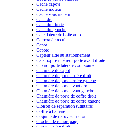
Cache capote
Cache moteur
Cache sous moteur
Calandre
Calandre droite
Calandre gauche
Calculateur de boite auto
Caméra de recul
Capot
Capote
Capteur aide au stationnement
Catadioptre intérieur porte avant droite
Chariot porte latérale coulissante
Charnière de capot
Charnière de porte arrière droit
Charnière de porte arrière gauche
Charnière de porte avant droit
Charnière de porte avant gauche
Charnière de porte de coffre droit
Charnière de porte de coffre gauche
Cloison de séparation (utilitaire)
Coffre à batterie
Coquille de rétroviseur droit
Crochet de remorquage
Crosse arrière droit