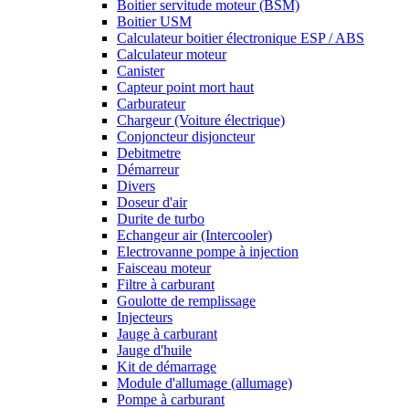
Boitier servitude moteur (BSM)
Boitier USM
Calculateur boitier électronique ESP / ABS
Calculateur moteur
Canister
Capteur point mort haut
Carburateur
Chargeur (Voiture électrique)
Conjoncteur disjoncteur
Debitmetre
Démarreur
Divers
Doseur d'air
Durite de turbo
Echangeur air (Intercooler)
Electrovanne pompe à injection
Faisceau moteur
Filtre à carburant
Goulotte de remplissage
Injecteurs
Jauge à carburant
Jauge d'huile
Kit de démarrage
Module d'allumage (allumage)
Pompe à carburant