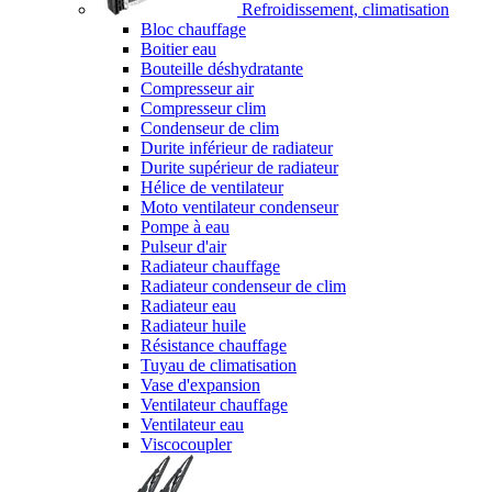
Refroidissement, climatisation
Bloc chauffage
Boitier eau
Bouteille déshydratante
Compresseur air
Compresseur clim
Condenseur de clim
Durite inférieur de radiateur
Durite supérieur de radiateur
Hélice de ventilateur
Moto ventilateur condenseur
Pompe à eau
Pulseur d'air
Radiateur chauffage
Radiateur condenseur de clim
Radiateur eau
Radiateur huile
Résistance chauffage
Tuyau de climatisation
Vase d'expansion
Ventilateur chauffage
Ventilateur eau
Viscocoupler