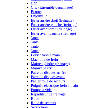
Cric
Cric (Ensemble depannage)
Ecrous
Enjoliveur
Étrier arrière droit (freinage)
Étrier arrière gauche (freinage)
Étrier avant droit (freinage)
Étrier avant gauche (freinage)
Jante
Jante
Jante
Jante
Levier frein à main
Machoire de frein
Maitre cylindre (freinage)
Manivelle cric
Paire de disques arrière
Paire de disques avant
Panier roue de secours
Poignée électrique frein à main
Pompe à vide
Répartiteur de freinage
Roue
Roue de secours
Servo frein