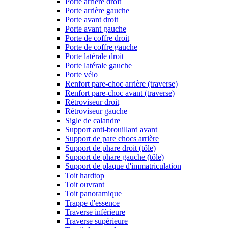
Porte arrière droit
Porte arrière gauche
Porte avant droit
Porte avant gauche
Porte de coffre droit
Porte de coffre gauche
Porte latérale droit
Porte latérale gauche
Porte vélo
Renfort pare-choc arrière (traverse)
Renfort pare-choc avant (traverse)
Rétroviseur droit
Rétroviseur gauche
Sigle de calandre
Support anti-brouillard avant
Support de pare chocs arrière
Support de phare droit (tôle)
Support de phare gauche (tôle)
Support de plaque d'immatriculation
Toit hardtop
Toit ouvrant
Toit panoramique
Trappe d'essence
Traverse inférieure
Traverse supérieure