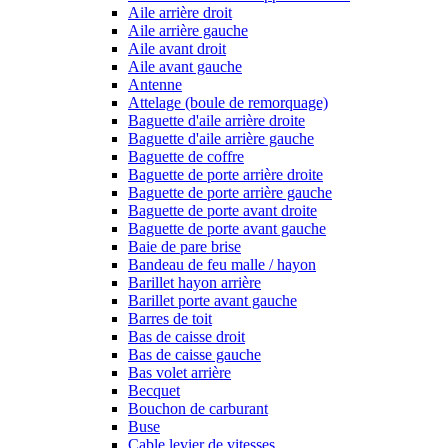
Aile arrière droit
Aile arrière gauche
Aile avant droit
Aile avant gauche
Antenne
Attelage (boule de remorquage)
Baguette d'aile arrière droite
Baguette d'aile arrière gauche
Baguette de coffre
Baguette de porte arrière droite
Baguette de porte arrière gauche
Baguette de porte avant droite
Baguette de porte avant gauche
Baie de pare brise
Bandeau de feu malle / hayon
Barillet hayon arrière
Barillet porte avant gauche
Barres de toit
Bas de caisse droit
Bas de caisse gauche
Bas volet arrière
Becquet
Bouchon de carburant
Buse
Cable levier de vitesses