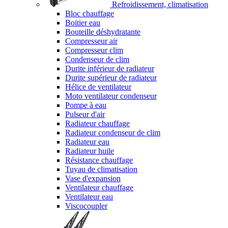
Refroidissement, climatisation
Bloc chauffage
Boitier eau
Bouteille déshydratante
Compresseur air
Compresseur clim
Condenseur de clim
Durite inférieur de radiateur
Durite supérieur de radiateur
Hélice de ventilateur
Moto ventilateur condenseur
Pompe à eau
Pulseur d'air
Radiateur chauffage
Radiateur condenseur de clim
Radiateur eau
Radiateur huile
Résistance chauffage
Tuyau de climatisation
Vase d'expansion
Ventilateur chauffage
Ventilateur eau
Viscocoupler