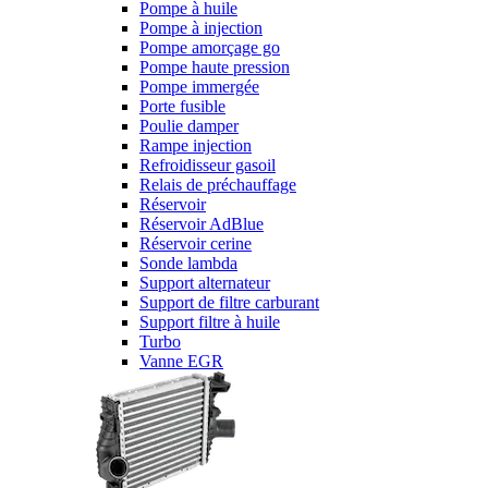
Pompe à huile
Pompe à injection
Pompe amorçage go
Pompe haute pression
Pompe immergée
Porte fusible
Poulie damper
Rampe injection
Refroidisseur gasoil
Relais de préchauffage
Réservoir
Réservoir AdBlue
Réservoir cerine
Sonde lambda
Support alternateur
Support de filtre carburant
Support filtre à huile
Turbo
Vanne EGR