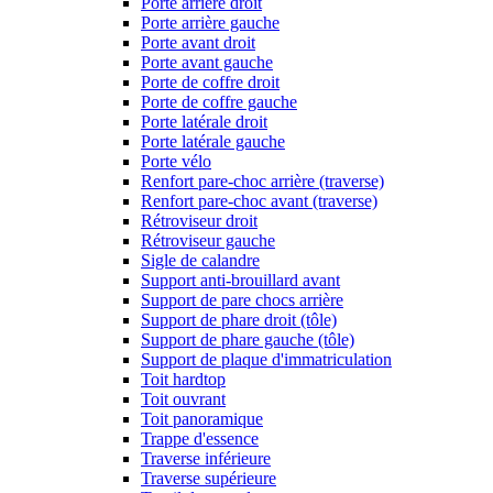
Porte arrière droit
Porte arrière gauche
Porte avant droit
Porte avant gauche
Porte de coffre droit
Porte de coffre gauche
Porte latérale droit
Porte latérale gauche
Porte vélo
Renfort pare-choc arrière (traverse)
Renfort pare-choc avant (traverse)
Rétroviseur droit
Rétroviseur gauche
Sigle de calandre
Support anti-brouillard avant
Support de pare chocs arrière
Support de phare droit (tôle)
Support de phare gauche (tôle)
Support de plaque d'immatriculation
Toit hardtop
Toit ouvrant
Toit panoramique
Trappe d'essence
Traverse inférieure
Traverse supérieure