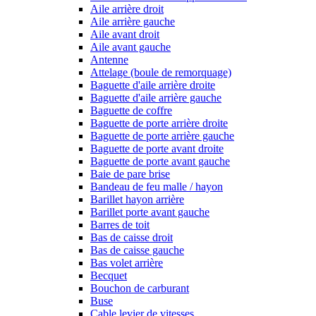
Aile arrière droit
Aile arrière gauche
Aile avant droit
Aile avant gauche
Antenne
Attelage (boule de remorquage)
Baguette d'aile arrière droite
Baguette d'aile arrière gauche
Baguette de coffre
Baguette de porte arrière droite
Baguette de porte arrière gauche
Baguette de porte avant droite
Baguette de porte avant gauche
Baie de pare brise
Bandeau de feu malle / hayon
Barillet hayon arrière
Barillet porte avant gauche
Barres de toit
Bas de caisse droit
Bas de caisse gauche
Bas volet arrière
Becquet
Bouchon de carburant
Buse
Cable levier de vitesses