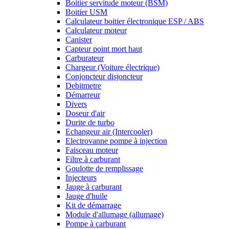
Boitier servitude moteur (BSM)
Boitier USM
Calculateur boitier électronique ESP / ABS
Calculateur moteur
Canister
Capteur point mort haut
Carburateur
Chargeur (Voiture électrique)
Conjoncteur disjoncteur
Debitmetre
Démarreur
Divers
Doseur d'air
Durite de turbo
Echangeur air (Intercooler)
Electrovanne pompe à injection
Faisceau moteur
Filtre à carburant
Goulotte de remplissage
Injecteurs
Jauge à carburant
Jauge d'huile
Kit de démarrage
Module d'allumage (allumage)
Pompe à carburant