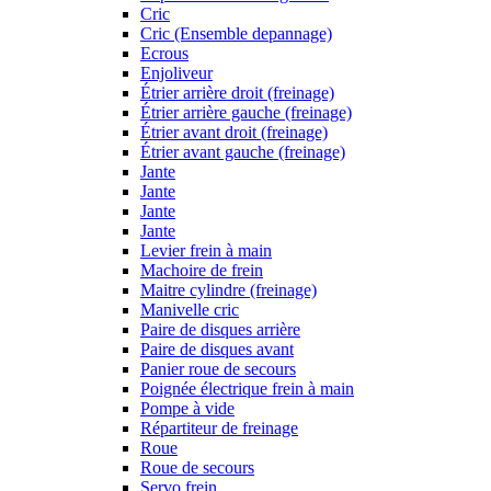
Cric
Cric (Ensemble depannage)
Ecrous
Enjoliveur
Étrier arrière droit (freinage)
Étrier arrière gauche (freinage)
Étrier avant droit (freinage)
Étrier avant gauche (freinage)
Jante
Jante
Jante
Jante
Levier frein à main
Machoire de frein
Maitre cylindre (freinage)
Manivelle cric
Paire de disques arrière
Paire de disques avant
Panier roue de secours
Poignée électrique frein à main
Pompe à vide
Répartiteur de freinage
Roue
Roue de secours
Servo frein