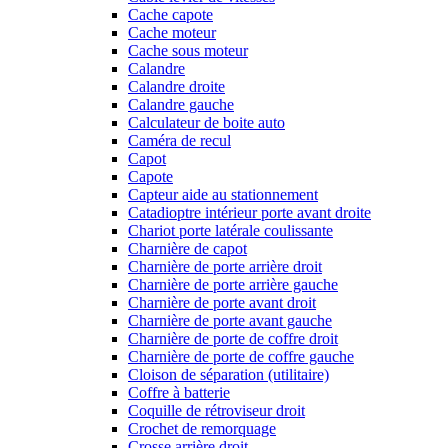
Cache capote
Cache moteur
Cache sous moteur
Calandre
Calandre droite
Calandre gauche
Calculateur de boite auto
Caméra de recul
Capot
Capote
Capteur aide au stationnement
Catadioptre intérieur porte avant droite
Chariot porte latérale coulissante
Charnière de capot
Charnière de porte arrière droit
Charnière de porte arrière gauche
Charnière de porte avant droit
Charnière de porte avant gauche
Charnière de porte de coffre droit
Charnière de porte de coffre gauche
Cloison de séparation (utilitaire)
Coffre à batterie
Coquille de rétroviseur droit
Crochet de remorquage
Crosse arrière droit