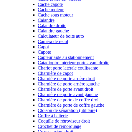
Cache capote
Cache moteur
Cache sous moteur
Calandre
Calandre droite
Calandre gauche
Calculateur de boite auto
Caméra de recul
Capot
Capote
Capteur aide au stationnement
Catadioptre intérieur porte avant droite
Chariot porte latérale coulissante
Charnière de capot
Charnière de porte arrière droit
Charnière de porte arrière gauche
Charnière de porte avant droit
Charnière de porte avant gauche
Charnière de porte de coffre droit
Charnière de porte de coffre gauche
Cloison de séparation (utilitaire)
Coffre à batterie
Coquille de rétroviseur droit
Crochet de remorquage
Crosse arrière droit