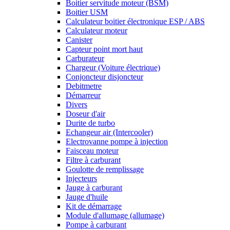
Boitier servitude moteur (BSM)
Boitier USM
Calculateur boitier électronique ESP / ABS
Calculateur moteur
Canister
Capteur point mort haut
Carburateur
Chargeur (Voiture électrique)
Conjoncteur disjoncteur
Debitmetre
Démarreur
Divers
Doseur d'air
Durite de turbo
Echangeur air (Intercooler)
Electrovanne pompe à injection
Faisceau moteur
Filtre à carburant
Goulotte de remplissage
Injecteurs
Jauge à carburant
Jauge d'huile
Kit de démarrage
Module d'allumage (allumage)
Pompe à carburant