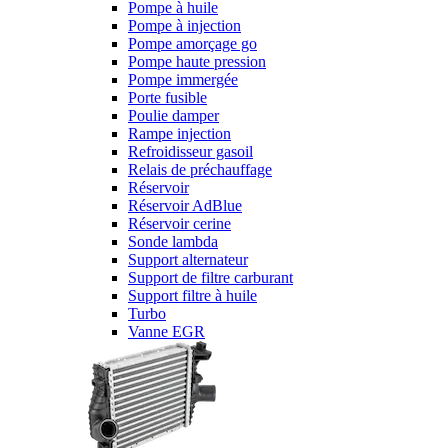
Pompe à huile
Pompe à injection
Pompe amorçage go
Pompe haute pression
Pompe immergée
Porte fusible
Poulie damper
Rampe injection
Refroidisseur gasoil
Relais de préchauffage
Réservoir
Réservoir AdBlue
Réservoir cerine
Sonde lambda
Support alternateur
Support de filtre carburant
Support filtre à huile
Turbo
Vanne EGR