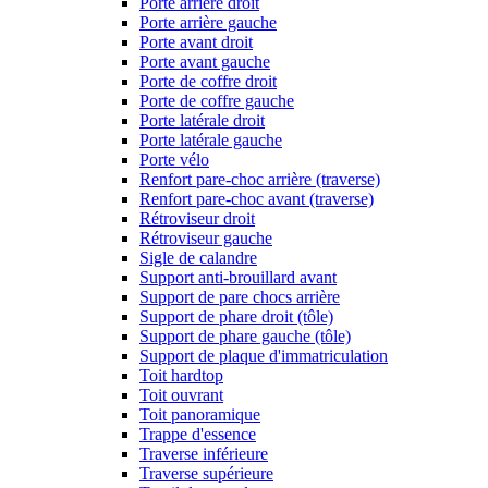
Porte arrière droit
Porte arrière gauche
Porte avant droit
Porte avant gauche
Porte de coffre droit
Porte de coffre gauche
Porte latérale droit
Porte latérale gauche
Porte vélo
Renfort pare-choc arrière (traverse)
Renfort pare-choc avant (traverse)
Rétroviseur droit
Rétroviseur gauche
Sigle de calandre
Support anti-brouillard avant
Support de pare chocs arrière
Support de phare droit (tôle)
Support de phare gauche (tôle)
Support de plaque d'immatriculation
Toit hardtop
Toit ouvrant
Toit panoramique
Trappe d'essence
Traverse inférieure
Traverse supérieure