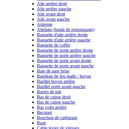
Aile arrière droit
Aile arrière gauche
Aile avant droit
Aile avant gauche
Antenne
Attelage (boule de remorquage)
Baguette d'aile arrière droite
Baguette d'aile arrière gauche
Baguette de coffre
Baguette de porte arrière droite
Baguette de porte arrière gauche
Baguette de porte avant droite
Baguette de porte avant gauche
Baie de pare brise
Bandeau de feu malle / hayon
Barillet hayon arrière
Barillet porte avant gauche
Barres de toit
Bas de caisse droit
Bas de caisse gauche
Bas volet arrière
Becquet
Bouchon de carburant
Buse
Cable levier de vitesses