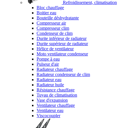
Refroidissement, climatisation
Bloc chauffage
Boitier eau
Bouteille déshydratante
Compresseur air
Compresseur clim
Condenseur de clim
Durite inférieur de radiateur
Durite supérieur de radiateur
Hélice de ventilateur
Moto ventilateur condenseur
Pompe à eau
Pulseur d'air
Radiateur chauffage
Radiateur condenseur de clim
Radiateur eau
Radiateur huile
Résistance chauffage
Tuyau de climatisation
Vase d'expansion
Ventilateur chauffage
Ventilateur eau
Viscocoupler