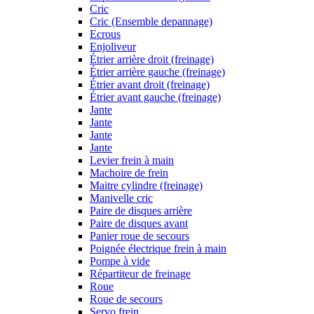
Cric
Cric (Ensemble depannage)
Ecrous
Enjoliveur
Étrier arrière droit (freinage)
Étrier arrière gauche (freinage)
Étrier avant droit (freinage)
Étrier avant gauche (freinage)
Jante
Jante
Jante
Jante
Levier frein à main
Machoire de frein
Maitre cylindre (freinage)
Manivelle cric
Paire de disques arrière
Paire de disques avant
Panier roue de secours
Poignée électrique frein à main
Pompe à vide
Répartiteur de freinage
Roue
Roue de secours
Servo frein