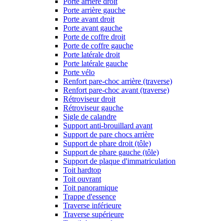
Porte arrière droit
Porte arrière gauche
Porte avant droit
Porte avant gauche
Porte de coffre droit
Porte de coffre gauche
Porte latérale droit
Porte latérale gauche
Porte vélo
Renfort pare-choc arrière (traverse)
Renfort pare-choc avant (traverse)
Rétroviseur droit
Rétroviseur gauche
Sigle de calandre
Support anti-brouillard avant
Support de pare chocs arrière
Support de phare droit (tôle)
Support de phare gauche (tôle)
Support de plaque d'immatriculation
Toit hardtop
Toit ouvrant
Toit panoramique
Trappe d'essence
Traverse inférieure
Traverse supérieure