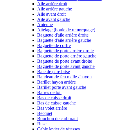
Aile arrière droit
Aile arrière gauche
Aile avant droit
Aile avant gauche
Antenne
Attelage (boule de remorquage)
Baguette d'aile arrière droite
Baguette d'aile arrière gauche
Baguette de coffre
Baguette de porte arrière droite
Baguette de porte arrière gauche
Baguette de porte avant droite
Baguette de porte avant gauche
Baie de pare brise
Bandeau de feu malle / hayon
Barillet hayon arrière
Barillet porte avant gauche
Barres de toit
Bas de caisse droit
Bas de caisse gauche
Bas volet arrière
Becquet
Bouchon de carburant
Buse
Cable levier de vitesses