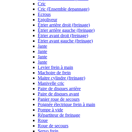
Cric
Cric (Ensemble depannage)
Ecrous
Enjoliveur
Étrier arrière droit (freinage)
Étrier arrière gauche (freinage)
Étrier avant droit (freinage)
Étrier avant gauche (freinage)
Jante
Jante
Jante
Jante
Levier frein à main
Machoire de frein
Maitre cylindre (freinage)
Manivelle cric
Paire de disques arrière
Paire de disques avant
Panier roue de secours
Poignée électrique frein à main
Pompe à vide
Répartiteur de freinage
Roue
Roue de secours
Servo frein