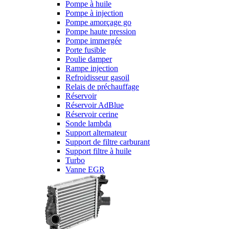
Pompe à huile
Pompe à injection
Pompe amorçage go
Pompe haute pression
Pompe immergée
Porte fusible
Poulie damper
Rampe injection
Refroidisseur gasoil
Relais de préchauffage
Réservoir
Réservoir AdBlue
Réservoir cerine
Sonde lambda
Support alternateur
Support de filtre carburant
Support filtre à huile
Turbo
Vanne EGR