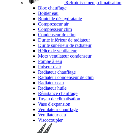
Refroidissement, climatisation
Bloc chauffage
Boitier eau
Bouteille déshydratante
Compresseur air
Compresseur clim
Condenseur de clim
Durite inférieur de radiateur
Durite supérieur de radiateur
Hélice de ventilateur
Moto ventilateur condenseur
Pompe à eau
Pulseur d'air
Radiateur chauffage
Radiateur condenseur de clim
Radiateur eau
Radiateur huile
Résistance chauffage
Tuyau de climatisation
Vase d'expansion
Ventilateur chauffage
Ventilateur eau
Viscocoupler