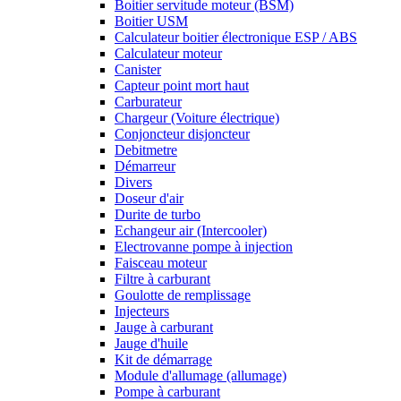
Boitier servitude moteur (BSM)
Boitier USM
Calculateur boitier électronique ESP / ABS
Calculateur moteur
Canister
Capteur point mort haut
Carburateur
Chargeur (Voiture électrique)
Conjoncteur disjoncteur
Debitmetre
Démarreur
Divers
Doseur d'air
Durite de turbo
Echangeur air (Intercooler)
Electrovanne pompe à injection
Faisceau moteur
Filtre à carburant
Goulotte de remplissage
Injecteurs
Jauge à carburant
Jauge d'huile
Kit de démarrage
Module d'allumage (allumage)
Pompe à carburant