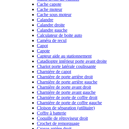
Cache capote
Cache moteur
Cache sous moteur
Calandre
Calandre droite
Calandre gauche
Calculateur de boite auto
Caméra de recul
Capot
Capote
Capteur aide au stationnement
Catadioptre intérieur porte avant droite
Chariot porte latérale coulissante
Charnière de capot
Charnière de porte arrière droit
Charnière de porte arrière gauche
Charnière de porte avant droit
Charnière de porte avant gauche
Charnière de porte de coffre droit
Charnière de porte de coffre gauche
Cloison de séparation (utilitaire)
Coffre à batterie
Coquille de rétroviseur droit
Crochet de remorquage
Crosse arrière droit