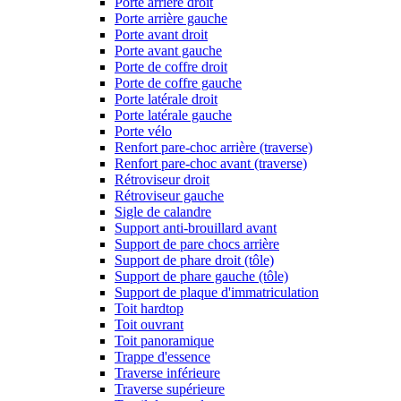
Porte arrière droit
Porte arrière gauche
Porte avant droit
Porte avant gauche
Porte de coffre droit
Porte de coffre gauche
Porte latérale droit
Porte latérale gauche
Porte vélo
Renfort pare-choc arrière (traverse)
Renfort pare-choc avant (traverse)
Rétroviseur droit
Rétroviseur gauche
Sigle de calandre
Support anti-brouillard avant
Support de pare chocs arrière
Support de phare droit (tôle)
Support de phare gauche (tôle)
Support de plaque d'immatriculation
Toit hardtop
Toit ouvrant
Toit panoramique
Trappe d'essence
Traverse inférieure
Traverse supérieure