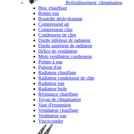
Refroidissement, climatisation
Bloc chauffage
Boitier eau
Bouteille déshydratante
Compresseur air
Compresseur clim
Condenseur de clim
Durite inférieur de radiateur
Durite supérieur de radiateur
Hélice de ventilateur
Moto ventilateur condenseur
Pompe à eau
Pulseur d'air
Radiateur chauffage
Radiateur condenseur de clim
Radiateur eau
Radiateur huile
Résistance chauffage
Tuyau de climatisation
Vase d'expansion
Ventilateur chauffage
Ventilateur eau
Viscocoupler