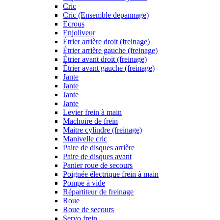
Cric
Cric (Ensemble depannage)
Ecrous
Enjoliveur
Étrier arrière droit (freinage)
Étrier arrière gauche (freinage)
Étrier avant droit (freinage)
Étrier avant gauche (freinage)
Jante
Jante
Jante
Jante
Levier frein à main
Machoire de frein
Maitre cylindre (freinage)
Manivelle cric
Paire de disques arrière
Paire de disques avant
Panier roue de secours
Poignée électrique frein à main
Pompe à vide
Répartiteur de freinage
Roue
Roue de secours
Servo frein