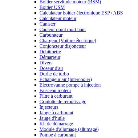
Boitier servitude moteur (BSM)
Boitier USM
Calculateur boitier électronique ESP / ABS
Calculateur moteur
Canister
Capteur point mort haut
Carburateur
Chargeur (Voiture électrique)
Conjoncteur disjoncteur
Debitmetre
Démarreur
Divers
Doseur d'air
Durite de turbo
Echangeur air (Intercooler)
Electrovanne pompe à injection
Faisceau moteur
Filtre à carburant
Goulotte de remplissage
Injecteurs
Jauge à carburant
Jauge d'huile
Kit de démarrage
Module d'allumage (allumage)
Pompe à carburant