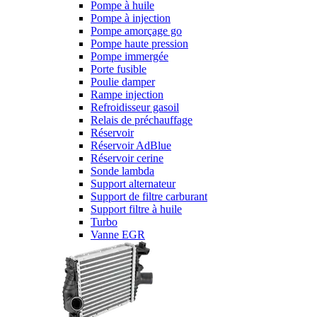
Pompe à huile
Pompe à injection
Pompe amorçage go
Pompe haute pression
Pompe immergée
Porte fusible
Poulie damper
Rampe injection
Refroidisseur gasoil
Relais de préchauffage
Réservoir
Réservoir AdBlue
Réservoir cerine
Sonde lambda
Support alternateur
Support de filtre carburant
Support filtre à huile
Turbo
Vanne EGR