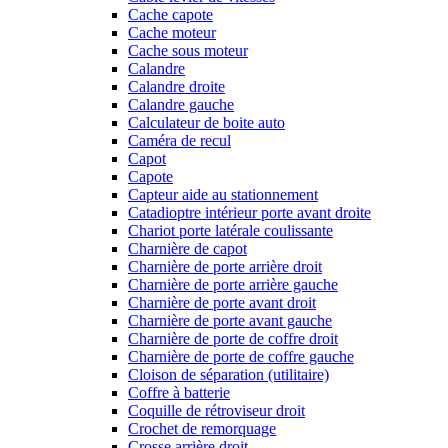
Cache capote
Cache moteur
Cache sous moteur
Calandre
Calandre droite
Calandre gauche
Calculateur de boite auto
Caméra de recul
Capot
Capote
Capteur aide au stationnement
Catadioptre intérieur porte avant droite
Chariot porte latérale coulissante
Charnière de capot
Charnière de porte arrière droit
Charnière de porte arrière gauche
Charnière de porte avant droit
Charnière de porte avant gauche
Charnière de porte de coffre droit
Charnière de porte de coffre gauche
Cloison de séparation (utilitaire)
Coffre à batterie
Coquille de rétroviseur droit
Crochet de remorquage
Crosse arrière droit