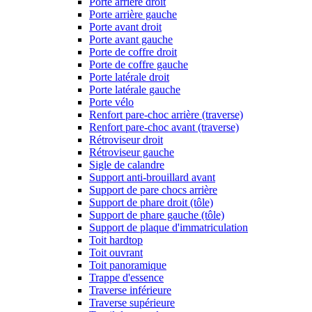
Porte arrière droit
Porte arrière gauche
Porte avant droit
Porte avant gauche
Porte de coffre droit
Porte de coffre gauche
Porte latérale droit
Porte latérale gauche
Porte vélo
Renfort pare-choc arrière (traverse)
Renfort pare-choc avant (traverse)
Rétroviseur droit
Rétroviseur gauche
Sigle de calandre
Support anti-brouillard avant
Support de pare chocs arrière
Support de phare droit (tôle)
Support de phare gauche (tôle)
Support de plaque d'immatriculation
Toit hardtop
Toit ouvrant
Toit panoramique
Trappe d'essence
Traverse inférieure
Traverse supérieure