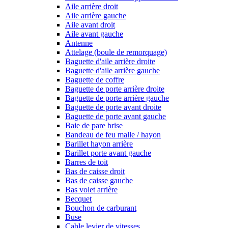
Aile arrière droit
Aile arrière gauche
Aile avant droit
Aile avant gauche
Antenne
Attelage (boule de remorquage)
Baguette d'aile arrière droite
Baguette d'aile arrière gauche
Baguette de coffre
Baguette de porte arrière droite
Baguette de porte arrière gauche
Baguette de porte avant droite
Baguette de porte avant gauche
Baie de pare brise
Bandeau de feu malle / hayon
Barillet hayon arrière
Barillet porte avant gauche
Barres de toit
Bas de caisse droit
Bas de caisse gauche
Bas volet arrière
Becquet
Bouchon de carburant
Buse
Cable levier de vitesses