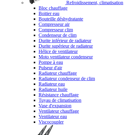
Refroidissement, climatisation
Bloc chauffage
Boitier eau
Bouteille déshydratante
Compresseur air
Compresseur clim
Condenseur de clim
Durite inférieur de radiateur
Durite supérieur de radiateur
Hélice de ventilateur
Moto ventilateur condenseur
Pompe à eau
Pulseur d'air
Radiateur chauffage
Radiateur condenseur de clim
Radiateur eau
Radiateur huile
Résistance chauffage
Tuyau de climatisation
Vase d'expansion
Ventilateur chauffage
Ventilateur eau
Viscocoupler