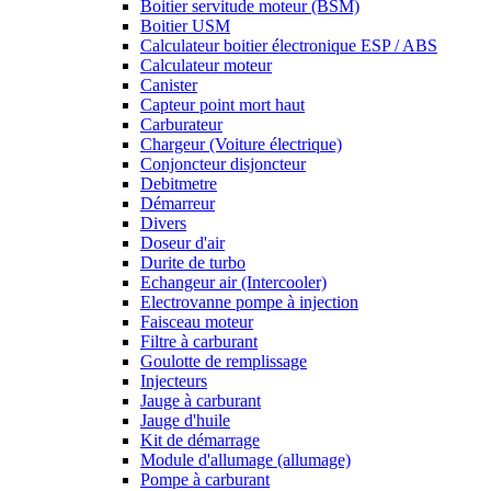
Boitier servitude moteur (BSM)
Boitier USM
Calculateur boitier électronique ESP / ABS
Calculateur moteur
Canister
Capteur point mort haut
Carburateur
Chargeur (Voiture électrique)
Conjoncteur disjoncteur
Debitmetre
Démarreur
Divers
Doseur d'air
Durite de turbo
Echangeur air (Intercooler)
Electrovanne pompe à injection
Faisceau moteur
Filtre à carburant
Goulotte de remplissage
Injecteurs
Jauge à carburant
Jauge d'huile
Kit de démarrage
Module d'allumage (allumage)
Pompe à carburant