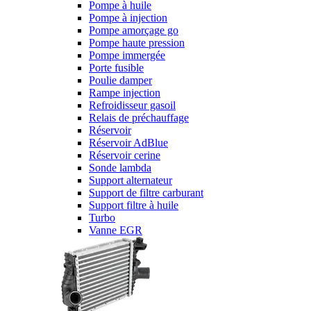
Pompe à huile
Pompe à injection
Pompe amorçage go
Pompe haute pression
Pompe immergée
Porte fusible
Poulie damper
Rampe injection
Refroidisseur gasoil
Relais de préchauffage
Réservoir
Réservoir AdBlue
Réservoir cerine
Sonde lambda
Support alternateur
Support de filtre carburant
Support filtre à huile
Turbo
Vanne EGR