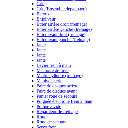
Cric
Cric (Ensemble depannage)
Ecrous
Enjoliveur
Étrier arrière droit (freinage)
Étrier arrière gauche (freinage)
Étrier avant droit (freinage)
Étrier avant gauche (freinage)
Jante
Jante
Jante
Jante
Levier frein à main
Machoire de frein
Maitre cylindre (freinage)
Manivelle cric
Paire de disques arrière
Paire de disques avant
Panier roue de secours
Poignée électrique frein à main
Pompe à vide
Répartiteur de freinage
Roue
Roue de secours
Servo frein