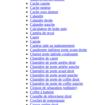
Cache capote
Cache moteur
Cache sous moteur
Calandre
Calandre droite
Calandre gauche
Calculateur de boite auto
Caméra de recul
Capot
Capote
Capteur aide au stationnement
Catadioptre intérieur porte avant droite
Chariot porte latérale coulissante
Charnière de capot
Charnière de porte arrière droit
Charnière de porte arrière gauche
Charnière de porte avant droit
Charnière de porte avant gauche
Charnière de porte de coffre droit
Charnière de porte de coffre gauche
Cloison de séparation (utilitaire)
Coffre à batterie
Coquille de rétroviseur droit
Crochet de remorquage
Crosse arrière droit