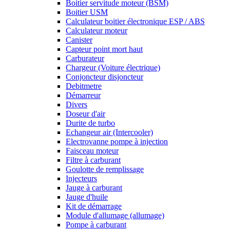
Boitier servitude moteur (BSM)
Boitier USM
Calculateur boitier électronique ESP / ABS
Calculateur moteur
Canister
Capteur point mort haut
Carburateur
Chargeur (Voiture électrique)
Conjoncteur disjoncteur
Debitmetre
Démarreur
Divers
Doseur d'air
Durite de turbo
Echangeur air (Intercooler)
Electrovanne pompe à injection
Faisceau moteur
Filtre à carburant
Goulotte de remplissage
Injecteurs
Jauge à carburant
Jauge d'huile
Kit de démarrage
Module d'allumage (allumage)
Pompe à carburant