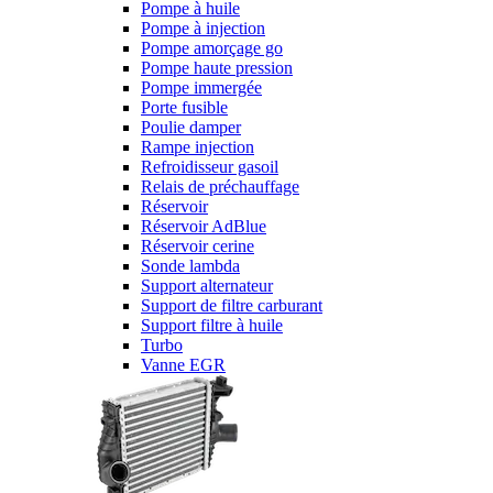
Pompe à huile
Pompe à injection
Pompe amorçage go
Pompe haute pression
Pompe immergée
Porte fusible
Poulie damper
Rampe injection
Refroidisseur gasoil
Relais de préchauffage
Réservoir
Réservoir AdBlue
Réservoir cerine
Sonde lambda
Support alternateur
Support de filtre carburant
Support filtre à huile
Turbo
Vanne EGR