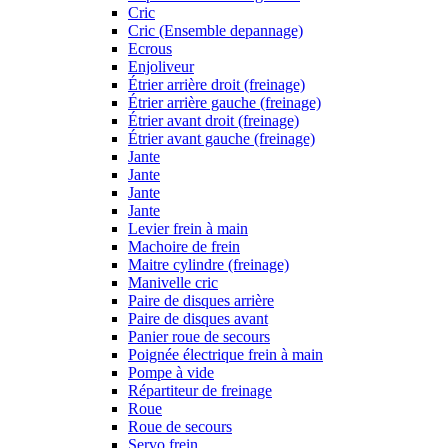
Cric
Cric (Ensemble depannage)
Ecrous
Enjoliveur
Étrier arrière droit (freinage)
Étrier arrière gauche (freinage)
Étrier avant droit (freinage)
Étrier avant gauche (freinage)
Jante
Jante
Jante
Jante
Levier frein à main
Machoire de frein
Maitre cylindre (freinage)
Manivelle cric
Paire de disques arrière
Paire de disques avant
Panier roue de secours
Poignée électrique frein à main
Pompe à vide
Répartiteur de freinage
Roue
Roue de secours
Servo frein