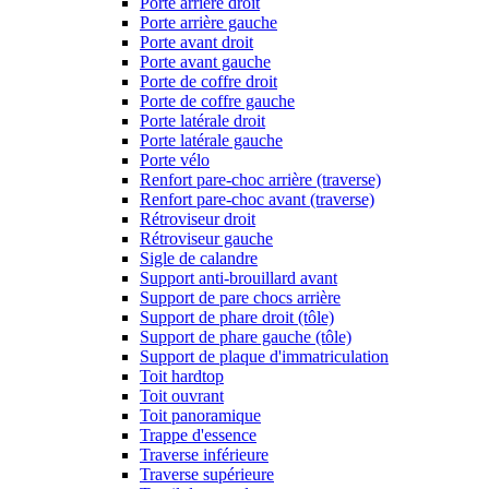
Porte arrière droit
Porte arrière gauche
Porte avant droit
Porte avant gauche
Porte de coffre droit
Porte de coffre gauche
Porte latérale droit
Porte latérale gauche
Porte vélo
Renfort pare-choc arrière (traverse)
Renfort pare-choc avant (traverse)
Rétroviseur droit
Rétroviseur gauche
Sigle de calandre
Support anti-brouillard avant
Support de pare chocs arrière
Support de phare droit (tôle)
Support de phare gauche (tôle)
Support de plaque d'immatriculation
Toit hardtop
Toit ouvrant
Toit panoramique
Trappe d'essence
Traverse inférieure
Traverse supérieure