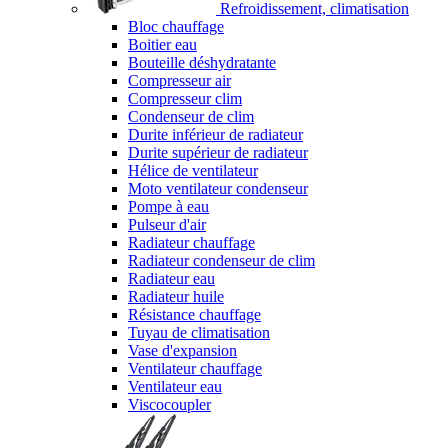
Refroidissement, climatisation
Bloc chauffage
Boitier eau
Bouteille déshydratante
Compresseur air
Compresseur clim
Condenseur de clim
Durite inférieur de radiateur
Durite supérieur de radiateur
Hélice de ventilateur
Moto ventilateur condenseur
Pompe à eau
Pulseur d'air
Radiateur chauffage
Radiateur condenseur de clim
Radiateur eau
Radiateur huile
Résistance chauffage
Tuyau de climatisation
Vase d'expansion
Ventilateur chauffage
Ventilateur eau
Viscocoupler