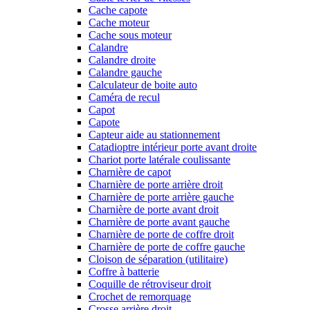
Cache capote
Cache moteur
Cache sous moteur
Calandre
Calandre droite
Calandre gauche
Calculateur de boite auto
Caméra de recul
Capot
Capote
Capteur aide au stationnement
Catadioptre intérieur porte avant droite
Chariot porte latérale coulissante
Charnière de capot
Charnière de porte arrière droit
Charnière de porte arrière gauche
Charnière de porte avant droit
Charnière de porte avant gauche
Charnière de porte de coffre droit
Charnière de porte de coffre gauche
Cloison de séparation (utilitaire)
Coffre à batterie
Coquille de rétroviseur droit
Crochet de remorquage
Crosse arrière droit