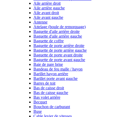
Aile arrière droit
Aile arrière gauche
Aile avant droit
Aile avant gauche
Antenne
Attelage (boule de remorquage)
Baguette d'aile arrière droite
Baguette d'aile arrière gauche
Baguette de coffre
Baguette de porte arrière droite
Baguette de porte arrière gauche
Baguette de porte avant droite
Baguette de porte avant gauche
Baie de pare brise
Bandeau de feu malle / hayon
Barillet hayon arrière
Barillet porte avant gauche
Barres de toit
Bas de caisse droit
Bas de caisse gauche
Bas volet arrière
Becquet
Bouchon de carburant
Buse
Cable levier de vitesses