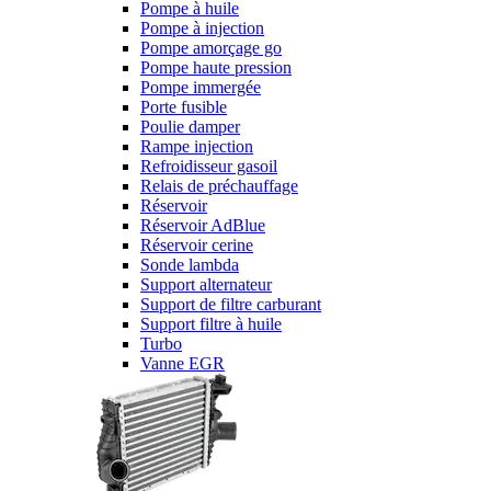
Pompe à huile
Pompe à injection
Pompe amorçage go
Pompe haute pression
Pompe immergée
Porte fusible
Poulie damper
Rampe injection
Refroidisseur gasoil
Relais de préchauffage
Réservoir
Réservoir AdBlue
Réservoir cerine
Sonde lambda
Support alternateur
Support de filtre carburant
Support filtre à huile
Turbo
Vanne EGR