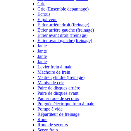
Cric
Cric (Ensemble depannage)
Ecrous
Enjoliveur
Étrier arrière droit (freinage)
Étrier arrière gauche (freinage)
Étrier avant droit (freinage)
Étrier avant gauche (freinage)
Jante
Jante
Jante
Jante
Levier frein à main
Machoire de frein
Maitre cylindre (freinage)
Manivelle cric
Paire de disques arrière
Paire de disques avant
Panier roue de secours
Poignée électrique frein à main
Pompe à vide
Répartiteur de freinage
Roue
Roue de secours
Servo frein