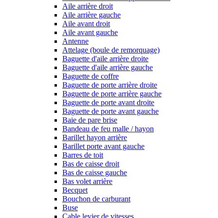
Aile arrière droit
Aile arrière gauche
Aile avant droit
Aile avant gauche
Antenne
Attelage (boule de remorquage)
Baguette d'aile arrière droite
Baguette d'aile arrière gauche
Baguette de coffre
Baguette de porte arrière droite
Baguette de porte arrière gauche
Baguette de porte avant droite
Baguette de porte avant gauche
Baie de pare brise
Bandeau de feu malle / hayon
Barillet hayon arrière
Barillet porte avant gauche
Barres de toit
Bas de caisse droit
Bas de caisse gauche
Bas volet arrière
Becquet
Bouchon de carburant
Buse
Cable levier de vitesses