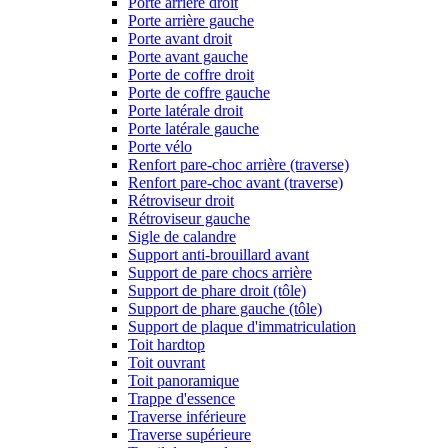
Porte arrière droit
Porte arrière gauche
Porte avant droit
Porte avant gauche
Porte de coffre droit
Porte de coffre gauche
Porte latérale droit
Porte latérale gauche
Porte vélo
Renfort pare-choc arrière (traverse)
Renfort pare-choc avant (traverse)
Rétroviseur droit
Rétroviseur gauche
Sigle de calandre
Support anti-brouillard avant
Support de pare chocs arrière
Support de phare droit (tôle)
Support de phare gauche (tôle)
Support de plaque d'immatriculation
Toit hardtop
Toit ouvrant
Toit panoramique
Trappe d'essence
Traverse inférieure
Traverse supérieure