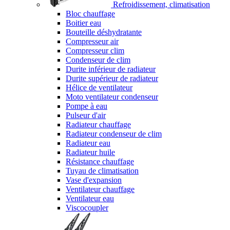
Refroidissement, climatisation
Bloc chauffage
Boitier eau
Bouteille déshydratante
Compresseur air
Compresseur clim
Condenseur de clim
Durite inférieur de radiateur
Durite supérieur de radiateur
Hélice de ventilateur
Moto ventilateur condenseur
Pompe à eau
Pulseur d'air
Radiateur chauffage
Radiateur condenseur de clim
Radiateur eau
Radiateur huile
Résistance chauffage
Tuyau de climatisation
Vase d'expansion
Ventilateur chauffage
Ventilateur eau
Viscocoupler