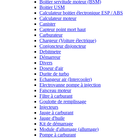
Boitier servitude moteur (BSM)
Boitier USM
Calculateur boitier électronique ESP / ABS
Calculateur moteur
Canister
Capteur point mort haut
Carburateur
Chargeur (Voiture électrique)
Conjoncteur disjoncteur
Debitmetre
Démarreur
Divers
Doseur d'air
Durite de turbo
Echangeur air (Intercooler)
Electrovanne pompe à injection
Faisceau moteur
Filtre à carburant
Goulotte de remplissage
Injecteurs
Jauge à carburant
Jauge d'huile
Kit de démarrage
Module d'allumage (allumage)
Pompe à carburant