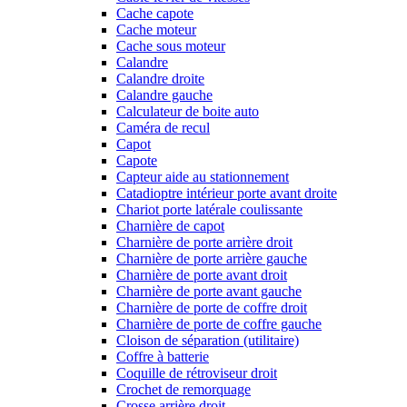
Cache capote
Cache moteur
Cache sous moteur
Calandre
Calandre droite
Calandre gauche
Calculateur de boite auto
Caméra de recul
Capot
Capote
Capteur aide au stationnement
Catadioptre intérieur porte avant droite
Chariot porte latérale coulissante
Charnière de capot
Charnière de porte arrière droit
Charnière de porte arrière gauche
Charnière de porte avant droit
Charnière de porte avant gauche
Charnière de porte de coffre droit
Charnière de porte de coffre gauche
Cloison de séparation (utilitaire)
Coffre à batterie
Coquille de rétroviseur droit
Crochet de remorquage
Crosse arrière droit