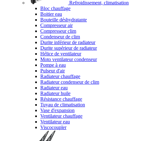
Refroidissement, climatisation
Bloc chauffage
Boitier eau
Bouteille déshydratante
Compresseur air
Compresseur clim
Condenseur de clim
Durite inférieur de radiateur
Durite supérieur de radiateur
Hélice de ventilateur
Moto ventilateur condenseur
Pompe à eau
Pulseur d'air
Radiateur chauffage
Radiateur condenseur de clim
Radiateur eau
Radiateur huile
Résistance chauffage
Tuyau de climatisation
Vase d'expansion
Ventilateur chauffage
Ventilateur eau
Viscocoupler