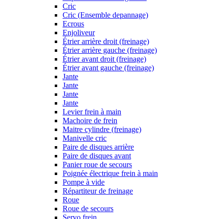
Cric
Cric (Ensemble depannage)
Ecrous
Enjoliveur
Étrier arrière droit (freinage)
Étrier arrière gauche (freinage)
Étrier avant droit (freinage)
Étrier avant gauche (freinage)
Jante
Jante
Jante
Jante
Levier frein à main
Machoire de frein
Maitre cylindre (freinage)
Manivelle cric
Paire de disques arrière
Paire de disques avant
Panier roue de secours
Poignée électrique frein à main
Pompe à vide
Répartiteur de freinage
Roue
Roue de secours
Servo frein