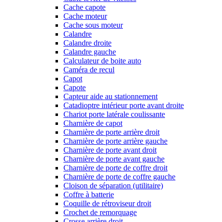
Cache capote
Cache moteur
Cache sous moteur
Calandre
Calandre droite
Calandre gauche
Calculateur de boite auto
Caméra de recul
Capot
Capote
Capteur aide au stationnement
Catadioptre intérieur porte avant droite
Chariot porte latérale coulissante
Charnière de capot
Charnière de porte arrière droit
Charnière de porte arrière gauche
Charnière de porte avant droit
Charnière de porte avant gauche
Charnière de porte de coffre droit
Charnière de porte de coffre gauche
Cloison de séparation (utilitaire)
Coffre à batterie
Coquille de rétroviseur droit
Crochet de remorquage
Crosse arrière droit