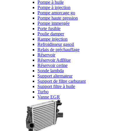
Pompe à huile
Pompe à injection
Pompe amorçage go
Pompe haute pression
Pompe immergée
Porte fusible
Poulie damper
Rampe injection
Refroidisseur gasoil
Relais de préchauffage
Réservoir
Réservoir AdBlue
Réservoir cerine
Sonde lambda
Support alternateur
Support de filtre carburant
Support filtre à huile
Turbo
Vanne EGR