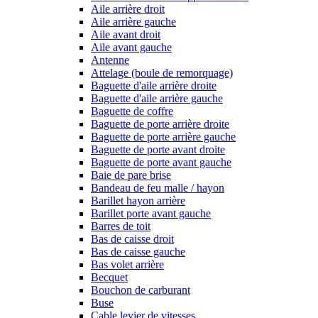
Aile arrière droit
Aile arrière gauche
Aile avant droit
Aile avant gauche
Antenne
Attelage (boule de remorquage)
Baguette d'aile arrière droite
Baguette d'aile arrière gauche
Baguette de coffre
Baguette de porte arrière droite
Baguette de porte arrière gauche
Baguette de porte avant droite
Baguette de porte avant gauche
Baie de pare brise
Bandeau de feu malle / hayon
Barillet hayon arrière
Barillet porte avant gauche
Barres de toit
Bas de caisse droit
Bas de caisse gauche
Bas volet arrière
Becquet
Bouchon de carburant
Buse
Cable levier de vitesses