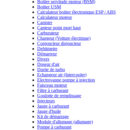
Boitier servitude moteur (BSM)
Boitier USM
Calculateur boitier électronique ESP / ABS
Calculateur moteur
Canister
Capteur point mort haut
Carburateur
Chargeur (Voiture électrique)
Conjoncteur disjoncteur
Debitmetre
Démarreur
Divers
Doseur d'air
Durite de turbo
Echangeur air (Intercooler)
Electrovanne pompe à injection
Faisceau moteur
Filtre à carburant
Goulotte de remplissage
Injecteurs
Jauge à carburant
Jauge d'huile
Kit de démarrage
Module d'allumage (allumage)
Pompe à carburant