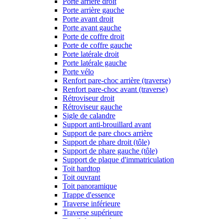
Porte arrière droit
Porte arrière gauche
Porte avant droit
Porte avant gauche
Porte de coffre droit
Porte de coffre gauche
Porte latérale droit
Porte latérale gauche
Porte vélo
Renfort pare-choc arrière (traverse)
Renfort pare-choc avant (traverse)
Rétroviseur droit
Rétroviseur gauche
Sigle de calandre
Support anti-brouillard avant
Support de pare chocs arrière
Support de phare droit (tôle)
Support de phare gauche (tôle)
Support de plaque d'immatriculation
Toit hardtop
Toit ouvrant
Toit panoramique
Trappe d'essence
Traverse inférieure
Traverse supérieure