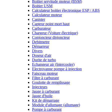
Boitier servitude moteur (BSM)
Boitier USM
Calculateur boitier électronique ESP / ABS
Calculateur moteur
Canister
Capteur point mort haut
Carburateur
Chargeur (Voiture électrique)
Conjoncteur disjoncteur
Debitmetre
Démarreur
Divers
Doseur d'air
Durite de turbo
Echangeur air (Intercooler)
Electrovanne pompe à injection
Faisceau moteur
Filtre à carburant
Goulotte de remplissage
Injecteurs
Jauge à carburant
Jauge d'huile
Kit de démarrage
Module d'allumage (allumage)
Pompe à carburant