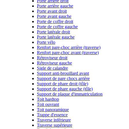
Porte arrière droit
Porte arrière gauche
Porte avant droit
Porte avant gauche
Porte de coffre droit
Porte de coffre gauche
Porte latérale droit
Porte latérale gauche
Porte vélo
Renfort pare-choc arrière (traverse)
Renfort pare-choc avant (traverse)
Rétroviseur droit
Rétroviseur gauche
Sigle de calandre
Support anti-brouillard avant
Support de pare chocs arrière
Support de phare droit (tôle)
Support de phare gauche (tôle)
Support de plaque d'immatriculation
Toit hardtop
Toit ouvrant
Toit panoramique
Trappe d'essence
Traverse inférieure
Traverse supérieure