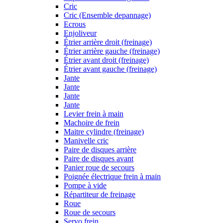
Cric
Cric (Ensemble depannage)
Ecrous
Enjoliveur
Étrier arrière droit (freinage)
Étrier arrière gauche (freinage)
Étrier avant droit (freinage)
Étrier avant gauche (freinage)
Jante
Jante
Jante
Jante
Levier frein à main
Machoire de frein
Maitre cylindre (freinage)
Manivelle cric
Paire de disques arrière
Paire de disques avant
Panier roue de secours
Poignée électrique frein à main
Pompe à vide
Répartiteur de freinage
Roue
Roue de secours
Servo frein