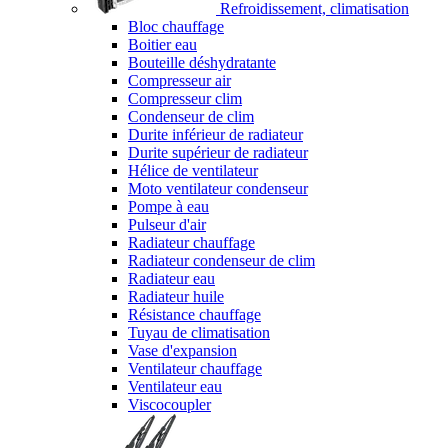
Refroidissement, climatisation
Bloc chauffage
Boitier eau
Bouteille déshydratante
Compresseur air
Compresseur clim
Condenseur de clim
Durite inférieur de radiateur
Durite supérieur de radiateur
Hélice de ventilateur
Moto ventilateur condenseur
Pompe à eau
Pulseur d'air
Radiateur chauffage
Radiateur condenseur de clim
Radiateur eau
Radiateur huile
Résistance chauffage
Tuyau de climatisation
Vase d'expansion
Ventilateur chauffage
Ventilateur eau
Viscocoupler