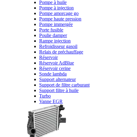
Pompe à huile
Pompe à injection
Pompe amorçage go
Pompe haute pression
Pompe immergée
Porte fusible
Poulie damper
Rampe injection
Refroidisseur gasoil
Relais de préchauffage
Réservoir
Réservoir AdBlue
Réservoir cerine
Sonde lambda
Support alternateur
Support de filtre carburant
Support filtre à huile
Turbo
Vanne EGR