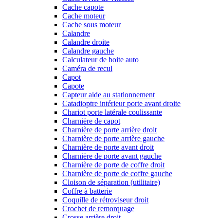
Cache capote
Cache moteur
Cache sous moteur
Calandre
Calandre droite
Calandre gauche
Calculateur de boite auto
Caméra de recul
Capot
Capote
Capteur aide au stationnement
Catadioptre intérieur porte avant droite
Chariot porte latérale coulissante
Charnière de capot
Charnière de porte arrière droit
Charnière de porte arrière gauche
Charnière de porte avant droit
Charnière de porte avant gauche
Charnière de porte de coffre droit
Charnière de porte de coffre gauche
Cloison de séparation (utilitaire)
Coffre à batterie
Coquille de rétroviseur droit
Crochet de remorquage
Crosse arrière droit