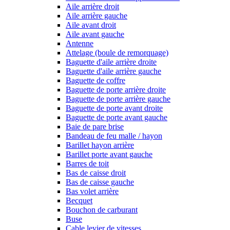
Aile arrière droit
Aile arrière gauche
Aile avant droit
Aile avant gauche
Antenne
Attelage (boule de remorquage)
Baguette d'aile arrière droite
Baguette d'aile arrière gauche
Baguette de coffre
Baguette de porte arrière droite
Baguette de porte arrière gauche
Baguette de porte avant droite
Baguette de porte avant gauche
Baie de pare brise
Bandeau de feu malle / hayon
Barillet hayon arrière
Barillet porte avant gauche
Barres de toit
Bas de caisse droit
Bas de caisse gauche
Bas volet arrière
Becquet
Bouchon de carburant
Buse
Cable levier de vitesses